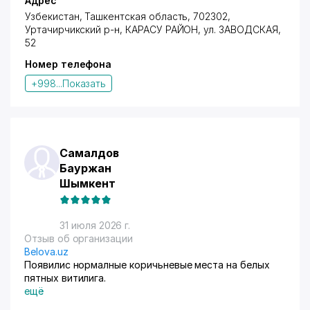
Адрес
Узбекистан, Ташкентская область, 702302,
Уртачирчикский р-н,
КАРАСУ РАЙОН
,
ул. ЗАВОДСКАЯ
,
52
Номер телефона
+998...
Показать
Самалдов
Бауржан
Шымкент
31 июля 2026 г.
Отзыв об организации
Belova.uz
Появилис нормалные коричьневые места на белых
пятных витилига.
ещё