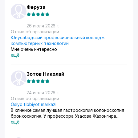
приема. Покупатели из рахных стран берут, из
Феруза
России особенно много, узбекский хлопок там
любят) За продажами следим через приложение, оно
очень помогает все контролировать, да и удобное
26 июля 2026 г.
само по себе
Отзыв об организации
Юнусабадский профессиональный колледж
компьютерных технологий
Мне очень интересно
ещё
Зотов Николай
24 июля 2026 г.
Отзыв об организации
Osiyo tibbiyot markazi
В клинике самая лучшая гастроскопия колоноскопия
бронхоскопия. У профессора Узакова Жахонгира
Низамовича.
ещё