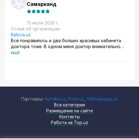
Самарканд
15 июля 2026 г.
Отзыв об организации
Belova.uz
Всё понравилось и два болших красивых кабинета
доктора тоже. В одном меня доктор внимательно
осмотрела. Там на стенах висят в рамках документы,
ещё
где она выступала с докладами. Во втором
проводиться лечение разные методы
Партнеры:
Apteka.uz
,
Prom.uz
,
Yellowpages.uz
Все категории
Размещение на сайте
Контакты
Работа на Top.uz