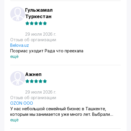
Гульжамал
Туркестан
29 июля 2026 г.
Отзыв об организации
Belova.uz
Псориас уходит Рада что преехала
ещё
Ажнеп
29 июля 2026 г.
Отзыв об организации
OZON ООО
У нас небольшой семейный бизнес в Ташкенте,
которым мы занимается уже много лет. Выбрали
схему ФБС, для нашего Узбекистана это пока
ещё
единственный вариант. Дома все сами упаковываем и
маркируем, а потом отвозим готовые заказы в пункт