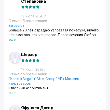
Степановна
19 июля 2026 г.
Отзыв об организации
Belova.uz
Больше 20 лет страдаю узловатая почесуха, ничего
не помогало, вся исчесалас. После лечения Любов
Владимировны 90% болячек ушло, сейчас
ещё
долечиваюсь.
Шерзод
17 июля 2026 г.
Отзыв об организации
"Kanstik Vega" ("Mirel Group" ЧП) Магазин
канцтоваров
Классный ассортимент
ещё
Яфуняев Давид,