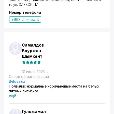
н,
ул. ЗИЁКОР
, 17
Номер телефона
+998...
Показать
Самалдов
Бауржан
Шымкент
31 июля 2026 г.
Отзыв об организации
Belova.uz
Появилис нормалные коричьневые места на белых
пятных витилига.
ещё
Гульжамал