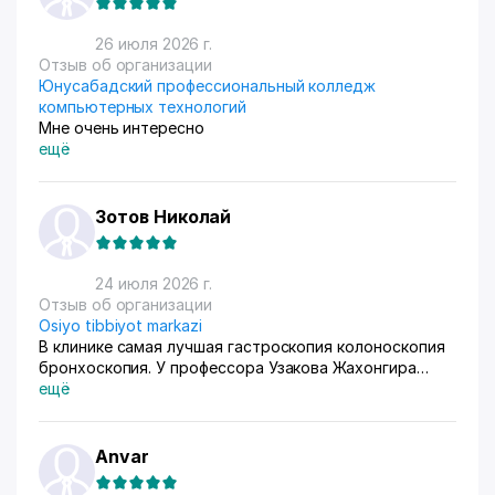
любят) За продажами следим через приложение, оно
очень помогает все контролировать, да и удобное
26 июля 2026 г.
само по себе
Отзыв об организации
Юнусабадский профессиональный колледж
компьютерных технологий
Мне очень интересно
ещё
Зотов Николай
24 июля 2026 г.
Отзыв об организации
Osiyo tibbiyot markazi
В клинике самая лучшая гастроскопия колоноскопия
бронхоскопия. У профессора Узакова Жахонгира
Низамовича.
ещё
Anvar