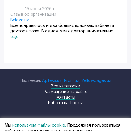
15 июля 2026 г.
Отзыв об организации
Belova.uz
Всё понравилось и два болших красивых кабинета
доктора тоже. В одном меня доктор внимательно
осмотрела. Там на стенах висят в рамках документы,
ещё
где она выступала с докладами. Во втором
проводиться лечение разные методы
Партнеры:
Apteka.uz
,
Prom.uz
,
Yellowpages.uz
Все категории
Размещение на сайте
Контакты
Работа на Top.uz
Мы
используем Файлы cookie,
Продолжая пользоваться
© Top.uz, 2024 Каталог компаний
Политика
сайтом, вы подтверждаете свое согласие