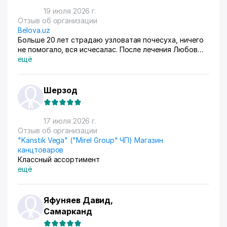
19 июля 2026 г.
Отзыв об организации
Belova.uz
Больше 20 лет страдаю узловатая почесуха, ничего
не помогало, вся исчесалас. После лечения Любов
Владимировны 90% болячек ушло, сейчас
ещё
долечиваюсь.
Шерзод
17 июля 2026 г.
Отзыв об организации
"Kanstik Vega" ("Mirel Group" ЧП) Магазин
канцтоваров
Классный ассортимент
ещё
Яфуняев Давид,
Самарканд