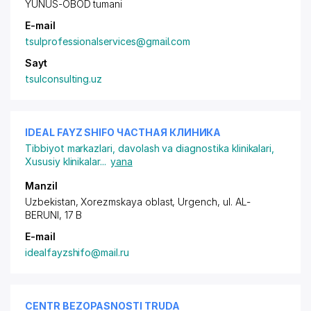
YUNUS-OBOD tumani
E-mail
tsulprofessionalservices@gmail.com
Sayt
tsulconsulting.uz
IDEAL FAYZ SHIFO ЧАСТНАЯ КЛИНИКА
Tibbiyot markazlari, davolash va diagnostika klinikalari
,
Xususiy klinikalar
...
yana
Manzil
Uzbekistan, Xorezmskaya oblast, Urgench,
ul. AL-
BERUNI
, 17 B
E-mail
idealfayzshifo@mail.ru
CENTR BEZOPASNOSTI TRUDA