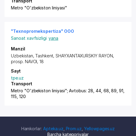
Transport
Metro "O'zbekiston liniyasi"
"Texnopromekspertiza" ООО
Sanoat xavfsizligi
yana
Manzil
Uzbekistan,
Tashkent
,
SHAYXANTAXURSKIY RAYON
,
prosp. NAVOI
, 18
Sayt
tpe.uz
Transport
Metro "O'zbekiston liniyasi"; Avtobus: 28, 44, 68, 89, 91,
115, 120
Hamkorlar:
Apteka.uz
,
Prom.uz
,
Yellowpages.uz
Barcha kategoriyalar