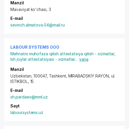
Manzil
Mavaviyat ko'chasi, 3
E-mail
sevinch.almatova.04@mail.ru
LABOUR SYSTEMS ООО
Mehnatni muhofaza qilish attestatsiya qilish - xizmatlar
,
Ish joylar attestatsiyasi - xizmatlar
...
yana
Manzil
Uzbekistan, 100047, Tashkent,
MIRABADSKIY RAYON
, ul.
ISTIKBOL, 15
E-mail
sh.pardaev@mml.uz
Sayt
laboursystems.uz