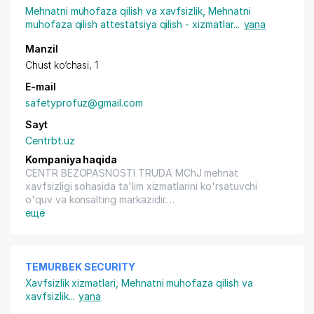
Mehnatni muhofaza qilish va xavfsizlik
,
Mehnatni
muhofaza qilish attestatsiya qilish - xizmatlar
...
yana
Manzil
Chust ko‘chasi, 1
E-mail
safetyprofuz@gmail.com
Sayt
Centrbt.uz
Kompaniya haqida
CENTR BEZOPASNOSTI TRUDA MChJ mehnat
xavfsizligi sohasida ta'lim xizmatlarini ko'rsatuvchi
o'quv va konsalting markazidir.
Bizning xizmatlarimiz:
ещё
- Mehnat xavfsizligi bo'yicha keng ko'lamli o'qitish va
sertifikatlash
- Kompaniyangiz faoliyatining o'ziga xos
xususiyatlariga moslashtirilgan zarur hujjatlarni ishlab
TEMURBEK SECURITY
chiqish
Xavfsizlik xizmatlari
,
Mehnatni muhofaza qilish va
- Mehnat xavfsizligi tizimini noldan boshlab
xavfsizlik
...
yana
takomillashtirish/amalga oshirish