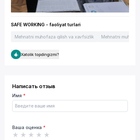
SAFE WORKING - faoliyat turlari
Mehnatni muhofaza qilish va xavfsizlik
Mehnatni muhofaza q
Xatolik topdingizmi?
Написать отзыв
Имя
*
Ваша оценка
*
★
★
★
★
★