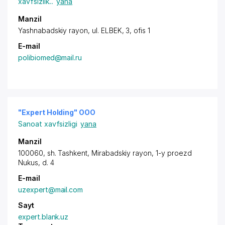
xavfsizlik
...
yana
Manzil
Yashnabadskiy rayon
, ul. ELBEK, 3, ofis 1
E-mail
polibiomed@mail.ru
"Expert Holding" ООО
Sanoat xavfsizligi
yana
Manzil
100060,
sh. Tashkent
,
Mirabadskiy rayon
, 1-y
proezd
Nukus
, d. 4
E-mail
uzexpert@mail.com
Sayt
expert.blank.uz