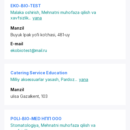
EKO-BIO-TEST
Malaka oshirish
,
Mehnatni muhofaza qilish va
xavfsizlik
...
yana
Manzil
Buyuk Ipak yo‘li ko‘chasi, 481-uy
E-mail
ekobiotest@mail.ru
Catering Service Education
Milliy aksessuarlar yasash
,
Pardoz
...
yana
Manzil
ulisa Gazalkent, 103
POLI-BIO-MED НПП ООО
Stomatologiya
,
Mehnatni muhofaza qilish va