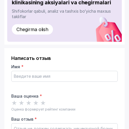
klinikasining aksiyalari va chegirmalari
Shifokorlar qabuli, analiz va tashxis bo‘yicha maxsus
takliflar
Chegirma olish
Написать отзыв
Имя
*
Ваша оценка
*
★
★
★
★
★
Оценка формирует рейтинг компании
Ваш отзыв
*