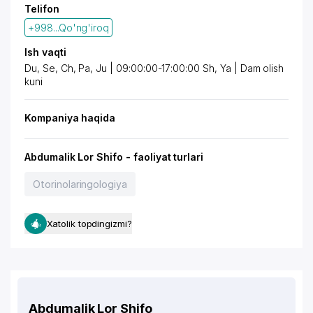
Telifon
+998...Qo'ng'iroq
Ish vaqti
Du, Se, Ch, Pa, Ju | 09:00:00-17:00:00 Sh, Ya | Dam olish
kuni
Kompaniya haqida
Abdumalik Lor Shifo - faoliyat turlari
Otorinolaringologiya
Xatolik topdingizmi?
Abdumalik Lor Shifo