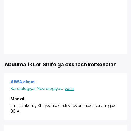
Abdumalik Lor Shifo ga oxshash korxonalar
AIWA clinic
Kardiologiya
,
Nevrologiya
...
yana
Manzil
sh. Tashkent
,
Shayxantaxurskiy rayon
,maxallya Jangox
36 A