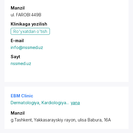
Manzil
ul. FAROBI 449B
Klinikaga yozilish
Ro'yxatdan o'tish
E-mail
info@nssmed.uz
Sayt
nssmed.uz
EBM Clinic
Dermatologiya
,
Kardiologiya
...
yana
Manzil
g.Tashkent,
Yakkasarayskiy rayon
, ulisa Babura, 16A