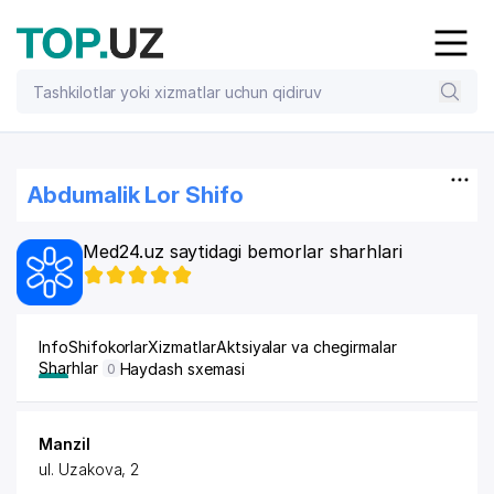
Abdumalik Lor Shifo
Med24.uz saytidagi bemorlar sharhlari
Info
Shifokorlar
Xizmatlar
Aktsiyalar va chegirmalar
Sharhlar
Haydash sxemasi
0
Manzil
ul. Uzakova, 2