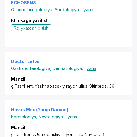
ECHOSENS
Otorinolaringologiya
,
Surdologiya
...
yana
Klinikaga yozilish
Ro'yxatdan o'tish
Doctor Lotos
Gastroenterologiya
,
Dermatologiya
...
yana
Manzil
g.Tashkent,
Yashnabadskiy rayon
,ulisa Oltintepa, 36
Havas Med (Yangi Darxon)
Kardiologiya
,
Nevrologiya
...
yana
Manzil
g.Tashkent,
Uchtepinskiy rayon
,ulisa Navruz, 6