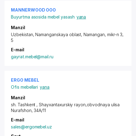
MANNERWOOD ООО
Buyurtma asosida mebel yasash
yana
Manzil
Uzbekistan, Namanganskaya oblast, Namangan,
mikr-n 3
,
5
E-mail
gayrat.mebel@mail.ru
ERGO MEBEL
Ofis mebellari
yana
Manzil
sh. Tashkent ,
Shayxantaxurskiy rayon
,obvodnaya ulisa
Nurafshon, 34A/11
E-mail
sales@ergomebel.uz