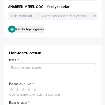
ANARBEK MEBEL OOO - faoliyat turlari
Ofis mebellari
Buyurtma asosida mebel yasash
Ofis meb
Xatolik topdingizmi?
Написать отзыв
Имя
*
Ваша оценка
*
★
★
★
★
★
Оценка формирует рейтинг компании
Ваш отзыв
*