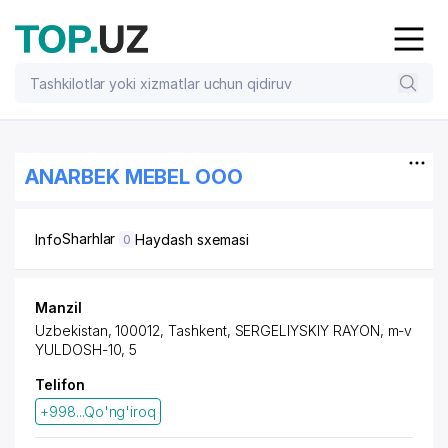
ANARBEK MEBEL OOO
Sharhlar
Info
Haydash sxemasi
0
Manzil
Uzbekistan, 100012, Tashkent,
SERGELIYSKIY RAYON
, m-v
YULDOSH-10, 5
Telifon
+998...Qo'ng'iroq