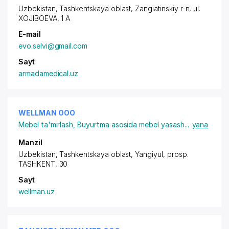
Uzbekistan, Tashkentskaya oblast, Zangiatinskiy r-n,
ul.
XOJIBOEVA
, 1 A
E-mail
evo.selvi@gmail.com
Sayt
armadamedical.uz
WELLMAN ООО
Mebel ta'mirlash
,
Buyurtma asosida mebel yasash
...
yana
Manzil
Uzbekistan, Tashkentskaya oblast, Yangiyul,
prosp.
TASHKENT
, 30
Sayt
wellman.uz