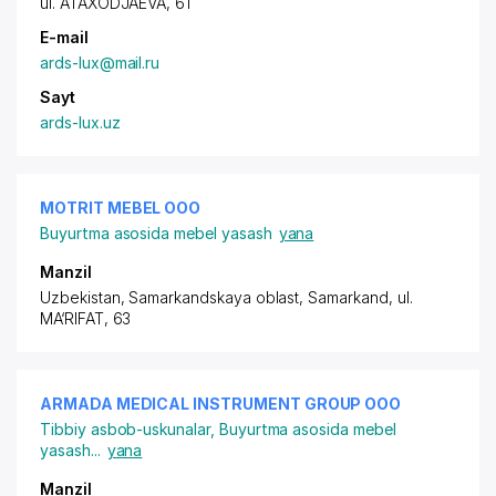
ul. ATAXODJAEVA
, 61
E-mail
ards-lux@mail.ru
Sayt
ards-lux.uz
MOTRIT MEBEL ООО
Buyurtma asosida mebel yasash
yana
Manzil
Uzbekistan, Samarkandskaya oblast, Samarkand,
ul.
MA‘RIFAT
, 63
ARMADA MEDICAL INSTRUMENT GROUP ООО
Tibbiy asbob-uskunalar
,
Buyurtma asosida mebel
yasash
...
yana
Manzil