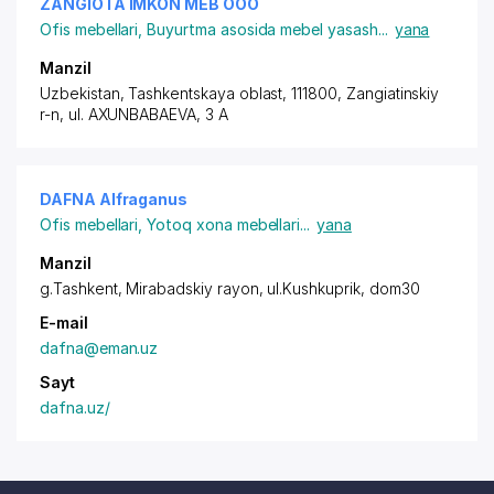
ZANGIOTA IMKON MEB ООО
Ofis mebellari
,
Buyurtma asosida mebel yasash
...
yana
Manzil
Uzbekistan, Tashkentskaya oblast, 111800, Zangiatinskiy
r-n,
ul. AXUNBABAEVA
, 3 A
DAFNA Alfraganus
Ofis mebellari
,
Yotoq xona mebellari
...
yana
Manzil
g.Tashkent,
Mirabadskiy rayon
, ul.Kushkuprik, dom30
E-mail
dafna@eman.uz
Sayt
dafna.uz/