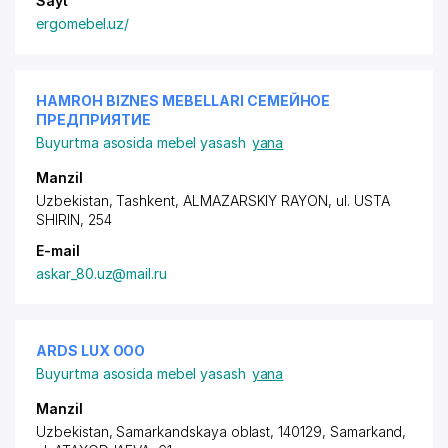
Sayt
ergomebel.uz/
HAMROH BIZNES MEBELLARI СЕМЕЙНОЕ
ПРЕДПРИЯТИЕ
Buyurtma asosida mebel yasash
yana
Manzil
Uzbekistan, Tashkent,
ALMAZARSKIY RAYON
, ul. USTA
SHIRIN, 254
E-mail
askar_80.uz@mail.ru
ARDS LUX ООО
Buyurtma asosida mebel yasash
yana
Manzil
Uzbekistan, Samarkandskaya oblast, 140129, Samarkand,