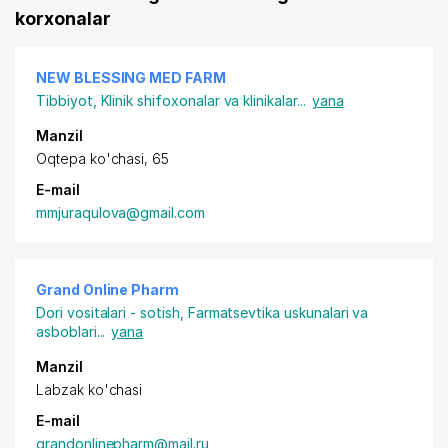
korxonalar
NEW BLESSING MED FARM
Tibbiyot
,
Klinik shifoxonalar va klinikalar
...
yana
Manzil
Oqtepa ko'chasi, 65
E-mail
mmjuraqulova@gmail.com
Grand Online Pharm
Dori vositalari - sotish
,
Farmatsevtika uskunalari va
asboblari
...
yana
Manzil
Labzak ko'chasi
E-mail
grandonlinepharm@mail.ru