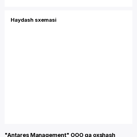
Haydash sxemasi
"Antares Management" OOO ga oxshash