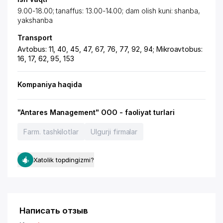
9.00-18.00; tanaffus: 13.00-14.00; dam olish kuni: shanba,
yakshanba
Transport
Avtobus: 11, 40, 45, 47, 67, 76, 77, 92, 94; Mikroavtobus:
16, 17, 62, 95, 153
Kompaniya haqida
"Antares Management" OOO - faoliyat turlari
Farm. tashkilotlar
Ulgurji firmalar
Xatolik topdingizmi?
Написать отзыв