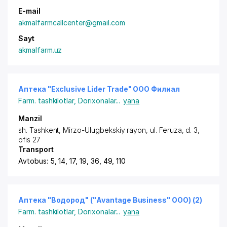
E-mail
akmalfarmcallcenter@gmail.com
Sayt
akmalfarm.uz
Аптека "Exclusive Lider Trade" ООО Филиал
Farm. tashkilotlar
,
Dorixonalar
...
yana
Manzil
sh. Tashkent,
Mirzo-Ulugbekskiy rayon
,
ul. Feruza
, d. 3,
ofis 27
Transport
Avtobus: 5, 14, 17, 19, 36, 49, 110
Аптека "Водород" ("Avantage Business" ООО) (2)
Farm. tashkilotlar
,
Dorixonalar
...
yana