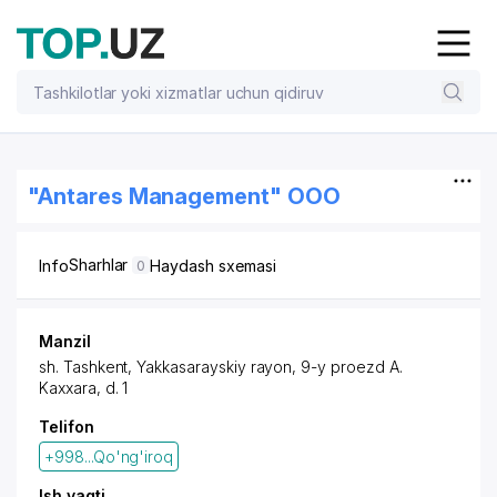
"Antares Management" OOO
Sharhlar
Info
Haydash sxemasi
0
Manzil
sh. Tashkent
,
Yakkasarayskiy rayon
, 9-y
proezd A.
Kaxxara
, d. 1
Telifon
+998...Qo'ng'iroq
Ish vaqti