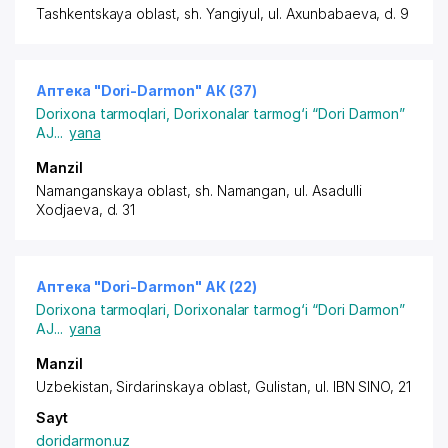
Tashkentskaya oblast, sh. Yangiyul,
ul. Axunbabaeva
, d. 9
Аптека "Dori-Darmon" АК (37)
Dorixona tarmoqlari
,
Dorixonalar tarmog‘i “Dori Darmon”
AJ
...
yana
Manzil
Namanganskaya oblast, sh. Namangan,
ul. Asadulli
Xodjaeva
, d. 31
Аптека "Dori-Darmon" АК (22)
Dorixona tarmoqlari
,
Dorixonalar tarmog‘i “Dori Darmon”
AJ
...
yana
Manzil
Uzbekistan, Sirdarinskaya oblast, Gulistan,
ul. IBN SINO
, 21
Sayt
doridarmon.uz