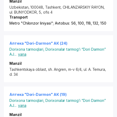
Manzil
Uzbekistan, 100048, Tashkent,
CHILANZARSKIY RAYON
,
ul. BUNYODKOR, 5, ofis 4
Transport
Metro "Chilonzor liniyasi"; Avtobus: 56, 100, 118, 132, 150
Аптека "Dori-Darmon" АК (24)
Dorixona tarmoqlari
,
Dorixonalar tarmog‘i “Dori Darmon”
AJ
...
yana
Manzil
Tashkentskaya oblast, sh. Angren, m-v 6/4,
ul. A. Temura
,
d. 34
Аптека "Dori-Darmon" АК (19)
Dorixona tarmoqlari
,
Dorixonalar tarmog‘i “Dori Darmon”
AJ
...
yana
Manzil