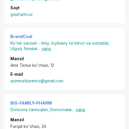
Sayt
gopharm.uz
BrandCoal
Ko'mir sanoati - ilmiy, loyihaviy ta'minot va xizmatlar
,
Ulgurji firmalar
...
yana
Manzil
Amir Temur ko'chasi, 12
E-mail
azimmatkarimov@gmail.com
BIG-FAMILY-PHARM
Dorixona tarmoqlari
,
Dorixonalar
...
yana
Manzil
Furqat ko'chasi, 24