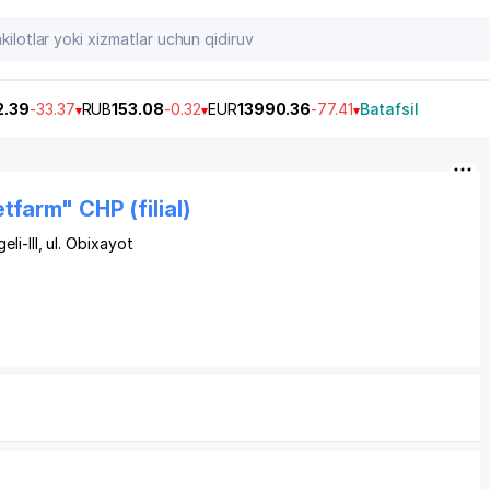
2.39
-33.37
RUB
153.08
-0.32
EUR
13990.36
-77.41
Batafsil
farm" CHP (filial)
li-III
, ul. Obixayot