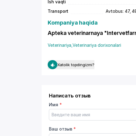
Ish vaqti
Transport
Avtobus: 47, 48
Kompaniya haqida
Apteka veterinarnaya "Intervetfarm" 
Veterinariya
,
Veterinariya dorixonalari
Xatolik topdingizmi?
Написать отзыв
Имя
*
Ваш отзыв
*