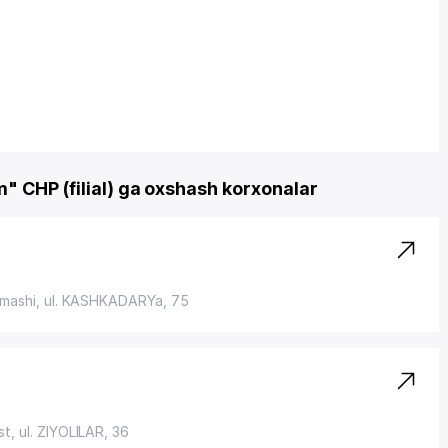
" CHP (filial) ga oxshash korxonalar
amashi,
ul. KASHKADARYa
, 75
st,
ul. ZIYOLILAR
, 36