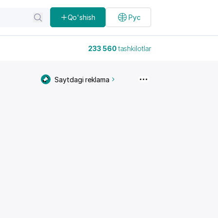
Qo'shish
Рус
233 560
tashkilotlar
Saytdagi reklama