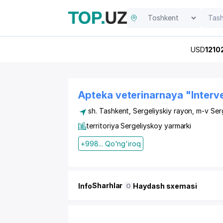
USD
1210
Apteka veterinarnaya "Intervet
sh. Tashkent,
Sergeliyskiy rayon
,
m-v Serge
territoriya Sergeliyskoy yarmarki
+998... Qo'ng'iroq
Sharhlar
Info
Haydash sxemasi
0