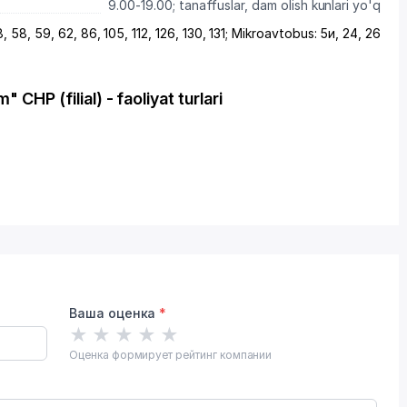
9.00-19.00; tanaffuslar, dam olish kunlari yo'q
, 58, 59, 62, 86, 105, 112, 126, 130, 131; Mikroavtobus: 5и, 24, 26
CHP (filial) - faoliyat turlari
Ваша оценка
*
★
★
★
★
★
Оценка формирует рейтинг компании