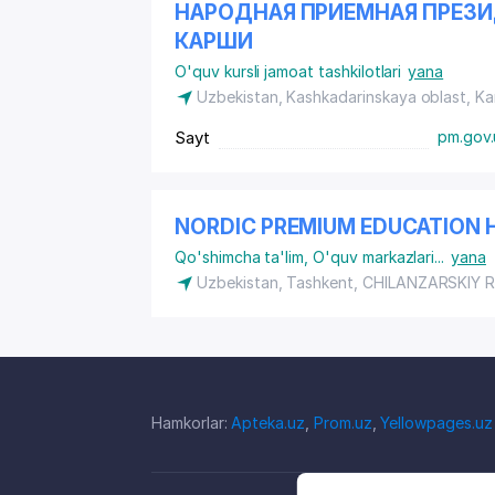
НАРОДНАЯ ПРИЕМНАЯ ПРЕЗИД
КАРШИ
O'quv kursli jamoat tashkilotlari
yana
Uzbekistan, Kashkadarinskaya oblast, Ka
Sayt
pm.gov.
NORDIC PREMIUM EDUCATION 
Qo'shimcha ta'lim
,
O'quv markazlari
...
yana
Uzbekistan, Tashkent,
CHILANZARSKIY 
Hamkorlar:
Apteka.uz
,
Prom.uz
,
Yellowpages.uz