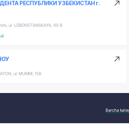
ЕНТА РЕСПУБЛИКИ УЗБЕКИСТАН г.
rshi,
ul. UZBEKISTANSKAYA
, 60 B
uz
НОУ
RAYON
, ul. MUKIMI, 158
Barcha kate