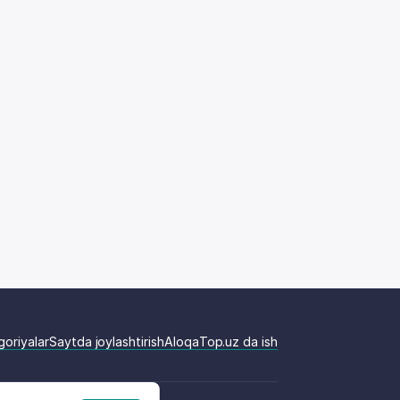
goriyalar
Saytda joylashtirish
Aloqa
Top.uz da ish