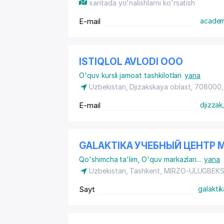
xaritada yo'nalishlarni ko'rsatish
E-mail
academ
ISTIQLOL AVLODI ООО
O'quv kursli jamoat tashkilotlari
yana
Uzbekistan, Djizakskaya oblast, 708000,
E-mail
djizzak
GALAKTIKA УЧЕБНЫЙ ЦЕНТР М
Qo'shimcha ta'lim
,
O'quv markazlari
...
yana
Uzbekistan, Tashkent,
MIRZO-ULUGBEKS
Sayt
galakti