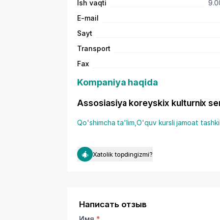
Ish vaqti
9.0
E-mail
Sayt
Transport
Fax
Kompaniya haqida
Assosiasiya koreyskix kulturnix sen
Qo'shimcha ta'lim
,
O'quv kursli jamoat tashkil
Xatolik topdingizmi?
Написать отзыв
Имя
*