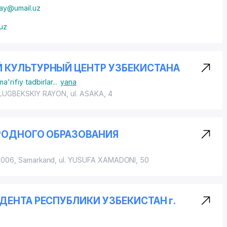
ray@umail.uz
uz
 КУЛЬТУРНЫЙ ЦЕНТР УЗБЕКИСТАНА
'rifiy tadbirlar
...
yana
LUGBEKSKIY RAYON
, ul. ASAKA, 4
РОДНОГО ОБРАЗОВАНИЯ
3006, Samarkand,
ul. YUSUFA XAMADONI
, 50
ЕНТА РЕСПУБЛИКИ УЗБЕКИСТАН г.