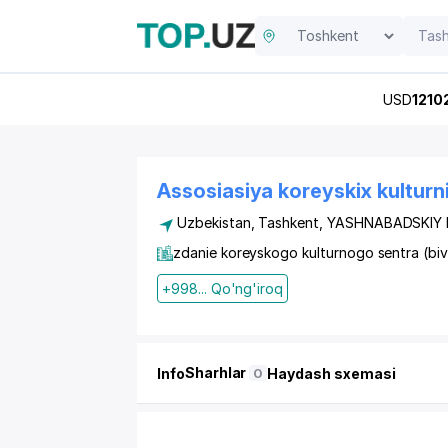
USD
1210
Assosiasiya koreyskix kulturn
Uzbekistan, Tashkent,
YASHNABADSKIY
zdanie koreyskogo kulturnogo sentra (biv
+998... Qo'ng'iroq
Sharhlar
Info
Haydash sxemasi
0