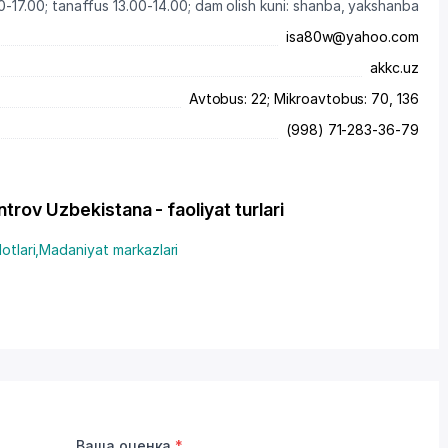
0-17.00; tanaffus 13.00-14.00; dam olish kuni: shanba, yakshanba
isa80w@yahoo.com
akkc.uz
Avtobus: 22; Mikroavtobus: 70, 136
(998) 71-283-36-79
trov Uzbekistana - faoliyat turlari
otlari
,
Madaniyat markazlari
Ваша оценка
*