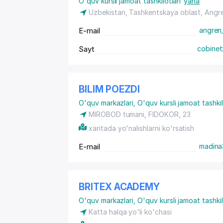
O'quv kursli jamoat tashkilotlari
yana
Uzbekistan, Tashkentskaya oblast, Angr
E-mail
angren
Sayt
cobinet
BILIM POEZDI
O'quv markazlari
,
O'quv kursli jamoat tashkil
MIROBOD tumani, FIDOKOR, 23
xaritada yo'nalishlarni ko'rsatish
E-mail
madina
BRITEX ACADEMY
O'quv markazlari
,
O'quv kursli jamoat tashkil
Katta halqa yo'li ko'chasi