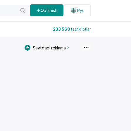
Qo'shish
Рус
233 560
tashkilotlar
Saytdagi reklama