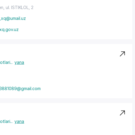
en,
ul. ISTIKLOL
, 2
_xq@umail.uz
xq.gov.uz
otlari
...
yana
3881089@gmail.com
otlari
...
yana