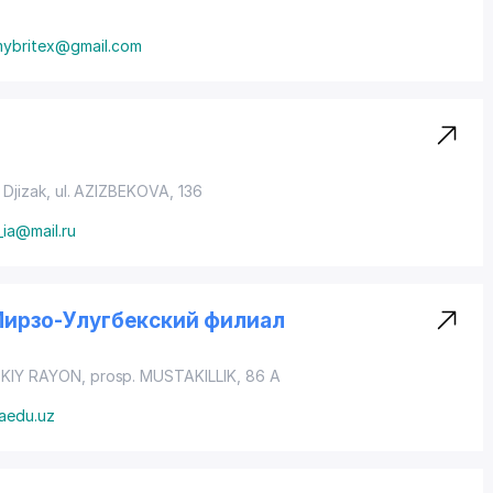
ybritex@gmail.com
 Djizak,
ul. AZIZBEKOVA
, 136
_ia@mail.ru
ирзо-Улугбекский филиал
KIY RAYON
,
prosp. MUSTAKILLIK
, 86 A
kaedu.uz