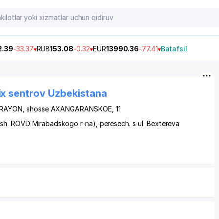
2.39
-33.37
RUB
153.08
-0.32
EUR
13990.36
-77.41
Batafsil
ix sentrov Uzbekistana
 RAYON
, shosse AXANGARANSKOE, 11
sh. ROVD Mirabadskogo r-na), peresech. s ul. Bextereva