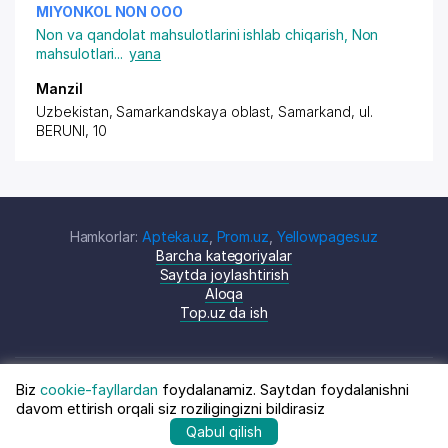
MIYONKOL NON ООО
Non va qandolat mahsulotlarini ishlab chiqarish
,
Non
mahsulotlari
...
yana
Manzil
Uzbekistan, Samarkandskaya oblast, Samarkand, ul.
BERUNI, 10
Hamkorlar:
Apteka.uz
,
Prom.uz
,
Yellowpages.uz
Barcha kategoriyalar
Saytda joylashtirish
Aloqa
Top.uz da ish
Biz
cookie-fayllardan
foydalanamiz. Saytdan foydalanishni
© Top.uz, 2024 O'zbekiston kompaniyalari
Shartnoma
davom ettirish orqali siz roziligingizni bildirasiz
katalogi
siyosati
Qabul qilish