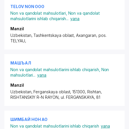
TELOV NON ООО
Non va qandolat mahsulotlari
,
Non va qandolat
mahsulotlarini ishlab chiqarish
...
yana
Manzil
Uzbekistan, Tashkentskaya oblast, Axangaran,
pos.
TELYAU
,
МАШЪАЛ
Non va qandolat mahsulotlarini ishlab chiqarish
,
Non
mahsulotlari
...
yana
Manzil
Uzbekistan, Ferganskaya oblast, 151300, Rishtan,
RISHTANSKIY R-N
RAYON,
ul. FERGANSKAYA
, 81
ШИМБАЙ НОН АО
Non va qandolat mahsulotlarini ishlab chiqarish
yana