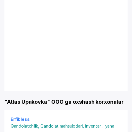
"Atlas Upakovka" OOO ga oxshash korxonalar
Erfibless
Qandolatchilik
,
Qandolat mahsulotlari, inventar
...
yana