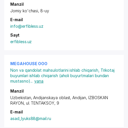
Manzil
Jomiy ko'chasi, 8-uy
E-mail
info@erfibless.uz
Sayt
erfibless.uz
MEGAHOUSE ООО
Non va qandolat mahsulotlarini ishlab chiqarish
,
Trikotaj
buyumlari ishlab chiqarish (aholi buyurtmalari bundan
mustasno)
...
yana
Manzil
Uzbekistan, Andijanskaya oblast, Andijan,
IZBOSKAN
RAYON
,
ul. TENTAKSOY
, 9
E-mail
asad_lyuks88@mail.ru