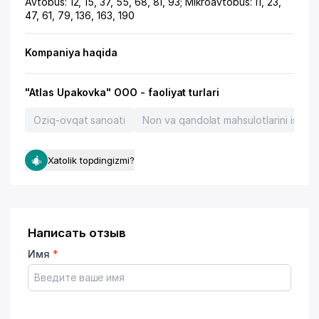
Avtobus: 12, 15, 37, 55, 68, 81, 93; Mikroavtobus: 11, 23,
47, 61, 79, 136, 163, 190
Kompaniya haqida
"Atlas Upakovka" OOO - faoliyat turlari
Oziq-ovqat sanoati
Non va qandolat mahsulotlarini ishlab
Xatolik topdingizmi?
Написать отзыв
Имя
*