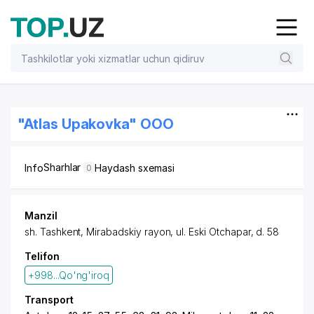
"Atlas Upakovka" OOO
Sharhlar
Info
Haydash sxemasi
0
Manzil
sh. Tashkent
,
Mirabadskiy rayon
,
ul. Eski Otchapar
, d. 58
Telifon
+998...Qo'ng'iroq
Transport