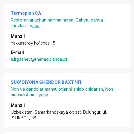
Termoplan CA
Restoranlar uchun hamma narsa
,
Qahva, qahva
jihozlari
...
yana
Manzil
Yakkasaroy ko'chasi, 5
E-mail
a.irgashev@thermoplanca.uz
SUG'DIYONA SHERDOR BAXT ЧП
Non va qandolat mahsulotlarini ishlab chiqarish
,
Non
mahsulotlari
...
yana
Manzil
Uzbekistan, Samarkandskaya oblast, Bulungur,
ul.
ISTIKBOL
, 36