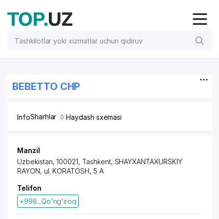
BEBETTO CHP
Sharhlar
Info
Haydash sxemasi
0
Manzil
Uzbekistan, 100021, Tashkent,
SHAYXANTAXURSKIY
RAYON
, ul. KORATOSH, 5 A
Telifon
+998...Qo'ng'iroq