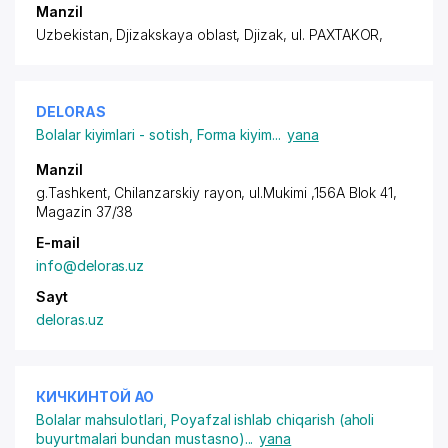
Manzil
Uzbekistan, Djizakskaya oblast, Djizak,
ul. PAXTAKOR
,
DELORAS
Bolalar kiyimlari - sotish
,
Forma kiyim
...
yana
Manzil
g.Tashkent,
Chilanzarskiy rayon
, ul.Mukimi ,156A Blok 41,
Magazin 37/38
E-mail
info@deloras.uz
Sayt
deloras.uz
КИЧКИНТОЙ АО
Bolalar mahsulotlari
,
Poyafzal ishlab chiqarish (aholi
buyurtmalari bundan mustasno)
...
yana