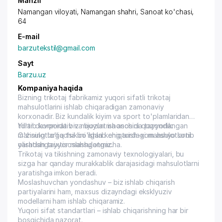
Manzil
Namangan viloyati, Namangan shahri, Sanoat ko'chasi,
64
E-mail
barzutekstil@gmail.com
Sayt
Barzu.uz
Kompaniya haqida
Bizning trikotaj fabrikamiz yuqori sifatli trikotaj
mahsulotlarini ishlab chiqaradigan zamonaviy
korxonadir. Biz kundalik kiyim va sport to'plamlaridan
tortib korporativ va buyurtma asosida tayyorlangan
Yillar davomida biz mijozlar ishonchini qozondik:
mahsulotlargacha bo'lgan keng turdagi mahsulotlarni
O'zining to'liq tsiklini ishlab chiqarish-xom ashyo sotib
yaratishga ixtisoslashganmiz.
olishdan tayyor mahsulotgacha.
Trikotaj va tikishning zamonaviy texnologiyalari, bu
sizga har qanday murakkablik darajasidagi mahsulotlarni
yaratishga imkon beradi.
Moslashuvchan yondashuv – biz ishlab chiqarish
partiyalarini ham, maxsus dizayndagi eksklyuziv
modellarni ham ishlab chiqaramiz.
Yuqori sifat standartlari – ishlab chiqarishning har bir
bosqichida nazorat.