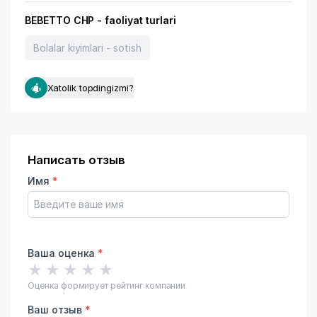
BEBETTO CHP - faoliyat turlari
Bolalar kiyimlari - sotish
Xatolik topdingizmi?
Написать отзыв
Имя
*
Ваша оценка
*
★
★
★
★
★
Оценка формирует рейтинг компании
Ваш отзыв
*