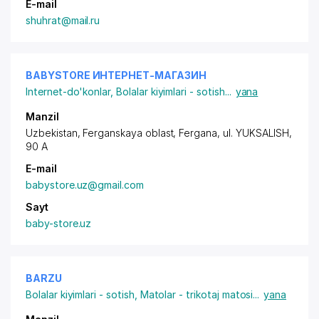
E-mail
shuhrat@mail.ru
BABYSTORE ИНТЕРНЕТ-МАГАЗИН
Internet-do'konlar
,
Bolalar kiyimlari - sotish
...
yana
Manzil
Uzbekistan, Ferganskaya oblast, Fergana,
ul. YUKSALISH
,
90 A
E-mail
babystore.uz@gmail.com
Sayt
baby-store.uz
BARZU
Bolalar kiyimlari - sotish
,
Matolar - trikotaj matosi
...
yana