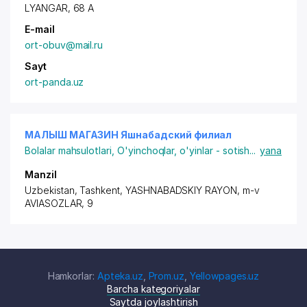
LYANGAR, 68 A
E-mail
ort-obuv@mail.ru
Sayt
ort-panda.uz
МАЛЫШ МАГАЗИН Яшнабадский филиал
Bolalar mahsulotlari
,
O'yinchoqlar, o'yinlar - sotish
...
yana
Manzil
Uzbekistan, Tashkent,
YASHNABADSKIY RAYON
, m-v
AVIASOZLAR, 9
Hamkorlar:
Apteka.uz
,
Prom.uz
,
Yellowpages.uz
Barcha kategoriyalar
Saytda joylashtirish