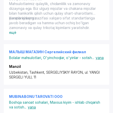
Mahsulotlarimiz qulaylik, chidamlilik va zamonaviy
dizaynga ega. Biz ulgurji mijozlar va chakana mijozlar
bilan hamkorlik qilish uchun qulay shart-sharoitlarni
yaratib ishlaymiz.
Kompaniyaning vazifasi xalqaro sifat standartlariga
javob beradigan va hamma uchun ochiq bo'lgan
zamonaviy va qulay trikotaj kiyimlarni yaratishdir.
ещё
МАЛЫШ МАГАЗИН Сергелийский филиал
Bolalar mahsulotlari
,
O'yinchoqlar, o'yinlar - sotish
...
yana
Manzil
Uzbekistan, Tashkent,
SERGELIYSKIY RAYON
, ul. YANGI
SERGELI YULI, 11
MUBINABONU TAROVATI ООО
Boshqa sanoat sohalari
,
Maxsus kiyim - ishlab chiqarish
va sotish
...
yana