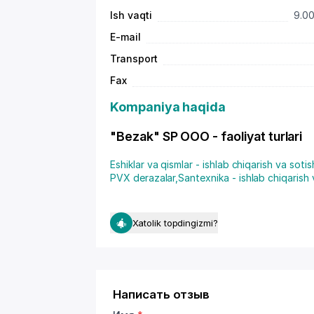
Ish vaqti
9.00
E-mail
Transport
Fax
Kompaniya haqida
"Bezak" SP OOO - faoliyat turlari
Eshiklar va qismlar - ishlab chiqarish va sotis
PVX derazalar
,
Santexnika - ishlab chiqarish 
Xatolik topdingizmi?
Написать отзыв