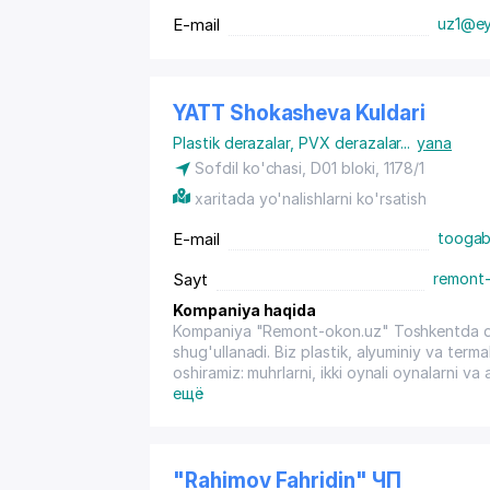
E-mail
uz1@e
YATT Shokasheva Kuldari
Plastik derazalar
,
PVX derazalar
...
yana
Sofdil ko'chasi, D01 bloki, 1178/1
xaritada yo'nalishlarni ko'rsatish
E-mail
toogab
Sayt
remont-
Kompaniya haqida
Kompaniya "Remont-okon.uz" Toshkentda deraza
shug'ullanadi. Biz plastik, alyuminiy va term
oshiramiz: muhrlarni, ikki oynali oynalarni va
kondensatsiya va muzlashni yo'q qilish. Biz 
ещё
Antismog, Antikoshka — chang, tutun, allerg
"Remont-okon.uz" Toshkentda derazalarni ta'mi
plastik, alyuminiy va termal deraza va eshikla
oynali oynalarni va armaturalarni almashtiri
"Rahimov Fahridin" ЧП