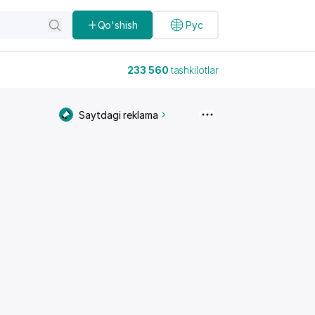
Qo'shish
Рус
233 560
tashkilotlar
Saytdagi reklama