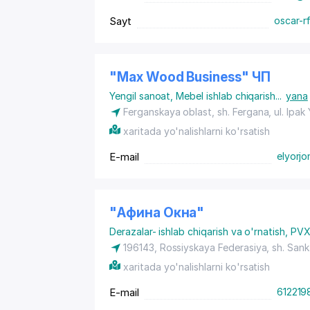
Sayt
oscar-rf
"Max Wood Business" ЧП
Yengil sanoat
,
Mebel ishlab chiqarish
...
yana
Ferganskaya oblast,
sh. Fergana
, ul. Ipak
xaritada yo'nalishlarni ko'rsatish
E-mail
elyorjo
"Афина Окна"
Derazalar- ishlab chiqarish va o'rnatish
,
PVX
196143, Rossiyskaya Federasiya,
sh. San
xaritada yo'nalishlarni ko'rsatish
E-mail
612219