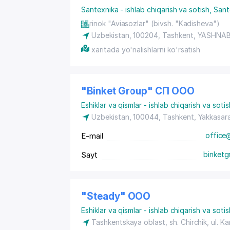
yo'q qilish. Biz zamonaviy chivinli to'rlarn
Santexnika - ishlab chiqarish va sotish
,
Sant
tutun, allergen va uy hayvonlari tirnoqlaridan
diagnostika, barcha ishlarning kafolati. Biz
rinok "Aviasozlar" (bivsh. "Kadisheva")
kompaniyalarining materiallaridan foydalana
Uzbekistan, 100204,
Tashkent
,
YASHNAB
xaritada yo'nalishlarni ko'rsatish
"Binket Group" СП ООО
Eshiklar va qismlar - ishlab chiqarish va sotis
Uzbekistan, 100044,
Tashkent
,
Yakkasar
E-mail
office
Sayt
binketg
"Steady" ООО
Eshiklar va qismlar - ishlab chiqarish va sotis
Tashkentskaya oblast,
sh. Chirchik
,
ul. Ka