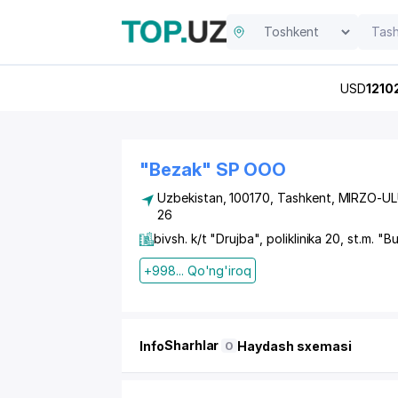
USD
1210
"Bezak" SP OOO
Uzbekistan, 100170,
Tashkent
,
MIRZO-UL
26
bivsh. k/t "Drujba", poliklinika 20, st.m. "
+998... Qo'ng'iroq
Sharhlar
Info
Haydash sxemasi
0