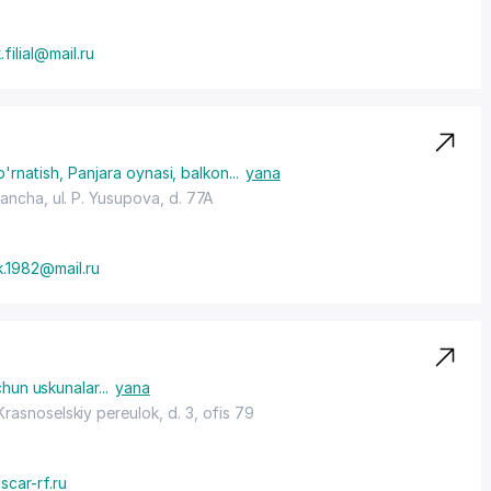
.filial@mail.ru
o'rnatish
,
Panjara oynasi, balkon
...
yana
Arancha,
ul. P. Yusupova
, d. 77A
k.1982@mail.ru
uchun uskunalar
...
yana
 Krasnoselskiy pereulok, d. 3, ofis 79
car-rf.ru