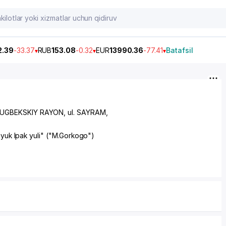
2.39
-33.37
RUB
153.08
-0.32
EUR
13990.36
-77.41
Batafsil
UGBEKSKIY RAYON
, ul. SAYRAM,
Buyuk Ipak yuli" ("M.Gorkogo")