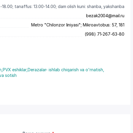
-18.00; tanaffus: 13.00-14.00; dam olish kuni: shanba, yakshanba
bezak2004@mail.ru
Metro "Chilonzor liniyasi"; Mikroavtobus: 57, 181
(998) 71-267-63-80
h
,
PVX eshiklar
,
Derazalar- ishlab chiqarish va o'rnatish
,
va sotish