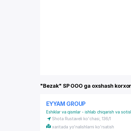
"Bezak" SP OOO ga oxshash korxo
EYYAM GROUP
Eshiklar va qismlar - ishlab chiqarish va sotis
Shota Rustaveli ko'chasi, 136/1
xaritada yo'nalishlarni ko'rsatish