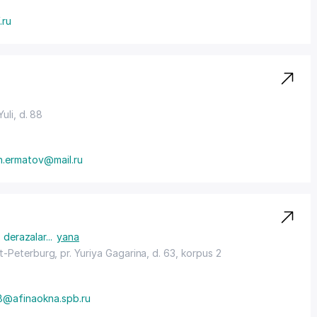
.ru
 Yuli, d. 88
n.ermatov@mail.ru
 derazalar
...
yana
kt-Peterburg
, pr. Yuriya Gagarina, d. 63, korpus 2
8@afinaokna.spb.ru