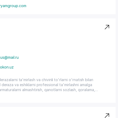
yyamgroup.com
us@mail.ru
okon.uz
larni ta'mirlash va chivinli to'rlarni o'rnatish bilan
al deraza va eshiklarni professional ta'mirlashni amalga
 armaturalarni almashtirish, qanotlarni sozlash, qoralama,
zamonaviy chivinli to'rlarni o'rnatamiz: changga qarshi,
en va uy hayvonlari tirnoqlaridan himoya qilish.ompaniya
rlash va chivinli to'rlarni o'rnatish bilan shug'ullanadi. Biz
rni professional ta'mirlashni amalga oshiramiz: muhrlarni, ikki
sh, qanotlarni sozlash, qoralama, kondensatsiya va muzlashni