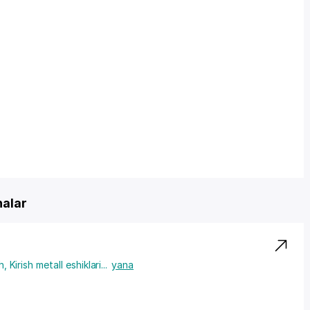
nalar
h
,
Kirish metall eshiklari
...
yana