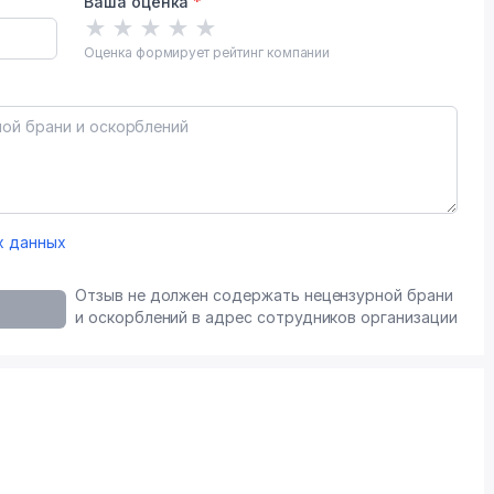
Ваша оценка
*
★
★
★
★
★
Оценка формирует рейтинг компании
х данных
Отзыв не должен содержать нецензурной брани
и оскорблений в адрес сотрудников организации