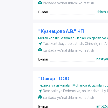
xaritada yo'nalishlarni ko'rsatish
E-mail
chirchik
"Кузнецова А.В." ЧП
Metall konstruktsiyalar - ishlab chiqarish va 
Tashkentskaya oblast,
sh. Chirchik
, r-n 
xaritada yo'nalishlarni ko'rsatish
E-mail
nastya
"Оскар" ООО
Texnika va uskunalar
,
Muhandislik tizimlari 
Rossiyskaya Federasiya,
sh. Moskva
, 1-y
xaritada yo'nalishlarni ko'rsatish
E-mail
info@os