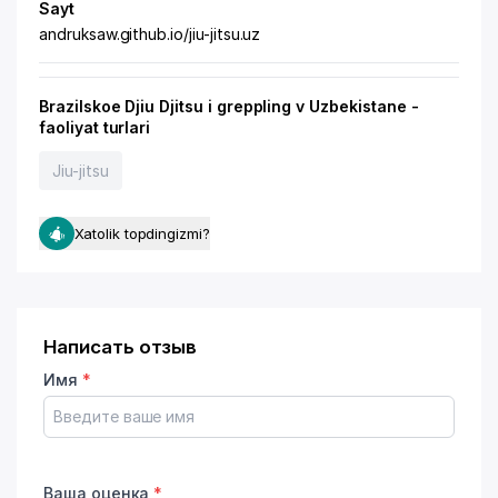
Sayt
andruksaw.github.io/jiu-jitsu.uz
Brazilskoe Djiu Djitsu i greppling v Uzbekistane -
faoliyat turlari
Jiu-jitsu
Xatolik topdingizmi?
Написать отзыв
Имя
*
Ваша оценка
*