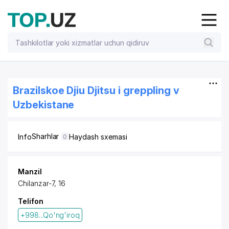
Brazilskoe Djiu Djitsu i greppling v
Uzbekistane
Sharhlar
Info
Haydash sxemasi
0
Manzil
Chilanzar-7, 16
Telifon
+998...Qo'ng'iroq