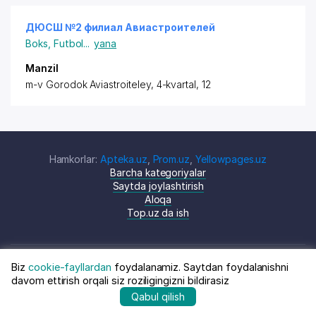
ДЮСШ №2 филиал Авиастроителей
Boks
,
Futbol
...
yana
Manzil
m-v Gorodok Aviastroiteley, ​4-kvartal, 12
Hamkorlar:
Apteka.uz
,
Prom.uz
,
Yellowpages.uz
Barcha kategoriyalar
Saytda joylashtirish
Aloqa
Top.uz da ish
Biz
cookie-fayllardan
foydalanamiz. Saytdan foydalanishni
© Top.uz, 2024 O'zbekiston kompaniyalari
Shartnoma
davom ettirish orqali siz roziligingizni bildirasiz
katalogi
siyosati
Qabul qilish