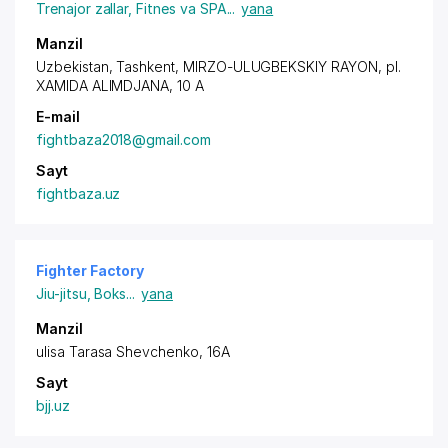
Trenajor zallar
,
Fitnes va SPA
...
yana
Manzil
Uzbekistan, Tashkent,
MIRZO-ULUGBEKSKIY RAYON
,
pl.
XAMIDA ALIMDJANA
, 10 A
E-mail
fightbaza2018@gmail.com
Sayt
fightbaza.uz
Fighter Factory
Jiu-jitsu
,
Boks
...
yana
Manzil
ulisa Tarasa Shevchenko, 16A
Sayt
bjj.uz