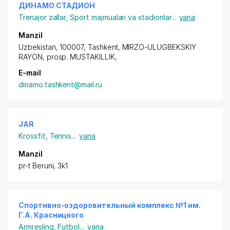
ДИНАМО СТАДИОН
Trenajor zallar
,
Sport majmualari va stadionlar
...
yana
Manzil
Uzbekistan, 100007, Tashkent,
MIRZO-ULUGBEKSKIY
RAYON
,
prosp. MUSTAKILLIK
,
E-mail
dinamo.tashkent@mail.ru
JAR
Krossfit
,
Tennis
...
yana
Manzil
pr-t Beruni, 3k1
Спортивно-оздоровительный комплекс №1 им.
Г.А. Красницкого
Armresling
,
Futbol
...
yana