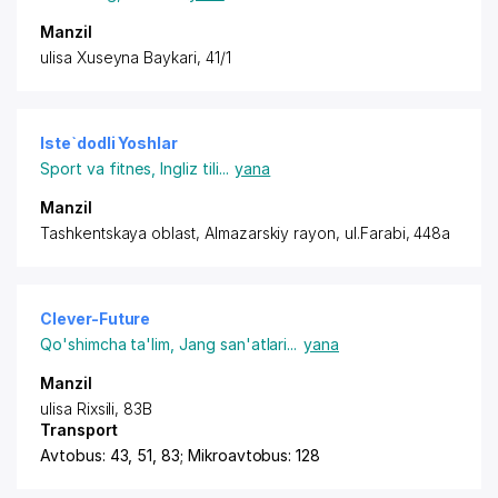
Manzil
ulisa Xuseyna Baykari, 41/1
Iste`dodli Yoshlar
Sport va fitnes
,
Ingliz tili
...
yana
Manzil
Tashkentskaya oblast,
Almazarskiy rayon
, ​ul.Farabi, 448a
Clever-Future
Qo'shimcha ta'lim
,
Jang san'atlari
...
yana
Manzil
ulisa Rixsili, 83B
Transport
Avtobus: 43, 51, 83; Mikroavtobus: 128