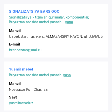
SIGNALIZATSIYA BARS ООО
Signalizatsiya - tizimlar, qurilmalar, komponentlar
,
Buyurtma asosida mebel yasash
...
yana
Manzil
Uzbekistan, Tashkent,
ALMAZARSKIY RAYON
, ul. DJAMI, 5
E-mail
brenocomp@mail.ru
Yusmil mebel
Buyurtma asosida mebel yasash
yana
Manzil
Novbaxor Ko ' Chasi 28
Sayt
yusmilmebel.uz