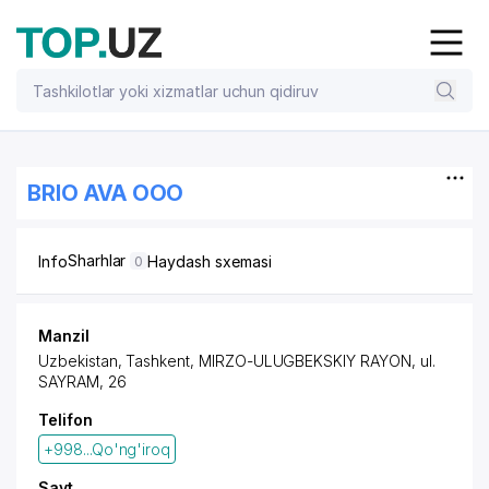
BRIO AVA OOO
Sharhlar
Info
Haydash sxemasi
0
Manzil
Uzbekistan, Tashkent,
MIRZO-ULUGBEKSKIY RAYON
, ul.
SAYRAM, 26
Telifon
+998...Qo'ng'iroq
Sayt