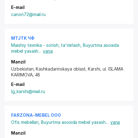
E-mail
canon72@mail.ru
MTJTK ЧФ
Maishiy texnika - sotish, ta'mirlash
,
Buyurtma asosida
mebel yasash
...
yana
Manzil
Uzbekistan, Kashkadarinskaya oblast, Karshi,
ul. ISLAMA
KARIMOVA
, 48
E-mail
lg_karshi@mail.ru
FARZONA-MEBEL ООО
Ofis mebellari
,
Buyurtma asosida mebel yasash
...
yana
Manzil