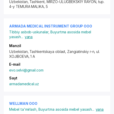
Uzbekistan, Tashkent,
MIRZO-ULUGBEKSKIY RAYON
,
tup.
4-y TEMURA MALIKA
, 5
ARMADA MEDICAL INSTRUMENT GROUP ООО
Tibbiy asbob-uskunalar
,
Buyurtma asosida mebel
yasash
...
yana
Manzil
Uzbekistan, Tashkentskaya oblast, Zangiatinskiy r-n,
ul.
XOJIBOEVA
, 1 A
E-mail
evo.selvi@gmail.com
Sayt
armadamedical.uz
WELLMAN ООО
Mebel ta'mirlash
,
Buyurtma asosida mebel yasash
...
yana