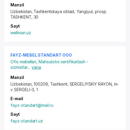
Manzil
Uzbekistan, Tashkentskaya oblast, Yangiyul,
prosp.
TASHKENT
, 30
Sayt
wellman.uz
FAYZ-MEBEL STANDART ООО
Ofis mebellari
,
Mahsulotni sertifikatlash -
xizmatlar
...
yana
Manzil
Uzbekistan, 100209, Tashkent,
SERGELIYSKIY RAYON
,
m-
v SERGELI-3
, 1
E-mail
fayz-standart@mail.ru
Sayt
fayz-standart.uz