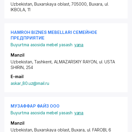
Uzbekistan, Buxarskaya oblast, 705000, Buxara, ul.
IKBOLA, 11
HAMROH BIZNES MEBELLARI СЕМЕЙНОЕ
ПРЕДПРИЯТИЕ
Buyurtma asosida mebel yasash
yana
Manzil
Uzbekistan, Tashkent,
ALMAZARSKIY RAYON
, ul. USTA
SHIRIN, 254
E-mail
askar_80.uz@mail.ru
МУЗАФФАР ФАЙЗ ООО
Buyurtma asosida mebel yasash
yana
Manzil
Uzbekistan, Buxarskaya oblast, Buxara,
ul. FAROBI
, 6