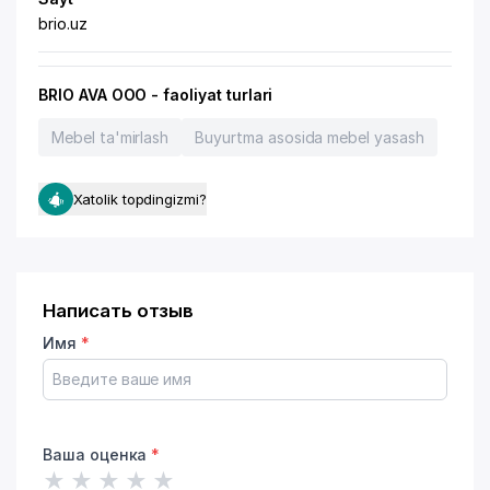
brio.uz
BRIO AVA OOO - faoliyat turlari
Mebel ta'mirlash
Buyurtma asosida mebel yasash
Xatolik topdingizmi?
Написать отзыв
Имя
*
Ваша оценка
*
★
★
★
★
★