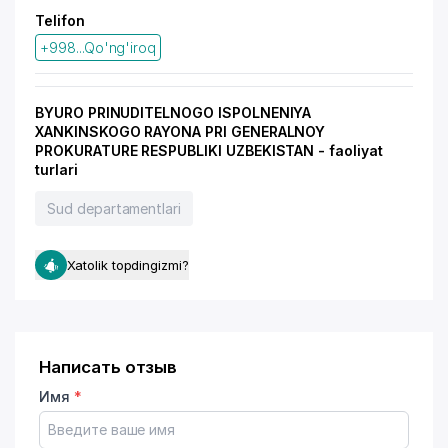
Telifon
+998...Qo'ng'iroq
BYURO PRINUDITELNOGO ISPOLNENIYA
XANKINSKOGO RAYONA PRI GENERALNOY
PROKURATURE RESPUBLIKI UZBEKISTAN - faoliyat
turlari
Sud departamentlari
Xatolik topdingizmi?
Написать отзыв
Имя
*