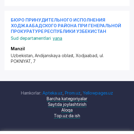
БЮРО ПРИНУДИТЕЛЬНОГО ИСПОЛНЕНИЯ
ХОДЖААБАДСКОГО РАЙОНА ПРИ ГЕНЕРАЛЬНОЙ
ПРОКУРАТУРЕ РЕСПУБЛИКИ УЗБЕКИСТАН
Sud departamentlari
yana
Manzil
Uzbekistan, Andijanskaya oblast, Xodjaabad,
ul.
POKNIYAT
, 7
Hamkorlar:
Apteka.uz
,
Prom.uz
,
Yellowpages.uz
Barcha kategoriyalar
Saytda joylashtirish
Aloqa
Top.uz da ish