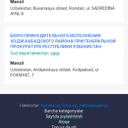
Manzil
Uzbekistan, Buxarskaya oblast, Romitan,
ul. SADRIDDINA
AYNI
, 8
БЮРО ПРИНУДИТЕЛЬНОГО ИСПОЛНЕНИЯ
ХОДЖААБАДСКОГО РАЙОНА ПРИ ГЕНЕРАЛЬНОЙ
ПРОКУРАТУРЕ РЕСПУБЛИКИ УЗБЕКИСТАН
Sud departamentlari
yana
Manzil
Uzbekistan, Andijanskaya oblast, Xodjaabad,
ul.
POKNIYAT
, 7
Hamkorlar:
Apteka.uz
,
Prom.uz
,
Yellowpages.uz
Barcha kategoriyalar
Saytda joylashtirish
Aloqa
Top.uz da ish