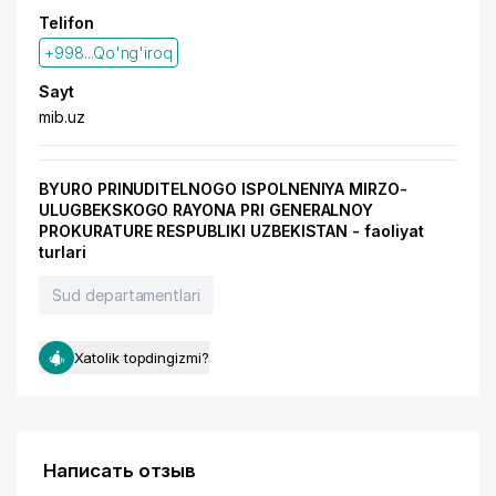
Telifon
+998...Qo'ng'iroq
Sayt
mib.uz
BYURO PRINUDITELNOGO ISPOLNENIYA MIRZO-
ULUGBEKSKOGO RAYONA PRI GENERALNOY
PROKURATURE RESPUBLIKI UZBEKISTAN - faoliyat
turlari
Sud departamentlari
Xatolik topdingizmi?
Написать отзыв