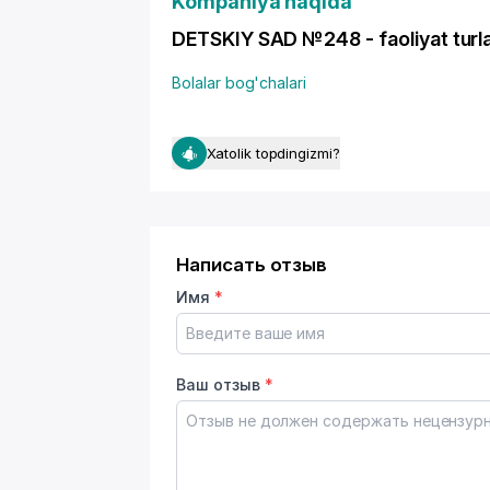
Kompaniya haqida
DETSKIY SAD №248 - faoliyat turla
Bolalar bog'chalari
Xatolik topdingizmi?
Написать отзыв
Имя
*
Ваш отзыв
*