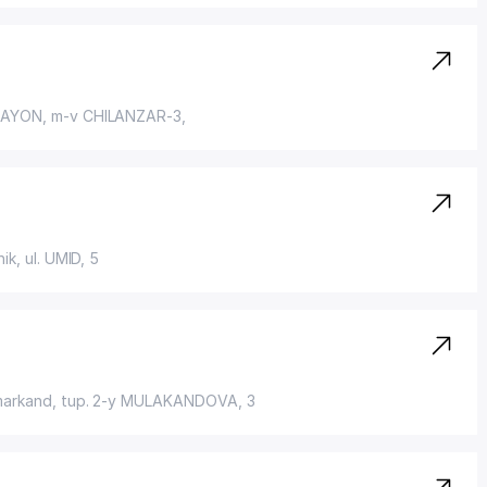
RAYON
, m-v CHILANZAR-3,
hik,
ul. UMID
, 5
markand,
tup. 2-y MULAKANDOVA
, 3