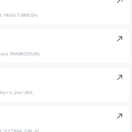
ul. YANGI TURMUSH
,
,
pos. IMAMKOZIXAN
,
kiy r-n,
pos. UBA
,
ul. SULTANA JURI
, 41