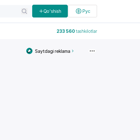
Qo'shish
Рус
233 560
tashkilotlar
Saytdagi reklama