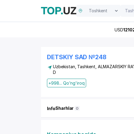
USD
1210
DETSKIY SAD №248
Uzbekistan, Tashkent,
ALMAZARSKIY R
D
+998... Qo'ng'iroq
Sharhlar
Info
0