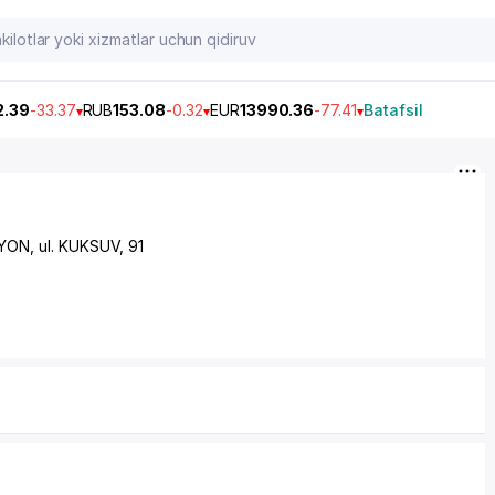
2.39
-33.37
RUB
153.08
-0.32
EUR
13990.36
-77.41
Batafsil
AYON
,
ul. KUKSUV
, 91