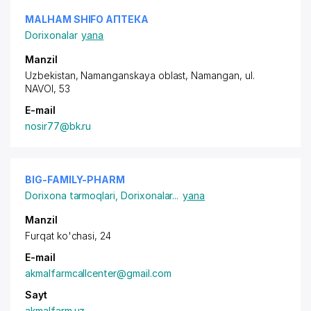
MALHAM SHIFO АПТЕКА
Dorixonalar
yana
Manzil
Uzbekistan, Namanganskaya oblast, Namangan,
ul.
NAVOI
, 53
E-mail
nosir77@bk.ru
BIG-FAMILY-PHARM
Dorixona tarmoqlari
,
Dorixonalar
...
yana
Manzil
Furqat ko'chasi, 24
E-mail
akmalfarmcallcenter@gmail.com
Sayt
akmalfarm.uz