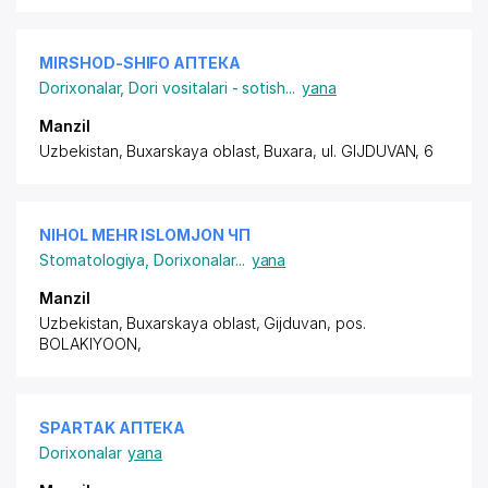
MIRSHOD-SHIFO АПТЕКА
Dorixonalar
,
Dori vositalari - sotish
...
yana
Manzil
Uzbekistan, Buxarskaya oblast, Buxara,
ul. GIJDUVAN
, 6
NIHOL MEHR ISLOMJON ЧП
Stomatologiya
,
Dorixonalar
...
yana
Manzil
Uzbekistan, Buxarskaya oblast, Gijduvan,
pos.
BOLAKIYOON
,
SPARTAK АПТЕКА
Dorixonalar
yana