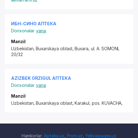
ИБH-СИHО АПТЕКА
Dorixonalar
yana
Manzil
Uzbekistan, Buxarskaya oblast, Buxara,
ul. A. SOMONI
,
20/32
AZIZBEK ORZIGUL АПТЕКА
Dorixonalar
yana
Manzil
Uzbekistan, Buxarskaya oblast, Karakul,
pos. KUVACHA
,
Hamkorlar:
Apteka.uz
,
Prom.uz
,
Yellowpages.uz