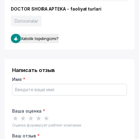
DOCTOR SHOIRA APTEKA - faoliyat turlari
Dorixonalar
Xatolik topdingizmi?
Написать отзыв
Имя
*
Ваша оценка
*
★
★
★
★
★
Оценка формирует рейтинг компании
Ваш отзыв
*