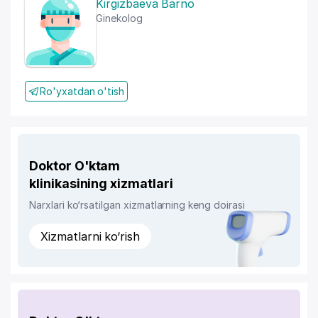
Kirgizbaeva Barno
Ginekolog
Ro'yxatdan o'tish
Doktor O'ktam
klinikasining xizmatlari
Narxlari ko‘rsatilgan xizmatlarning keng doirasi
Xizmatlarni ko‘rish