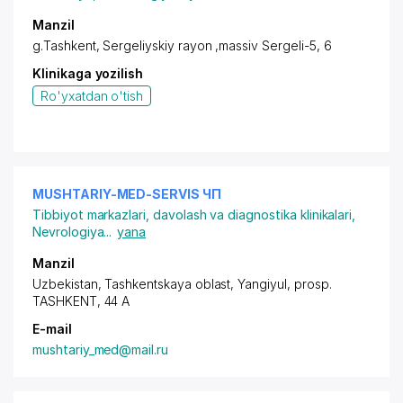
Manzil
g.Tashkent,
Sergeliyskiy rayon
,massiv Sergeli-5, 6
Klinikaga yozilish
Ro'yxatdan o'tish
MUSHTARIY-MED-SERVIS ЧП
Tibbiyot markazlari, davolash va diagnostika klinikalari
,
Nevrologiya
...
yana
Manzil
Uzbekistan, Tashkentskaya oblast, Yangiyul,
prosp.
TASHKENT
, 44 A
E-mail
mushtariy_med@mail.ru