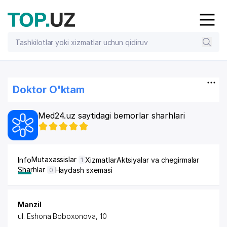
Doktor O'ktam
Med24.uz saytidagi bemorlar sharhlari
Mutaxassislar
Info
Xizmatlar
Aktsiyalar va chegirmalar
1
Sharhlar
Haydash sxemasi
0
Manzil
ul. Eshona Boboxonova
, 10