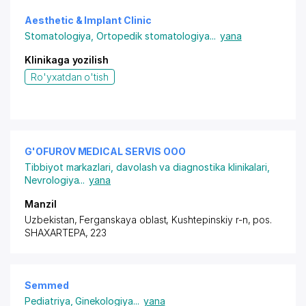
Aesthetic & Implant Clinic
Stomatologiya
,
Ortopedik stomatologiya
...
yana
Klinikaga yozilish
Ro'yxatdan o'tish
G'OFUROV MEDICAL SERVIS ООО
Tibbiyot markazlari, davolash va diagnostika klinikalari
,
Nevrologiya
...
yana
Manzil
Uzbekistan, Ferganskaya oblast, Kushtepinskiy r-n,
pos.
SHAXARTEPA
, 223
Semmed
Pediatriya
,
Ginekologiya
...
yana