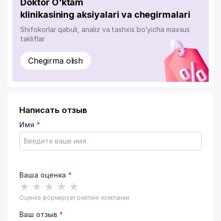
Doktor O'ktam
klinikasining aksiyalari va chegirmalari
Shifokorlar qabuli, analiz va tashxis bo‘yicha maxsus
takliflar
Chegirma olish
Написать отзыв
Имя
*
Ваша оценка
*
★
★
★
★
★
Оценка формирует рейтинг компании
Ваш отзыв
*