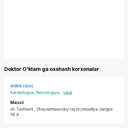
Doktor O'ktam ga oxshash korxonalar
AIWA clinic
Kardiologiya
,
Nevrologiya
...
yana
Manzil
sh. Tashkent
,
Shayxantaxurskiy rayon
,maxallya Jangox
36 A