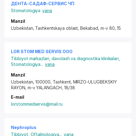
ДЕНТА-САДАФ-СЕРВИС ЧП
Stomatologiya
yana
Manzil
Uzbekistan, Tashkentskaya oblast, Bekabad,
m-v 80
, 15
LOR STOM MED SERVIS ООО
Tibbiyot markazlari, davolash va diagnostika klinikalari
,
Stomatologiya
...
yana
Manzil
Uzbekistan, 100000, Tashkent,
MIRZO-ULUGBEKSKIY
RAYON
, m-v YALANGACH, 18/38
E-mail
lorstommedservis@mail.ru
Nephroplus
Tibbiyot
,
Oftalmologiya
...
yana