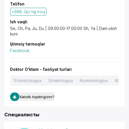
Telifon
+998...Qo'ng'iroq
Ish vaqti
Se, Ch, Pa, Ju, Du | 09:00:00-17:00:00 Sh, Ya | Dam olish
kuni
Ijtimoiy tarmoqlar
Facebook
Doktor O'ktam - faoliyat turlari
Stomatologiya
Ginekologiya
Kosmetologiya
Alterna
Xatolik topdingizmi?
Специалисты