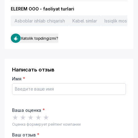
ELEREM OOO - faoliyat turlari
Asboblar ishlab chiqarish
Kabel. simlar
Issiqlik moslamal
Xatolik topdingizmi?
Написать отзыв
Имя
*
Ваша оценка
*
★
★
★
★
★
Оценка формирует рейтинг компании
Ваш отзыв
*