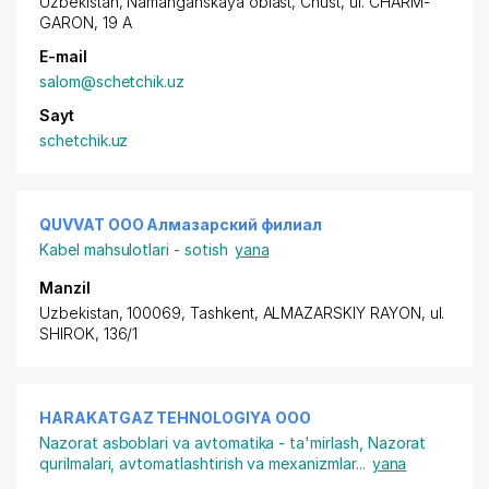
Uzbekistan, Namanganskaya oblast, Chust,
ul. CHARM-
GARON
, 19 A
E-mail
salom@schetchik.uz
Sayt
schetchik.uz
QUVVAT ООО Алмазарский филиал
Kabel mahsulotlari - sotish
yana
Manzil
Uzbekistan, 100069, Tashkent,
ALMAZARSKIY RAYON
, ul.
SHIROK, 136/1
HARAKATGAZ TEHNOLOGIYA ООО
Nazorat asboblari va avtomatika - ta'mirlash
,
Nazorat
qurilmalari, avtomatlashtirish va mexanizmlar
...
yana