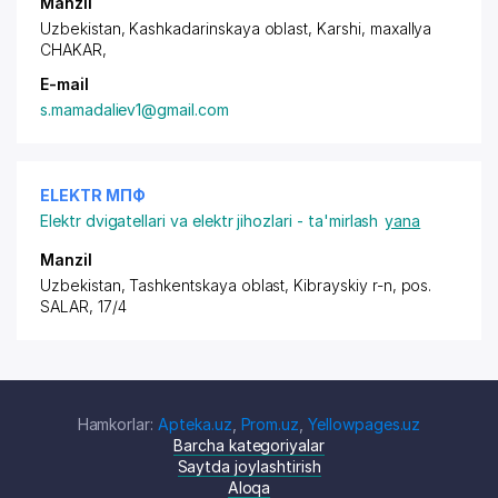
Manzil
Uzbekistan, Kashkadarinskaya oblast, Karshi,
maxallya
CHAKAR
,
E-mail
s.mamadaliev1@gmail.com
ELEKTR МПФ
Elektr dvigatellari va elektr jihozlari - ta'mirlash
yana
Manzil
Uzbekistan, Tashkentskaya oblast, Kibrayskiy r-n,
pos.
SALAR
, 17/4
Hamkorlar:
Apteka.uz
,
Prom.uz
,
Yellowpages.uz
Barcha kategoriyalar
Saytda joylashtirish
Aloqa