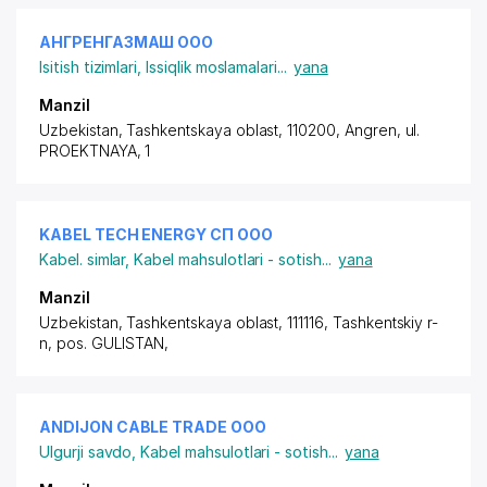
АНГРЕНГАЗМАШ ООО
Isitish tizimlari
,
Issiqlik moslamalari
...
yana
Manzil
Uzbekistan, Tashkentskaya oblast, 110200, Angren,
ul.
PROEKTNAYA
, 1
KABEL TECH ENERGY СП ООО
Kabel. simlar
,
Kabel mahsulotlari - sotish
...
yana
Manzil
Uzbekistan, Tashkentskaya oblast, 111116, Tashkentskiy r-
n,
pos. GULISTAN
,
ANDIJON CABLE TRADE ООО
Ulgurji savdo
,
Kabel mahsulotlari - sotish
...
yana