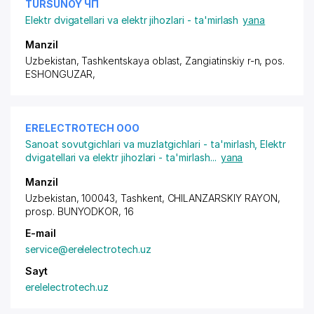
TURSUNOY ЧП
Elektr dvigatellari va elektr jihozlari - ta'mirlash
yana
Manzil
Uzbekistan, Tashkentskaya oblast, Zangiatinskiy r-n,
pos.
ESHONGUZAR
,
ERELECTROTECH ООО
Sanoat sovutgichlari va muzlatgichlari - ta'mirlash
,
Elektr
dvigatellari va elektr jihozlari - ta'mirlash
...
yana
Manzil
Uzbekistan, 100043, Tashkent,
CHILANZARSKIY RAYON
,
prosp. BUNYODKOR
, 16
E-mail
service@erelelectrotech.uz
Sayt
erelelectrotech.uz