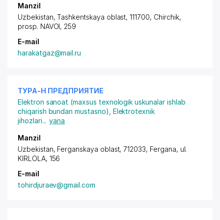
Manzil
Uzbekistan, Tashkentskaya oblast, 111700, Chirchik,
prosp. NAVOI
, 259
E-mail
harakatgaz@mail.ru
ТУРА-Н ПРЕДПРИЯТИЕ
Elektron sanoat (maxsus texnologik uskunalar ishlab
chiqarish bundan mustasno)
,
Elektrotexnik
jihozlari
...
yana
Manzil
Uzbekistan, Ferganskaya oblast, 712033, Fergana,
ul.
KIRLOLA
, 156
E-mail
tohirdjuraev@gmail.com