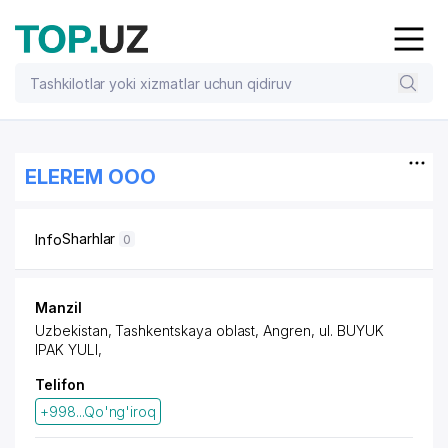
ELEREM OOO
Sharhlar
Info
0
Manzil
Uzbekistan, Tashkentskaya oblast, Angren,
ul. BUYUK
IPAK YULI
,
Telifon
+998...Qo'ng'iroq