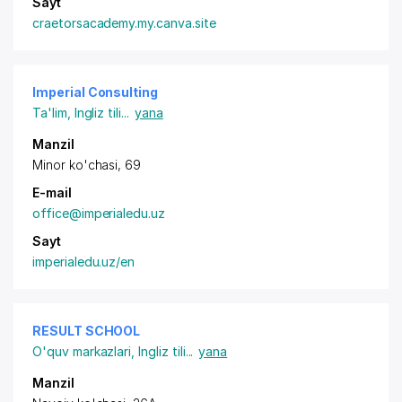
Sayt
craetorsacademy.my.canva.site
Imperial Consulting
Ta'lim
,
Ingliz tili
...
yana
Manzil
Minor ko'chasi, 69
E-mail
office@imperialedu.uz
Sayt
imperialedu.uz/en
RESULT SCHOOL
O'quv markazlari
,
Ingliz tili
...
yana
Manzil