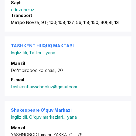
Sayt
eduzone.uz
Transport
Метро Novza, 9T; 100; 108; 127; 56; 118; 150; 40I; 4I; 12I
TASHKENT HUQUQ MAKTABI
Ingliz tili
,
Ta'lim
...
yana
Manzil
Do'mbirobod ko'chasi, 20
E-mail
tashkentlawschooluz@gmail.com
Shakespeare O'quv Markazi
Ingliz tili
,
O'quv markazlari
...
yana
Manzil
YASHNOBOD tumani, YAKKATOL, 79