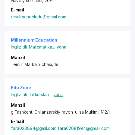
Navoiy ko'chasi, 26А
E-mail
resultschooledu@gmail.com
Millennium Education
Ingliz tili
,
Matematika
...
yana
Manzil
Temur Malik ko'chasi, 19
Edu Zone
Ingliz tili
,
Til kurslari
...
yana
Manzil
g.Tashkent,
Chilanzarskiy rayon
, ulisa Mukimi, 142/1
E-mail
fara020894@gmil.com fara02081994@gmail.com