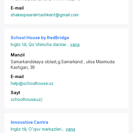
E-mail
shakespeareintashkent@gmail.com
School House by RedBridge
Ingliz tili
,
Qo'shimcha darslar
...
yana
Manzil
Samarkandskaya oblast,g.Samarkand , ulisa Maxmuda
Kashgari, 39
E-mail
help@schoolhouse.uz
Sayt
schoolhouse.uz/
Innovative Centre
Ingliz tili
,
O'quv markazlari
...
yana