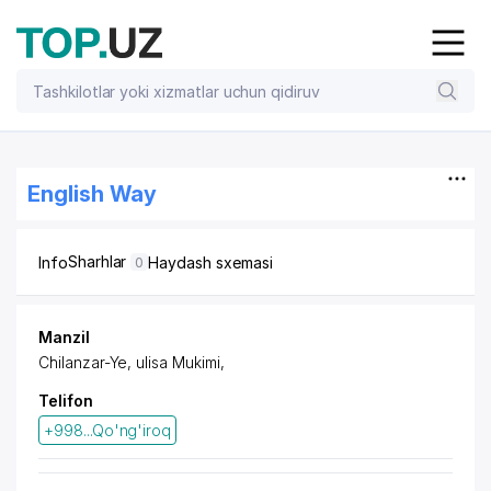
English Way
Sharhlar
Info
Haydash sxemasi
0
Manzil
Chilanzar-Ye, ulisa Mukimi,
Telifon
+998...Qo'ng'iroq