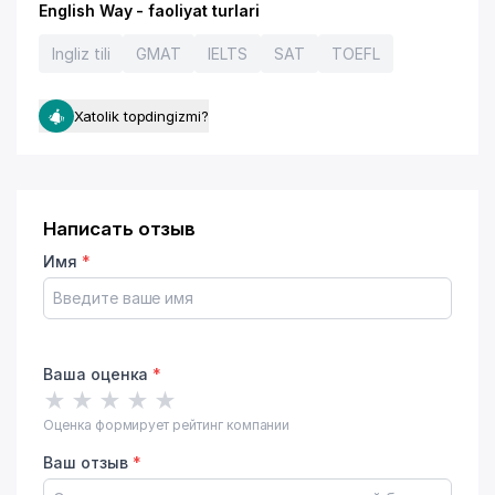
English Way - faoliyat turlari
Ingliz tili
GMAT
IELTS
SAT
TOEFL
Xatolik topdingizmi?
Написать отзыв
Имя
*
Ваша оценка
*
★
★
★
★
★
Оценка формирует рейтинг компании
Ваш отзыв
*