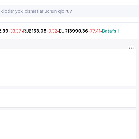
2.39
-33.37
RUB
153.08
-0.32
EUR
13990.36
-77.41
Batafsil