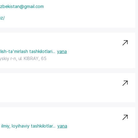
auzbekistan@gmail.com
uz/
lish-ta'mirlash tashkilotlari
...
yana
skiy r-n,
ul. KIBRAY
, 65
 ilmiy, loyihaviy tashkilotlar
...
yana