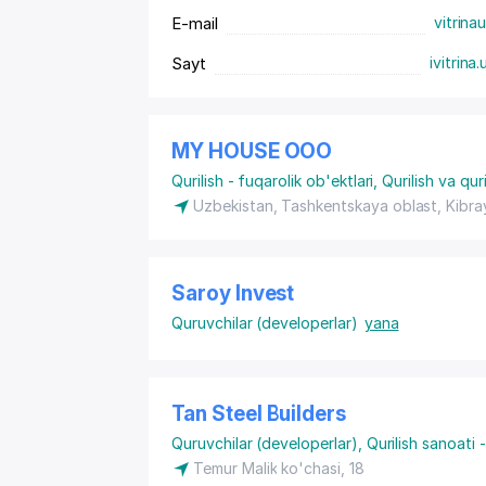
E-mail
vitrin
Sayt
ivitrina.
MY HOUSE ООО
Qurilish - fuqarolik ob'ektlari
,
Qurilish va quri
Uzbekistan, Tashkentskaya oblast, Kibray
Saroy Invest
Quruvchilar (developerlar)
yana
Tan Steel Builders
Quruvchilar (developerlar)
,
Qurilish sanoati -
Temur Malik ko'chasi, 18