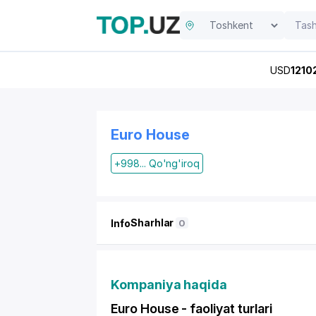
USD
1210
Euro House
+998... Qo'ng'iroq
Sharhlar
Info
0
Kompaniya haqida
Euro House - faoliyat turlari