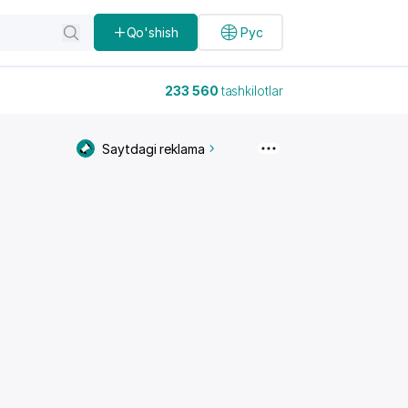
Qo'shish
Рус
233 560
tashkilotlar
Saytdagi reklama