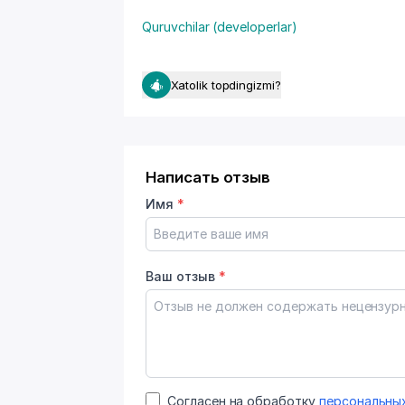
Quruvchilar (developerlar)
Xatolik topdingizmi?
Написать отзыв
Имя
*
Ваш отзыв
*
Согласен на обработку
персональны