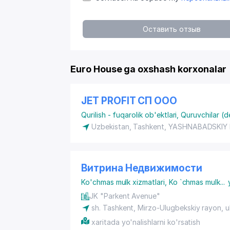
Оставить отзыв
Euro House ga oxshash korxonalar
JET PROFIT СП ООО
Qurilish - fuqarolik ob'ektlari
,
Quruvchilar (d
Uzbekistan, Tashkent,
YASHNABADSKIY
Витрина Недвижимости
Ko'chmas mulk xizmatlari
,
Ko `chmas mulk
...
JK "Parkent Avenue"
sh. Tashkent,
Mirzo-Ulugbekskiy rayon
, 
xaritada yo'nalishlarni ko'rsatish