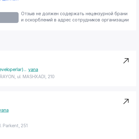
Отзыв не должен содержать нецензурной брани
и оскорблений в адрес сотрудников организации
eveloperlar)
...
yana
 RAYON
, ul. MASHXADI, 210
yana
ul. Parkent, 251