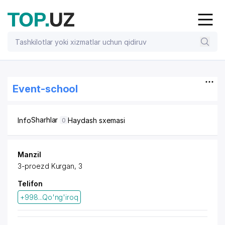
Event-school
Sharhlar
Info
Haydash sxemasi
0
Manzil
3-proezd Kurgan, 3
Telifon
+998...Qo'ng'iroq