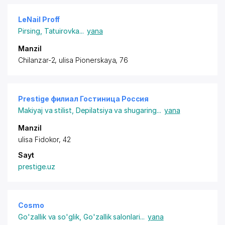
LeNail Proff
Pirsing
,
Tatuirovka
...
yana
Manzil
Chilanzar-2, ulisa Pionerskaya, 76
Prestige филиал Гостиница Россия
Makiyaj va stilist
,
Depilatsiya va shugaring
...
yana
Manzil
ulisa Fidokor, 42
Sayt
prestige.uz
Cosmo
Go'zallik va so'glik
,
Go'zallik salonlari
...
yana