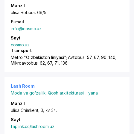
Manzil
ulisa Bobura, 69/5
E-mail
info@cosmo.uz
Sayt
cosmo.uz
Transport
Metro "O'zbekiston liniyasi"; Avtobus: 57, 67, 90, 140;
Mikroavtobus: 62, 67, 71, 136
Lash Room
Moda va go'zallik
,
Qosh arxitekturasi
...
yana
Manzil
ulisa Chimkent, 3, kv 34.
Sayt
taplink.cc/lashroom.uz