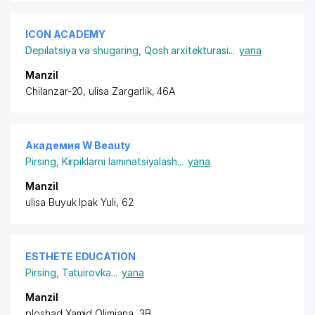
ICON ACADEMY
Depilatsiya va shugaring
,
Qosh arxitekturasi
...
yana
Manzil
Chilanzar-20, ulisa Zargarlik, 46A
Академия W Beauty
Pirsing
,
Kirpiklarni laminatsiyalash
...
yana
Manzil
ulisa Buyuk Ipak Yuli, 62
ESTHETE EDUCATION
Pirsing
,
Tatuirovka
...
yana
Manzil
ploshad Xamid Olimjana, 3B