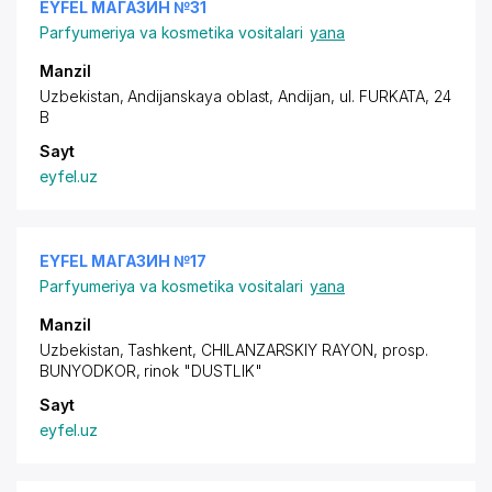
EYFEL МАГАЗИН №31
Parfyumeriya va kosmetika vositalari
yana
Manzil
Uzbekistan, Andijanskaya oblast, Andijan,
ul. FURKATA
, 24
B
Sayt
eyfel.uz
EYFEL МАГАЗИН №17
Parfyumeriya va kosmetika vositalari
yana
Manzil
Uzbekistan, Tashkent,
CHILANZARSKIY RAYON
,
prosp.
BUNYODKOR
, rinok "DUSTLIK"
Sayt
eyfel.uz