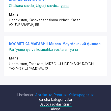
Chakana savdo
,
Ulgurji savdo
...
yana
Manzil
Uzbekistan, Kashkadarinskaya oblast, Kasan,
ul.
AXUNBABAEVA
, 55
КОСМЕТКА МАГАЗИН Мирзо-Улугбекский филиал
Parfyumeriya va kosmetika vositalari
yana
Manzil
Uzbekistan, Tashkent,
MIRZO-ULUGBEKSKIY RAYON
, ul.
YAX‘YO GULYAMOVA, 12
Hamkorlar:
Apteka.uz
,
Prom.uz
,
Yellowpages.uz
Barcha kategoriyalar
Saytda joylashtirish
Aloqa