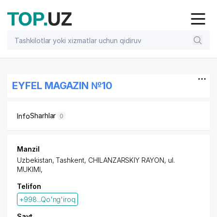
EYFEL MAGAZIN №10
Sharhlar
Info
0
Manzil
Uzbekistan, Tashkent,
CHILANZARSKIY RAYON
, ul.
MUKIMI,
Telifon
+998...Qo'ng'iroq
Sayt