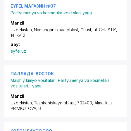
EYFEL МАГАЗИН №37
Parfyumeriya va kosmetika vositalari
yana
Manzil
Uzbekistan, Namanganskaya oblast, Chust,
ul. CHUSTIY
,
14, kv. 2
Sayt
eyfel.uz
ПАЛЛАДА-ВОСТОК
Maishiy kimyo vositalari
,
Parfyumeriya va kosmetika
vositalari
...
yana
Manzil
Uzbekistan, Tashkentskaya oblast, 702400, Almalik,
ul.
PRIMKULOVA
, 6
KOSON SAVDO ООО