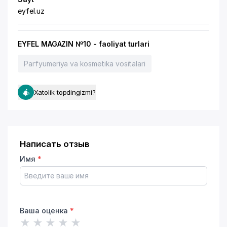
eyfel.uz
EYFEL MAGAZIN №10 - faoliyat turlari
Parfyumeriya va kosmetika vositalari
Xatolik topdingizmi?
Написать отзыв
Имя
*
Ваша оценка
*
★
★
★
★
★