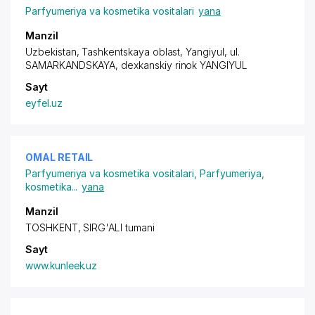
Parfyumeriya va kosmetika vositalari
yana
Manzil
Uzbekistan, Tashkentskaya oblast, Yangiyul, ul.
SAMARKANDSKAYA, dexkanskiy rinok YANGIYUL
Sayt
eyfel.uz
OMAL RETAIL
Parfyumeriya va kosmetika vositalari
,
Parfyumeriya,
kosmetika
...
yana
Manzil
TOSHKENT, SIRG'ALI tumani
Sayt
www.kunleek.uz