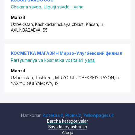
Chakana savdo
,
Ulgurji savdo
...
yana
Manzil
Uzbekistan, Kashkadarinskaya oblast, Kasan,
ul.
AXUNBABAEVA
, 55
КОСМЕТКА МАГАЗИН Мирзо-Улугбекский филиал
Parfyumeriya va kosmetika vositalari
yana
Manzil
Uzbekistan, Tashkent,
MIRZO-ULUGBEKSKIY RAYON
, ul.
YAX‘YO GULYAMOVA, 12
Hamkorlar:
Apteka.uz
,
Prom.uz
,
Yellowpages.uz
Barcha kategoriyalar
Saytda joylashtirish
Aloqa