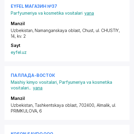
EYFEL МАГАЗИН №37
Parfyumeriya va kosmetika vositalari
yana
Manzil
Uzbekistan, Namanganskaya oblast, Chust,
ul. CHUSTIY
,
14, kv. 2
Sayt
eyfel.uz
ПАЛЛАДА-ВОСТОК
Maishiy kimyo vositalari
,
Parfyumeriya va kosmetika
vositalari
...
yana
Manzil
Uzbekistan, Tashkentskaya oblast, 702400, Almalik,
ul.
PRIMKULOVA
, 6
KOSON SAVDO ООО