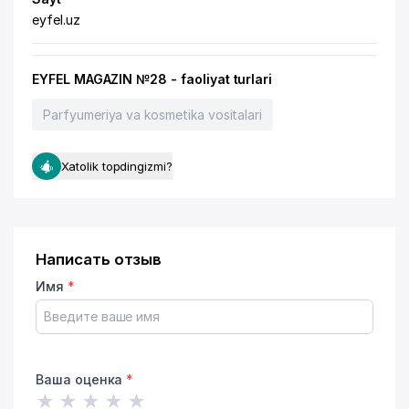
eyfel.uz
EYFEL MAGAZIN №28 - faoliyat turlari
Parfyumeriya va kosmetika vositalari
Xatolik topdingizmi?
Написать отзыв
Имя
*
Ваша оценка
*
★
★
★
★
★