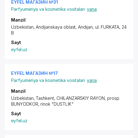
EYFEL МАГАЗИН №31
Parfyumeriya va kosmetika vositalari
yana
Manzil
Uzbekistan, Andijanskaya oblast, Andijan,
ul. FURKATA
, 24
B
Sayt
eyfel.uz
EYFEL МАГАЗИН №17
Parfyumeriya va kosmetika vositalari
yana
Manzil
Uzbekistan, Tashkent,
CHILANZARSKIY RAYON
,
prosp.
BUNYODKOR
, rinok "DUSTLIK"
Sayt
eyfel.uz