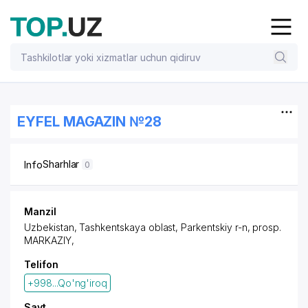
EYFEL MAGAZIN №28
Sharhlar
Info
0
Manzil
Uzbekistan, Tashkentskaya oblast, Parkentskiy r-n,
prosp.
MARKAZIY
,
Telifon
+998...Qo'ng'iroq
Sayt