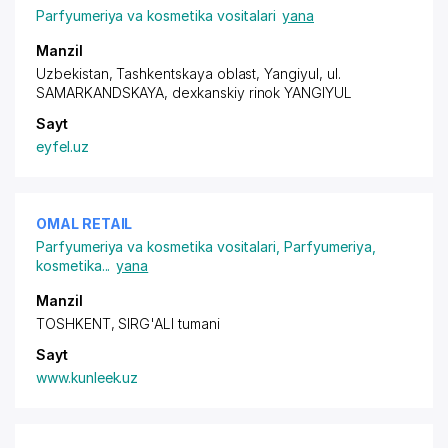
Parfyumeriya va kosmetika vositalari
yana
Manzil
Uzbekistan, Tashkentskaya oblast, Yangiyul, ul.
SAMARKANDSKAYA, dexkanskiy rinok YANGIYUL
Sayt
eyfel.uz
OMAL RETAIL
Parfyumeriya va kosmetika vositalari
,
Parfyumeriya,
kosmetika
...
yana
Manzil
TOSHKENT, SIRG'ALI tumani
Sayt
www.kunleek.uz