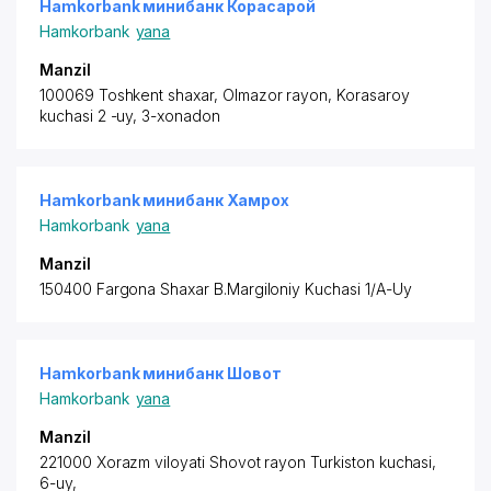
Hamkorbank минибанк Корасарой
Hamkorbank
yana
Manzil
100069 Toshkent shaxar,
Olmazor rayon
, Korasaroy
kuchasi 2 -uy, 3-xonadon
Hamkorbank минибанк Хамрох
Hamkorbank
yana
Manzil
150400 Fargona Shaxar B.Margiloniy Kuchasi 1/A-Uy
Hamkorbank минибанк Шовот
Hamkorbank
yana
Manzil
221000 Xorazm viloyati Shovot rayon
Turkiston kuchasi,
6-uy,