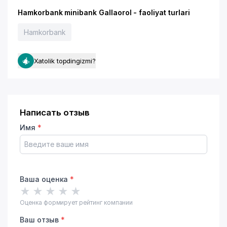
Hamkorbank minibank Gallaorol - faoliyat turlari
Hamkorbank
Xatolik topdingizmi?
Написать отзыв
Имя
*
Ваша оценка
*
★
★
★
★
★
Оценка формирует рейтинг компании
Ваш отзыв
*