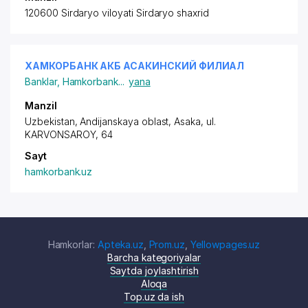
120600 Sirdaryo viloyati Sirdaryo shaxrid
ХАМКОРБАНК АКБ АСАКИНСКИЙ ФИЛИАЛ
Banklar
,
Hamkorbank
...
yana
Manzil
Uzbekistan, Andijanskaya oblast, Asaka,
ul.
KARVONSAROY
, 64
Sayt
hamkorbank.uz
Hamkorlar:
Apteka.uz
,
Prom.uz
,
Yellowpages.uz
Barcha kategoriyalar
Saytda joylashtirish
Aloqa
Top.uz da ish