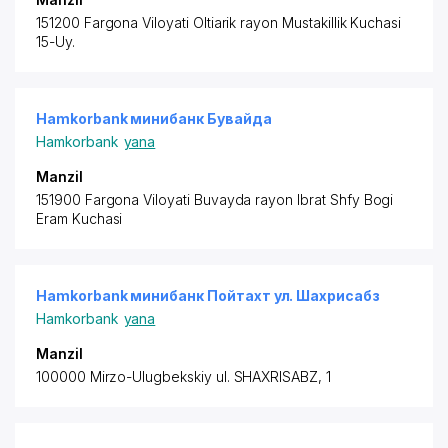
151200 Fargona Viloyati Oltiarik rayon
Mustakillik Kuchasi
15-Uy.
Hamkorbank минибанк Бувайда
Hamkorbank
yana
Manzil
151900 Fargona Viloyati Buvayda rayon
Ibrat Shfy Bogi
Eram Kuchasi
Hamkorbank минибанк Пойтахт ул. Шахрисабз
Hamkorbank
yana
Manzil
100000 Mirzo-Ulugbekskiy ul. SHAXRISABZ, 1