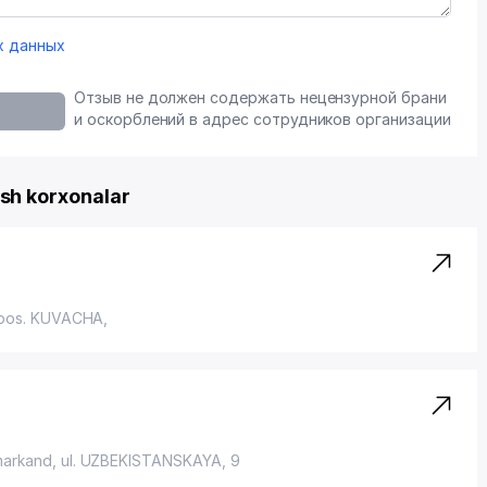
х данных
Отзыв не должен содержать нецензурной брани
и оскорблений в адрес сотрудников организации
h korxonalar
pos. KUVACHA
,
markand,
ul. UZBEKISTANSKAYA
, 9