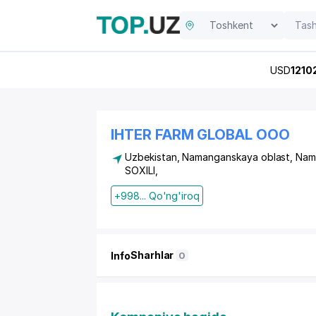
USD
1210
IHTER FARM GLOBAL OOO
Uzbekistan, Namanganskaya oblast, Na
SOXILI
,
+998... Qo'ng'iroq
Sharhlar
Info
0