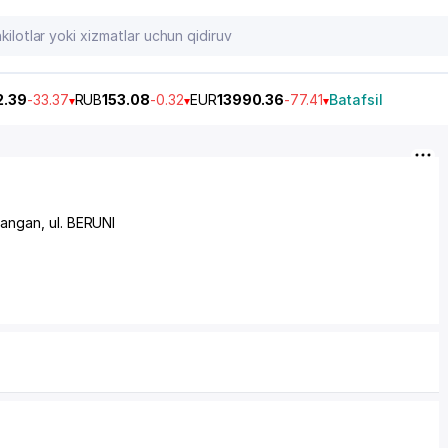
2.39
-33.37
RUB
153.08
-0.32
EUR
13990.36
-77.41
Batafsil
mangan,
ul. BERUNI