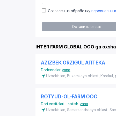
Согласен на обработку
персональны
Оставить отзыв
IHTER FARM GLOBAL OOO ga oxshas
AZIZBEK ORZIGUL АПТЕКА
Dorixonalar
yana
Uzbekistan, Buxarskaya oblast, Karakul,
ROTYUD-OL-FARM ООО
Dori vositalari - sotish
yana
Uzbekistan, Samarkandskaya oblast, Sa