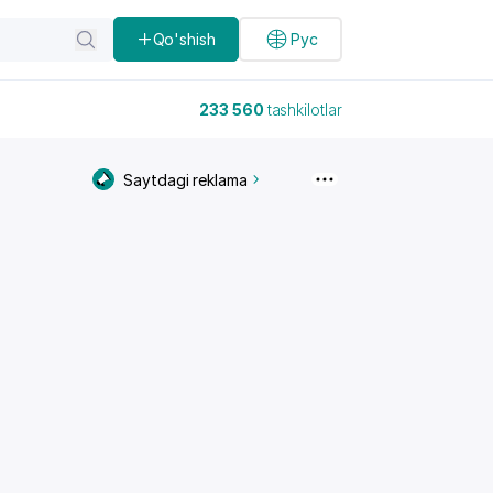
Qo'shish
Рус
233 560
tashkilotlar
Saytdagi reklama