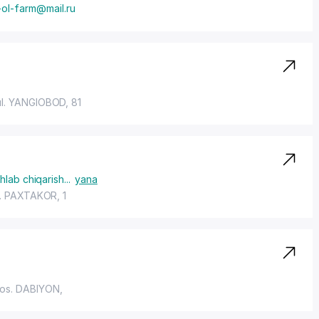
-ol-farm@mail.ru
ul. YANGIOBOD
, 81
hlab chiqarish
...
yana
l. PAXTAKOR
, 1
os. DABIYON
,