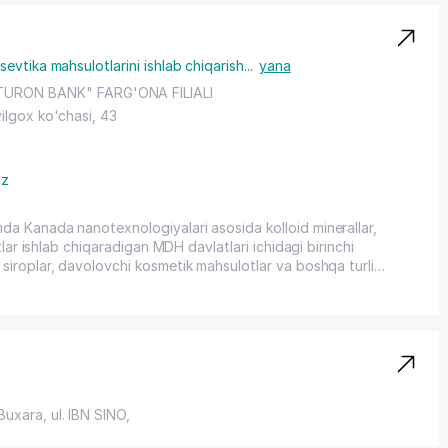
vtika mahsulotlarini ishlab chiqarish
...
yana
URON BANK" FARG'ONA FILIALI
yilgox ko'chasi, 43
uz
a Kanada nanotexnologiyalari asosida kolloid minerallar,
tlar ishlab chiqaradigan MDH davlatlari ichidagi birinchi
roplar, davolovchi kosmetik mahsulotlar va boshqa turli
qarishni ham yo’lga qo’ygan.
 Buxara,
ul. IBN SINO
,