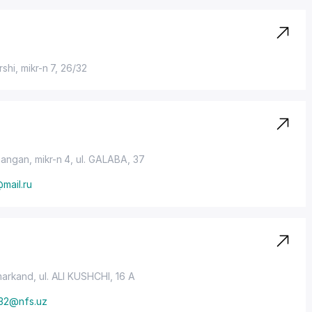
rshi,
mikr-n 7
, 26/32
mangan,
mikr-n 4
, ul. GALABA, 37
mail.ru
markand,
ul. ALI KUSHCHI
, 16 A
32@nfs.uz