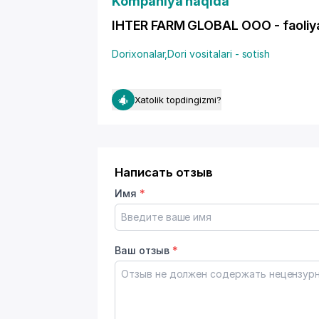
Kompaniya haqida
IHTER FARM GLOBAL OOO - faoliyat
Dorixonalar
,
Dori vositalari - sotish
Xatolik topdingizmi?
Написать отзыв
Имя
*
Ваш отзыв
*