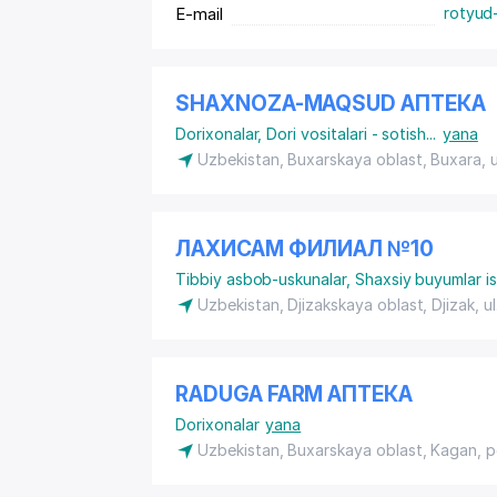
E-mail
rotyud
SHAXNOZA-MAQSUD АПТЕКА
Dorixonalar
,
Dori vositalari - sotish
...
yana
Uzbekistan, Buxarskaya oblast, Buxara,
ЛАХИСАМ ФИЛИАЛ №10
Tibbiy asbob-uskunalar
,
Shaxsiy buyumlar is
Uzbekistan, Djizakskaya oblast, Djizak,
u
RADUGA FARM АПТЕКА
Dorixonalar
yana
Uzbekistan, Buxarskaya oblast, Kagan,
p