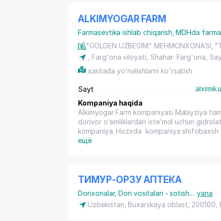
ALKIMYOGAR FARM
Farmasevtika ishlab chiqarish
,
MDHda farmase
"GOLDEN UZBEGIM" MEHMONXONASI, "T
, Farg'ona viloyati, Shahar: Farg'ona, Sa
xaritada yo'nalishlarni ko'rsatish
Sayt
alximik.
Kompaniya haqida
Alkimyogar Farm kompaniyasi Malayziya hamd
dorivor o’simliklardan iste’mol uchun gidrola
kompaniya. Hozirda kompaniya shifobaxsh si
yo’nalishlar bo’yicha mahsulotlar ishlab chi
ещё
ТИМУР-ОРЗУ АПТЕКА
Dorixonalar
,
Dori vositalari - sotish
...
yana
Uzbekistan, Buxarskaya oblast, 200100,