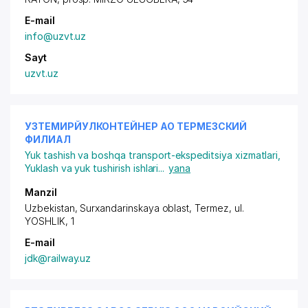
E-mail
info@uzvt.uz
Sayt
uzvt.uz
УЗТЕМИРЙУЛКОНТЕЙНЕР АО ТЕРМЕЗСКИЙ
ФИЛИАЛ
Yuk tashish va boshqa transport-ekspeditsiya xizmatlari
,
Yuklash va yuk tushirish ishlari
...
yana
Manzil
Uzbekistan, Surxandarinskaya oblast, Termez,
ul.
YOSHLIK
, 1
E-mail
jdk@railway.uz