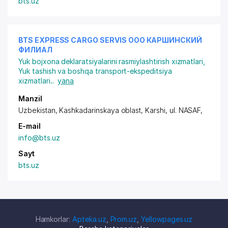
bts.uz
BTS EXPRESS CARGO SERVIS ООО КАРШИНСКИЙ
ФИЛИАЛ
Yuk bojxona deklaratsiyalarini rasmiylashtirish xizmatlari
,
Yuk tashish va boshqa transport-ekspeditsiya
xizmatlari
...
yana
Manzil
Uzbekistan, Kashkadarinskaya oblast, Karshi,
ul. NASAF
,
E-mail
info@bts.uz
Sayt
bts.uz
Hamkorlar:
Apteka.uz
,
Prom.uz
,
Yellowpages.uz