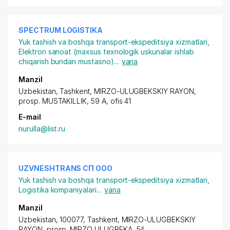
SPECTRUM LOGISTIKA
Yuk tashish va boshqa transport-ekspeditsiya xizmatlari
,
Elektron sanoat (maxsus texnologik uskunalar ishlab
chiqarish bundan mustasno)
...
yana
Manzil
Uzbekistan, Tashkent,
MIRZO-ULUGBEKSKIY RAYON
,
prosp. MUSTAKILLIK
, 59 A, ofis 41
E-mail
nurulla@list.ru
UZVNESHTRANS СП ООО
Yuk tashish va boshqa transport-ekspeditsiya xizmatlari
,
Logistika kompaniyalari
...
yana
Manzil
Uzbekistan, 100077, Tashkent,
MIRZO-ULUGBEKSKIY
RAYON
,
prosp. MIRZO ULUGBEKA
, 54