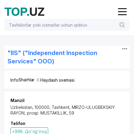
"IIS" ("Independent Inspection
Services" OOO)
Sharhlar
Info
Haydash sxemasi
0
Manzil
Uzbekistan, 100000,
Tashkent
,
MIRZO-ULUGBEKSKIY
RAYON
,
prosp. MUSTAKILLIK
, 59
Telifon
+998...Qo'ng'iroq