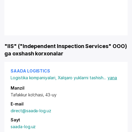
"IIS" ("Independent Inspection Services" OOO)
ga oxshash korxonalar
SAADA LOGISTICS
Logistika kompaniyalari
,
Xalqaro yuklarni tashish
...
yana
Manzil
Tafakkur ko‘chasi, 43-uy
E-mail
direct@saada-log.uz
Sayt
saada-log.uz