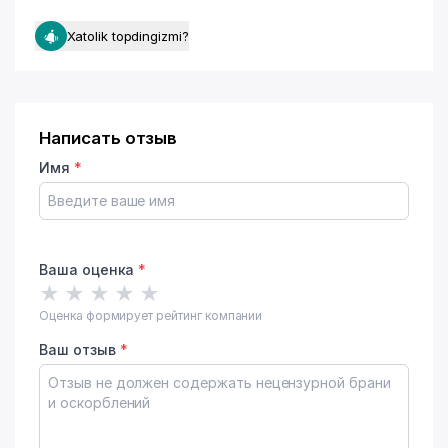
Xatolik topdingizmi?
Написать отзыв
Имя
*
Ваша оценка
*
★
★
★
★
★
Оценка формирует рейтинг компании
Ваш отзыв
*