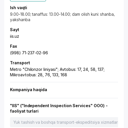
Ish vaqti
9.00-18.00; tanaffus: 13.00-14.00; dam olish kuni: shanba,
yakshanba
Sayt
iis.uz
Fax
(998) 71-237-02-96
Transport
Metro "Chilonzor liniyasi"; Avtobus: 17, 24, 58, 137;
Mikroavtobus: 28, 76, 133, 168
Kompaniya haqida
"IIS" ("Independent Inspection Services" OOO) -
faoliyat turlari
Yuk tashish va boshqa transport-ekspeditsiya xizmatlari