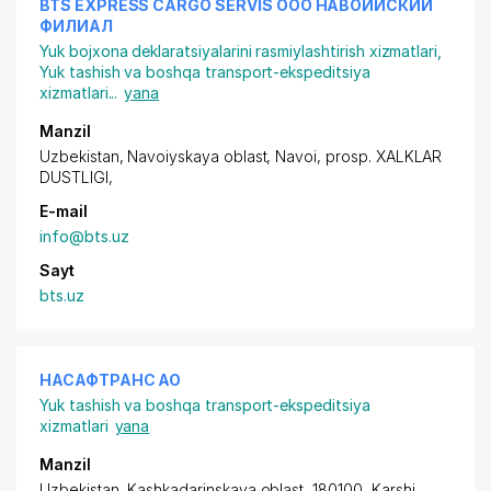
BTS EXPRESS CARGO SERVIS ООО НАВОИЙСКИЙ
ФИЛИАЛ
Yuk bojxona deklaratsiyalarini rasmiylashtirish xizmatlari
,
Yuk tashish va boshqa transport-ekspeditsiya
xizmatlari
...
yana
Manzil
Uzbekistan, Navoiyskaya oblast, Navoi,
prosp. XALKLAR
DUSTLIGI
,
E-mail
info@bts.uz
Sayt
bts.uz
НАСАФТРАНС АО
Yuk tashish va boshqa transport-ekspeditsiya
xizmatlari
yana
Manzil
Uzbekistan, Kashkadarinskaya oblast, 180100, Karshi,