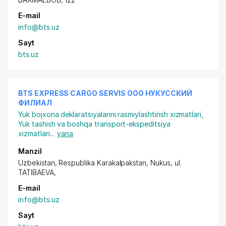
E-mail
info@bts.uz
Sayt
bts.uz
BTS EXPRESS CARGO SERVIS ООО НУКУССКИЙ
ФИЛИАЛ
Yuk bojxona deklaratsiyalarini rasmiylashtirish xizmatlari
,
Yuk tashish va boshqa transport-ekspeditsiya
xizmatlari
...
yana
Manzil
Uzbekistan, Respublika Karakalpakstan, Nukus,
ul.
TATIBAEVA
,
E-mail
info@bts.uz
Sayt