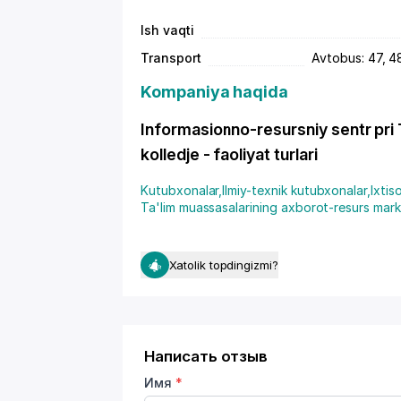
Ish vaqti
Transport
Avtobus: 47, 48
Kompaniya haqida
Informasionno-resursniy sentr p
kolledje - faoliyat turlari
Kutubxonalar
,
Ilmiy-texnik kutubxonalar
,
Ixtis
Ta'lim muassasalarining axborot-resurs mark
Xatolik topdingizmi?
Написать отзыв
Имя
*