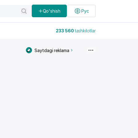
Qo'shish
Рус
233 560
tashkilotlar
Saytdagi reklama