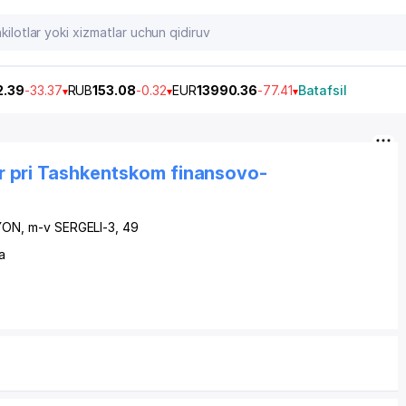
2.39
-33.37
RUB
153.08
-0.32
EUR
13990.36
-77.41
Batafsil
r pri Tashkentskom finansovo-
YON
,
m-v SERGELI-3
, 49
a