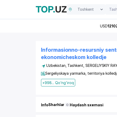
USD
1210
Informasionno-resursniy sent
ekonomicheskom kolledje
Uzbekistan, Tashkent,
SERGELIYSKIY RA
Sergeliyskaya yarmarka, territoriya kolledj
+998... Qo'ng'iroq
Sharhlar
Info
Haydash sxemasi
0