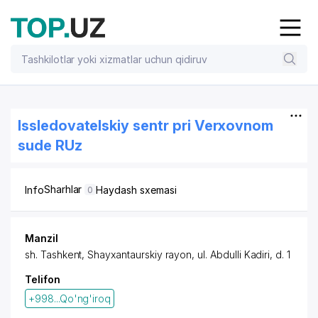
Issledovatelskiy sentr pri Verxovnom
sude RUz
Sharhlar
Info
Haydash sxemasi
0
Manzil
sh. Tashkent,
Shayxantaurskiy rayon
,
ul. Abdulli Kadiri
, d. 1
Telifon
+998...Qo'ng'iroq