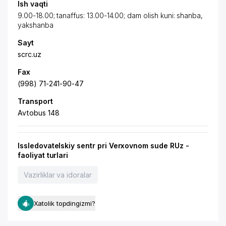
Ish vaqti
9.00-18.00; tanaffus: 13.00-14.00; dam olish kuni: shanba,
yakshanba
Sayt
scrc.uz
Fax
(998) 71-241-90-47
Transport
Avtobus 148
Issledovatelskiy sentr pri Verxovnom sude RUz -
faoliyat turlari
Vazirliklar va idoralar
Xatolik topdingizmi?