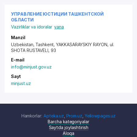
УПРАВЛЕНИЕ ЮСТИЦИИ ТАШКЕНТСКОЙ
ОБЛАСТИ
Vazirliklar va idoralar
yana
Manzil
Uzbekistan, Tashkent,
YAKKASARAYSKIY RAYON
, ul.
SHOTA RUSTAVELI, 93
E-mail
info@minjust.gov.uz
Sayt
minjust.uz
Hamkorlar:
Apteka.uz
,
Prom.uz
,
Yellowpages.uz
Barcha kategoriyalar
Saytda joylashtirish
Aloqa