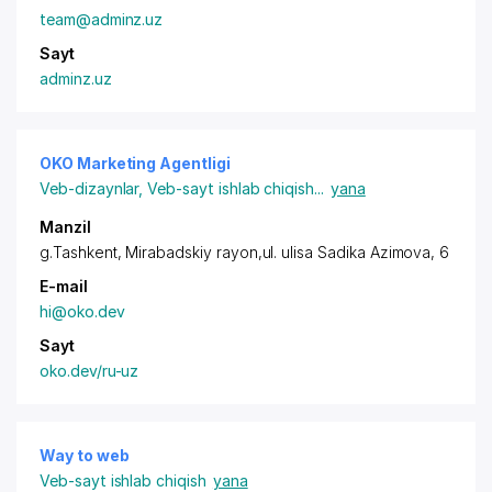
team@adminz.uz
Sayt
adminz.uz
OKO Marketing Agentligi
Veb-dizaynlar
,
Veb-sayt ishlab chiqish
...
yana
Manzil
g.Tashkent,
Mirabadskiy rayon
,ul. ulisa Sadika Azimova, 6
E-mail
hi@oko.dev
Sayt
oko.dev/ru-uz
Way to web
Veb-sayt ishlab chiqish
yana