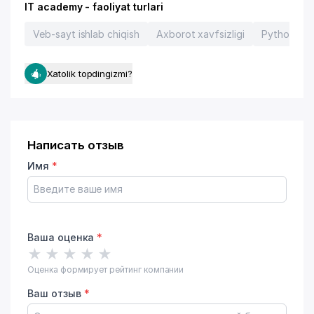
IT academy - faoliyat turlari
Veb-sayt ishlab chiqish
Axborot xavfsizligi
Python
Xatolik topdingizmi?
Написать отзыв
Имя
*
Ваша оценка
*
★
★
★
★
★
Оценка формирует рейтинг компании
Ваш отзыв
*