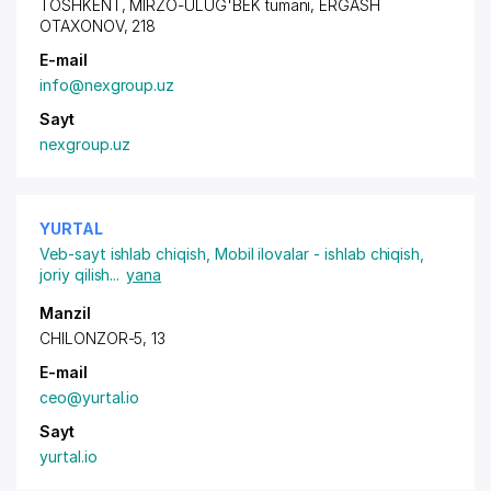
TOSHKENT, MIRZO-ULUG'BEK tumani, ERGASH
OTAXONOV, 218
E-mail
info@nexgroup.uz
Sayt
nexgroup.uz
YURTAL
Veb-sayt ishlab chiqish
,
Mobil ilovalar - ishlab chiqish,
joriy qilish
...
yana
Manzil
CHILONZOR-5, 13
E-mail
ceo@yurtal.io
Sayt
yurtal.io