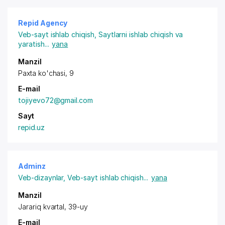
Repid Agency
Veb-sayt ishlab chiqish
,
Saytlarni ishlab chiqish va
yaratish
...
yana
Manzil
Paxta ko'chasi, 9
E-mail
tojiyevo72@gmail.com
Sayt
repid.uz
Adminz
Veb-dizaynlar
,
Veb-sayt ishlab chiqish
...
yana
Manzil
Jarariq kvartal, 39-uy
E-mail