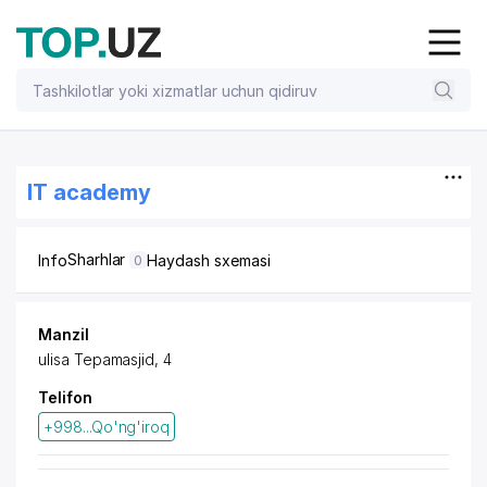
IT academy
Sharhlar
Info
Haydash sxemasi
0
Manzil
ulisa Tepamasjid, 4
Telifon
+998...Qo'ng'iroq