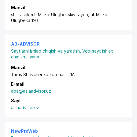
Manzil
sh. Tashkent,
Mirzo-Ulugbekskiy rayon
, ul. Mirzo
Ulugbeka 126
AB-ADVISOR
Saytlarni ishlab chiqish va yaratish
,
Veb-sayt ishlab
chiqish
...
yana
Manzil
Taras Shevchenko ko'chasi, 11A
E-mail
aba@asiaadvisor.uz
Sayt
asiaadvisor.uz
NewProWeb