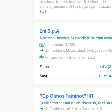
tozalash, freon tekshiruvi, filtr almashtiris
Bizning jamoamiz S1 tajribaga ega mutaxassi
xavfsiz materiallardan foydalanadi. Biz mehm
ещё
uchun individual xizmat rejalarini taklif qila
texnik xizmatga chaqirish, profilaktik ko‘zda
Eni S.p.A.
Avtomobil moylari
,
Muhandislik tizimlari uch
Biznes sentr OASIS
sh. Tashkent Mirzo-Ulugbekskiy rayon
,Ma
xaritada yo'nalishlarni ko'rsatish
E-mail
info@t
Sayt
tatwir.u
"Cp Olmos Taminot"ЧП
Qurilish materiallari ishlab chiqarish
,
Qurilish 
sh. Tashkent
,
ul. Katta Darxon
, d. 12