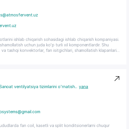
s@atmosfervent.uz
rvent.uz
arini ishlab chiqarish sohasidagi ishlab chiqarish kompaniyasi.
shamollatish uchun juda ko'p turli xil komponentlardir. Shu
va tashqi konvektorlar, fan isitgichlari, shamollatish klapanlari,
, havo taqsimlash panjaralari va diffuzerlar (shamollatish
an texnik xususiyatlarga aniq muvofiqlik va kafolatdir.
rining sifati va natijalaridan mamnun bo'lishingizni
Sanoat ventilyatsiya tizimlarini o'rnatish
...
yana
rosystems@gmail.com
dlarda fan coil, kasetli va split konditsionerlarni chuqur