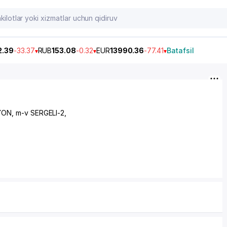
2.39
-33.37
RUB
153.08
-0.32
EUR
13990.36
-77.41
Batafsil
YON
,
m-v SERGELI-2
,