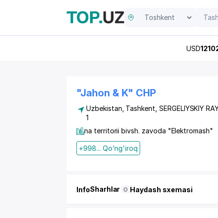
USD
1210
"Jahon & K" CHP
Uzbekistan,
Tashkent
,
SERGELIYSKIY RA
1
na territorii bivsh. zavoda "Elektromash"
+998... Qo'ng'iroq
Sharhlar
Info
Haydash sxemasi
0