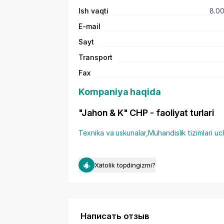
Ish vaqti
8.00
E-mail
Sayt
Transport
Fax
Kompaniya haqida
"Jahon & K" CHP - faoliyat turlari
Texnika va uskunalar
,
Muhandislik tizimlari u
Xatolik topdingizmi?
Написать отзыв