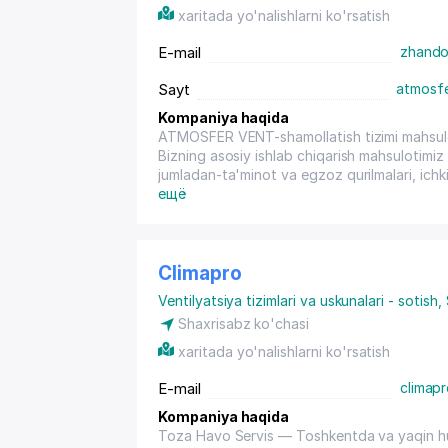
xaritada yo'nalishlarni ko'rsatish
E-mail
zhando
Sayt
atmosfe
Kompaniya haqida
ATMOSFER VENT-shamollatish tizimi mahsulotl
Bizning asosiy ishlab chiqarish mahsulotimiz 
jumladan-ta'minot va egzoz qurilmalari, ichki 
yong'in klapanlari, tutun chiqarish klapanlari
ещё
panjaralari) va boshqalar.
Bizning maqsadimiz yuqori sifat, e'lon qiling
Bizning vazifamiz ATMOSFER VENT mahsulotla
ta'minlashdir!
Climapro
Ventilyatsiya tizimlari va uskunalari - sotish
,
Shaxrisabz ko'chasi
xaritada yo'nalishlarni ko'rsatish
E-mail
climap
Kompaniya haqida
Toza Havo Servis — Toshkentda va yaqin hudu