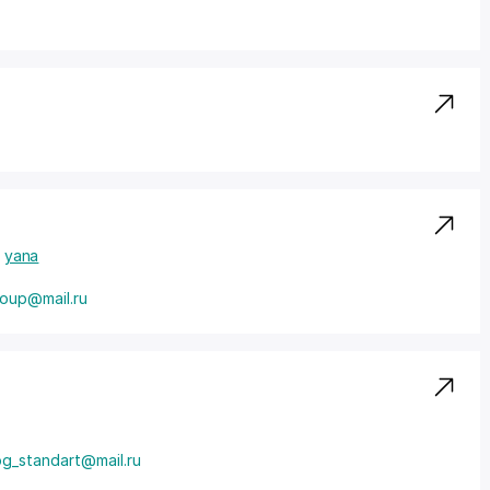
yana
oup@mail.ru
og_standart@mail.ru