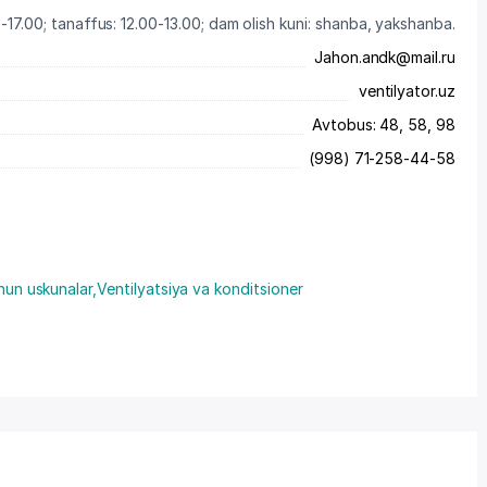
-17.00; tanaffus: 12.00-13.00; dam olish kuni: shanba, yakshanba.
Jahon.andk@mail.ru
ventilyator.uz
Avtobus: 48, 58, 98
(998) 71-258-44-58
chun uskunalar
,
Ventilyatsiya va konditsioner