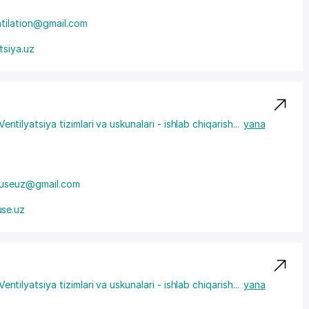
tilation@gmail.com
tsiya.uz
Ventilyatsiya tizimlari va uskunalari - ishlab chiqarish
...
yana
useuz@gmail.com
se.uz
Ventilyatsiya tizimlari va uskunalari - ishlab chiqarish
...
yana