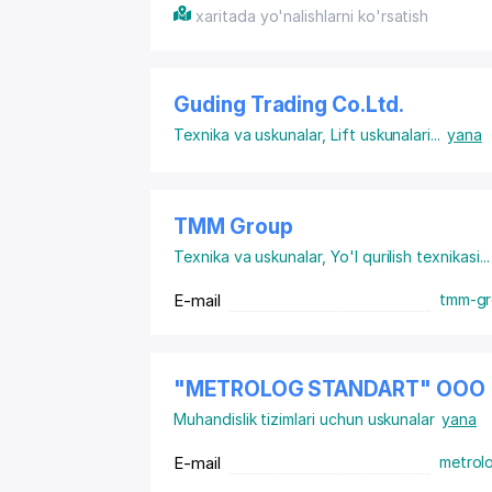
xaritada yo'nalishlarni ko'rsatish
Guding Trading Co.Ltd.
Texnika va uskunalar
,
Lift uskunalari
...
yana
TMM Group
Texnika va uskunalar
,
Yo'l qurilish texnikasi
...
E-mail
tmm-gr
"METROLOG STANDART" ООО
Muhandislik tizimlari uchun uskunalar
yana
E-mail
metrol