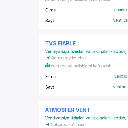
E-mail
namven
Sayt
ventilya
TVS FIABLE
Ventilyatsiya tizimlari va uskunalari - sotish
,
Qorasaroy ko'chasi
xaritada yo'nalishlarni ko'rsatish
E-mail
ventho
Sayt
venthou
ATMOSFER VENT
Ventilyatsiya tizimlari va uskunalari - sotish
,
Gulsaroy ko'chasi