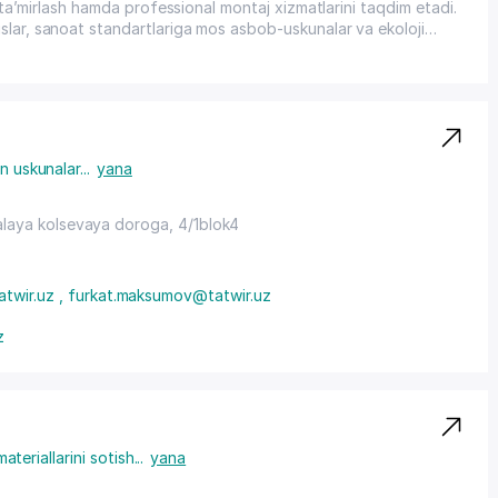
h, ta’mirlash hamda professional montaj xizmatlarini taqdim etadi.
slar, sanoat standartlariga mos asbob-uskunalar va ekoloji
onxonalar, ofis markazlari, restoranlar va xususiy uy-joylar
miz — xizmatlar tez, samarali va kafolat bilan. Mijozlarimiz uchun
n kechirish va tezkor xizmat ko‘rsatish imkoniyati mavjud.
un uskunalar
...
yana
laya kolsevaya doroga, 4/1blok4
atwir.uz , furkat.maksumov@tatwir.uz
z
materiallarini sotish
...
yana