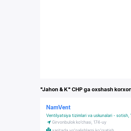
"Jahon & K" CHP ga oxshash korxo
NamVent
Ventilyatsiya tizimlari va uskunalari - sotish
,
Girvonbulok ko‘chasi, 174-uy
xaritada yo'nalishlarni ko'rsatish