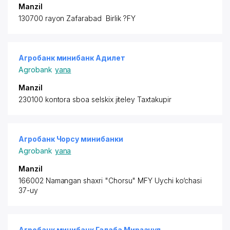
Manzil
130700 rayon
Zafarabad Birlik ?FY
Агробанк минибанк Адилет
Agrobank
yana
Manzil
230100 kontora sboa selskix jiteley Taxtakupir
Агробанк Чорсу минибанки
Agrobank
yana
Manzil
166002 Namangan shaxri "Chorsu" MFY Uychi ko‘chasi
37-uy
Агробанк минибанк Галаба Мирзачул