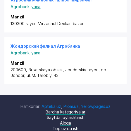
Agrobank
yana
Manzil
130300 rayon
Mirzachul Dexkan bazar
Жондорский филиал Агробанка
Agrobank
yana
Manzil
200600, Buxarskaya oblast,
Jondorskiy rayon
, gp
Jondor, ul. M. Tarobiy, 43
Hamkorlar:
Apteka.uz
,
Prom.uz
,
Yellowpages.uz
Barcha kategoriyalar
Saytda joylashtirish
Aloqa
Top.uz da ish