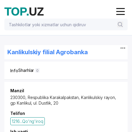
Kanlikulskiy filial Agrobanka
Sharhlar
Info
0
Manzil
230300, Respublika Karakalpakstan,
Kanlikulskiy rayon
,
gp Kanlikul, ul. Dustlik, 20
Telifon
1216...Qo'ng'iroq
Ish vaqti