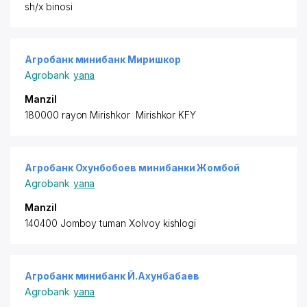
sh/x binosi
Агробанк минибанк Миришкор
Agrobank
yana
Manzil
180000 rayon
Mirishkor Mirishkor KFY
Агробанк Охунбобоев минибанки Жомбой
Agrobank
yana
Manzil
140400 Jomboy tuman Xolvoy kishlogi
Агробанк минибанк Й.Ахунбабаев
Agrobank
yana