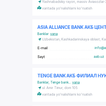
Yashnabadskiy rayon
, massiv Aviasozlar-
xaritada yo'nalishlarni ko'rsatish
ASIA ALLIANCE BANK АКБ Ц
Banklar
yana
Uzbekistan, Kashkadarinskaya oblast, Ka
E-mail
info@a
Sayt
aab.uz
TENGE BANK АКБ ФИЛИАЛ НУ
Banklar
,
Tenge bank
...
yana
ul. Amir Timur, dom 105
xaritada yo'nalishlarni ko'rsatish