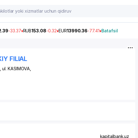
2.39
-33.37
RUB
153.08
-0.32
EUR
13990.36
-77.41
Batafsil
Y FILIAL
a,
ul. KASIMOVA
,
kapitalbank.uz