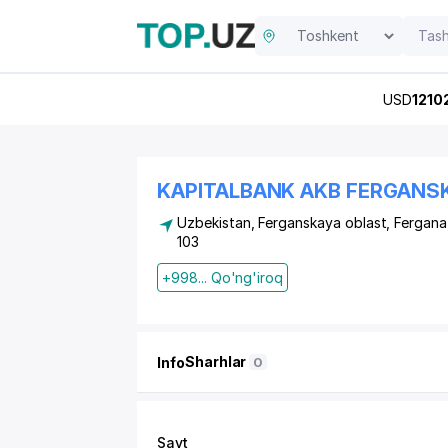
USD
1210
KAPITALBANK AKB FERGANSKI
Uzbekistan, Ferganskaya oblast, Fergan
103
+998... Qo'ng'iroq
Sharhlar
Info
0
Sayt