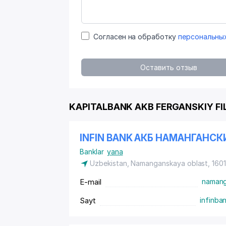
Согласен на обработку
персональны
Оставить отзыв
KAPITALBANK AKB FERGANSKIY FILI
INFIN BANK АКБ НАМАНГАНС
Banklar
yana
Uzbekistan, Namanganskaya oblast, 16
E-mail
namang
Sayt
infinba