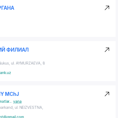
РГАНА
ИЙ ФИЛИАЛ
 Nukus,
ul. AYMURZAEVA
, 8
bank.uz
IY MChJ
matlar
...
yana
markand,
ul. NEIZVESTNA
,
aqt@gmail.com