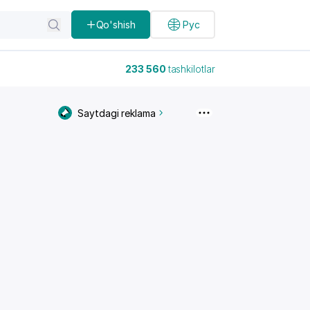
Qo'shish
Рус
233 560
tashkilotlar
Saytdagi reklama