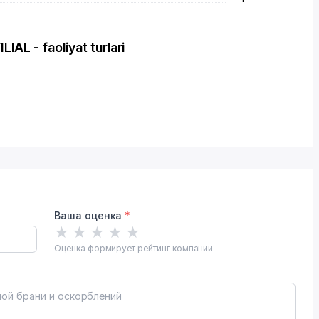
L - faoliyat turlari
Ваша оценка
*
★
★
★
★
★
Оценка формирует рейтинг компании