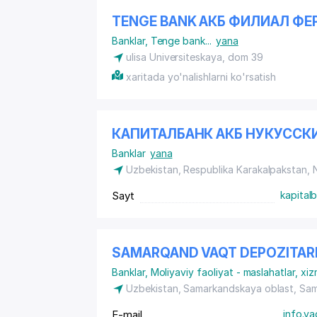
TENGE BANK АКБ ФИЛИАЛ ФЕ
Banklar
,
Tenge bank
...
yana
ulisa Universiteskaya, dom 39
xaritada yo'nalishlarni ko'rsatish
КАПИТАЛБАНК АКБ НУКУССК
Banklar
yana
Uzbekistan, Respublika Karakalpakstan,
Sayt
kapital
SAMARQAND VAQT DEPOZITAR
Banklar
,
Moliyaviy faoliyat - maslahatlar, xiz
Uzbekistan, Samarkandskaya oblast, Sa
E-mail
info.v