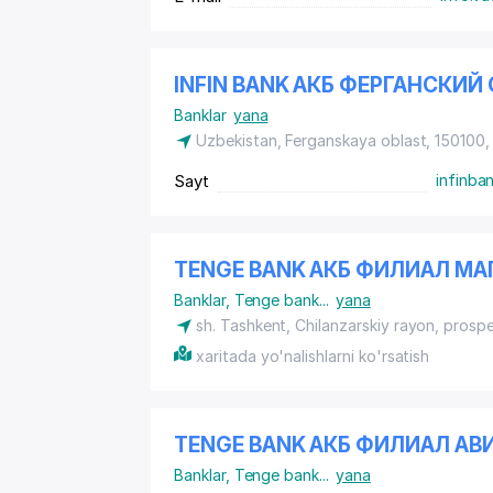
INFIN BANK АКБ ФЕРГАНСКИ
Banklar
yana
Uzbekistan, Ferganskaya oblast, 150100,
Sayt
infinba
TENGE BANK АКБ ФИЛИАЛ М
Banklar
,
Tenge bank
...
yana
sh. Tashkent,
Chilanzarskiy rayon
, prosp
xaritada yo'nalishlarni ko'rsatish
TENGE BANK АКБ ФИЛИАЛ АВ
Banklar
,
Tenge bank
...
yana