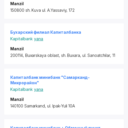
Manzil
150800 sh. Kuva ul. A.Yassaviy, 172
Бухарский филиал Капиталбанка
Kapitalbank
yana
Manzil
200114, Buxarskaya oblast, sh. Buxara, ul. Sanoatchilar, 11
Капиталбанк минибанк "Самарканд-
Микрорайон"
Kapitalbank
yana
Manzil
140100 Samarkand, ul. Ipak-Yuli 10A
Капиталбанк минибанк + Обменный пункт