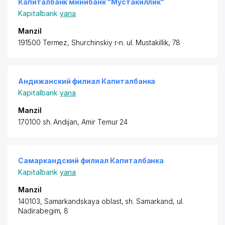
Капиталбанк минибанк "Мустакиллик"
Kapitalbank
yana
Manzil
191500 Termez,
Shurchinskiy r-n.
ul. Mustakillik, 78
Андижанский филиал Капиталбанка
Kapitalbank
yana
Manzil
170100 sh. Andijan, Amir Temur 24
Самаркандский филиал Капиталбанка
Kapitalbank
yana
Manzil
140103, Samarkandskaya oblast, sh. Samarkand, ul.
Nadirabegim, 8