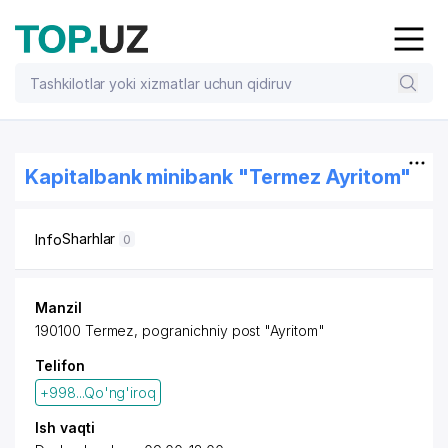
Kapitalbank minibank "Termez Ayritom"
Sharhlar
Info
0
Manzil
190100 Termez, pogranichniy post "Ayritom"
Telifon
+998...Qo'ng'iroq
Ish vaqti