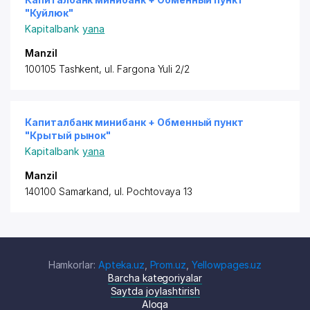
"Куйлюк"
Kapitalbank
yana
Manzil
100105 Tashkent, ul. Fargona Yuli 2/2
Капиталбанк минибанк + Обменный пункт
"Крытый рынок"
Kapitalbank
yana
Manzil
140100 Samarkand, ul. Pochtovaya 13
Hamkorlar:
Apteka.uz
,
Prom.uz
,
Yellowpages.uz
Barcha kategoriyalar
Saytda joylashtirish
Aloqa