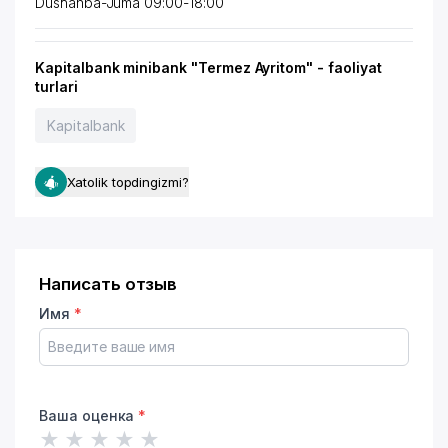
Dushanba-Juma 09:00-18:00
Kapitalbank minibank "Termez Ayritom" - faoliyat
turlari
Kapitalbank
Xatolik topdingizmi?
Написать отзыв
Имя
*
Ваша оценка
*
★
★
★
★
★