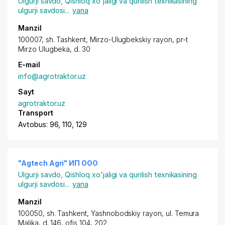
Ulgurji savdo
,
Qishloq xo'jaligi va qurilish texnikasining
ulgurji savdosi
...
yana
Manzil
100007,
sh. Tashkent
,
Mirzo-Ulugbekskiy rayon
,
pr-t
Mirzo Ulugbeka
, d. 30
E-mail
info@agrotraktor.uz
Sayt
agrotraktor.uz
Transport
Avtobus: 96, 110, 129
"Agtech Agri" ИП ООО
Ulgurji savdo
,
Qishloq xo'jaligi va qurilish texnikasining
ulgurji savdosi
...
yana
Manzil
100050,
sh. Tashkent
,
Yashnobodskiy rayon
,
ul. Temura
Malika
, d. 146, ofis 104, 202