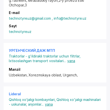
g.Tashkent,
Mirabadskiy rayon
,2-y proezd Eski
Otchopar,3
E-mail
technotyre.uz@gmail.com , info@technotyre.uz
Sayt
technotyre.uz
УРГЕНЧЕСКИЙ ДАЖ МТП
Traktorlar - g'ildirakli traktorlar uchun filtrlar
,
Ixtisoslashgan transport vositalari
...
yana
Manzil
Uzbekistan, Xorezmskaya oblast, Urgench,
Lideral
Qishloq xo'jaligi kombaynlari
,
Qishloq xo'jaligi mashinalari
- uskunalar, anjomlar
...
yana