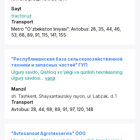
Sayt
tractor.uz
Transport
Metro "O'zbekiston liniyasi"; Avtobus: 28, 35, 44, 46,
53, 68, 89, 91, 115, 141, 155
"Республиканская база сельскохозяйственной
техники и запасных частей" ГУП
Ulgurji savdo
,
Qishloq xo'jaligi va qurilish texnikasining
ulgurji savdosi
...
yana
Manzil
sh. Tashkent
,
Shayxantaurskiy rayon
,
ul. Labzak
, d. 1
Transport
Avtobus: 28, 44, 68, 89, 91, 97, 120, 148
"Avtosanoat Agrotexservis" ООО