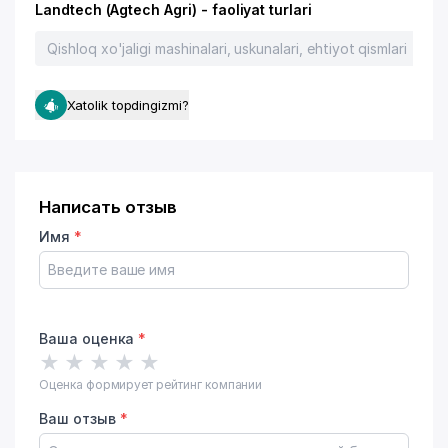
Landtech (Agtech Agri) - faoliyat turlari
Qishloq xo'jaligi mashinalari, uskunalari, ehtiyot qismlari
Su
Xatolik topdingizmi?
Написать отзыв
Имя
*
Ваша оценка
*
★
★
★
★
★
Оценка формирует рейтинг компании
Ваш отзыв
*