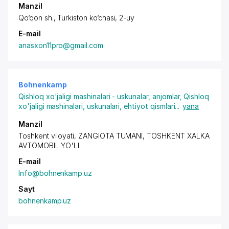
Manzil
Qo‘qon sh., Turkiston ko‘chasi, 2-uy
E-mail
anasxon11pro@gmail.com
Bohnenkamp
Qishloq xo'jaligi mashinalari - uskunalar, anjomlar
,
Qishloq
xo'jaligi mashinalari, uskunalari, ehtiyot qismlari
...
yana
Manzil
Toshkent viloyati, ZANGIOTA TUMANI, TOSHKENT XALKA
AVTOMOBIL YO'LI
E-mail
Info@bohnenkamp.uz
Sayt
bohnenkamp.uz