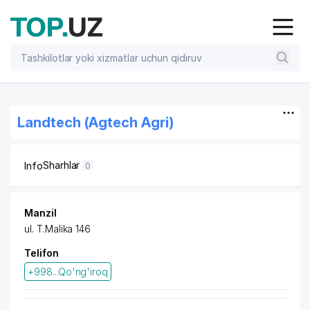
Landtech (Agtech Agri)
Sharhlar
Info
0
Manzil
ul. T.Malika 146
Telifon
+998...Qo'ng'iroq