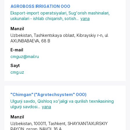
AGROBOSS IRRIGATION ООО
Eksport-import operatsiyalari
,
Sug'orish mashinalari,
uskunalari - ishlab chiqarish, sotish
...
yana
Manzil
Uzbekistan, Tashkentskaya oblast,
Kibrayskiy r-n
,
ul.
AXUNBABAEVA
, 68 B
E-mail
cmguz@mail.ru
Sayt
cmg.uz
"Chimgan" ("Agrotechsystem" ООО)
Ulgurji savdo
,
Qishloq xo'jaligi va qurilish texnikasining
ulgurji savdosi
...
yana
Manzil
Uzbekistan, 100011,
Tashkent
,
SHAYXANTAXURSKIY
RAYON
,
prosp. NAVOI
, 16 A