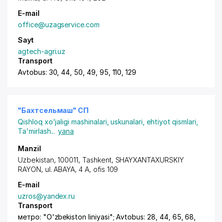
E-mail
office@uzagservice.com
Sayt
agtech-agri.uz
Transport
Avtobus: 30, 44, 50, 49, 95, 110, 129
"Бахтсельмаш" СП
Qishloq xo'jaligi mashinalari, uskunalari, ehtiyot qismlari
,
Ta'mirlash
...
yana
Manzil
Uzbekistan, 100011,
Tashkent
,
SHAYXANTAXURSKIY
RAYON
, ul. ABAYA, 4 A, ofis 109
E-mail
uzros@yandex.ru
Transport
метро: "O'zbekiston liniyasi"; Avtobus: 28, 44, 65, 68,