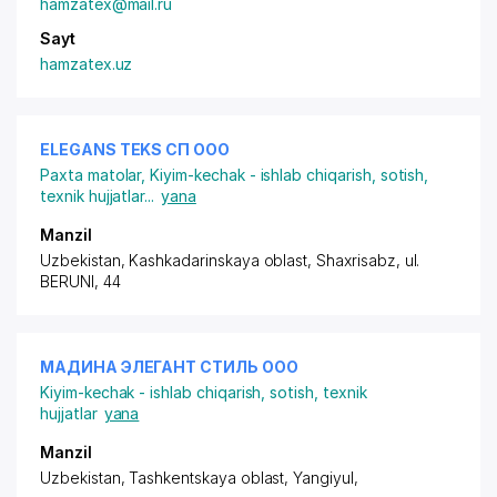
hamzatex@mail.ru
Sayt
hamzatex.uz
ELEGANS TEKS СП ООО
Paxta matolar
,
Kiyim-kechak - ishlab chiqarish, sotish,
texnik hujjatlar
...
yana
Manzil
Uzbekistan, Kashkadarinskaya oblast, Shaxrisabz,
ul.
BERUNI
, 44
МАДИНА ЭЛЕГАНТ СТИЛЬ ООО
Kiyim-kechak - ishlab chiqarish, sotish, texnik
hujjatlar
yana
Manzil
Uzbekistan, Tashkentskaya oblast, Yangiyul,