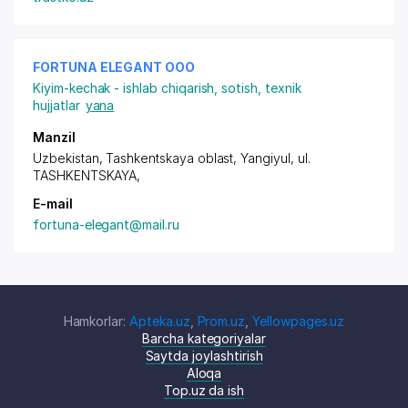
FORTUNA ELEGANT ООО
Kiyim-kechak - ishlab chiqarish, sotish, texnik
hujjatlar
yana
Manzil
Uzbekistan, Tashkentskaya oblast, Yangiyul,
ul.
TASHKENTSKAYA
,
E-mail
fortuna-elegant@mail.ru
Hamkorlar:
Apteka.uz
,
Prom.uz
,
Yellowpages.uz
Barcha kategoriyalar
Saytda joylashtirish
Aloqa
Top.uz da ish