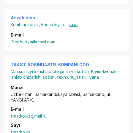
Asxab tech
Kombinezonlar
,
Forma kiyim
...
yana
E-mail
Printhadya@gmail.com
TRAST-ROSINDASTR-KOMPANI ООО
Maxsus kiyim - ishlab chiqarish va sotish
,
Kiyim-kechak -
ishlab chiqarish, sotish, texnik hujjatlar
...
yana
Manzil
Uzbekistan, Samarkandskaya oblast, Samarkand,
ul.
YANGI ARIK
,
E-mail
trastko.uz@mail.ru
Sayt
trastko.uz