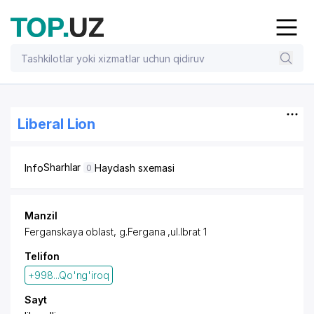
Liberal Lion
Sharhlar
Info
Haydash sxemasi
0
Manzil
Ferganskaya oblast, g.Fergana ,ul.Ibrat 1
Telifon
+998...Qo'ng'iroq
Sayt