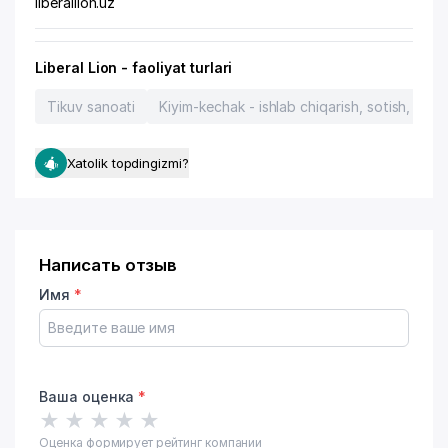
liberallion.uz
Liberal Lion - faoliyat turlari
Tikuv sanoati
Kiyim-kechak - ishlab chiqarish, sotish, texni
Xatolik topdingizmi?
Написать отзыв
Имя
*
Ваша оценка
*
★
★
★
★
★
Оценка формирует рейтинг компании