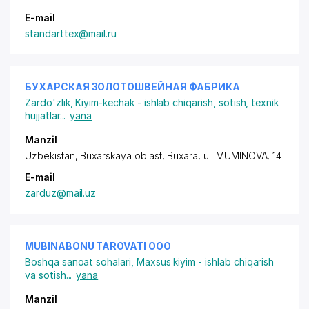
E-mail
standarttex@mail.ru
БУХАРСКАЯ ЗОЛОТОШВЕЙНАЯ ФАБРИКА
Zardo'zlik
,
Kiyim-kechak - ishlab chiqarish, sotish, texnik
hujjatlar
...
yana
Manzil
Uzbekistan, Buxarskaya oblast, Buxara,
ul. MUMINOVA
, 14
E-mail
zarduz@mail.uz
MUBINABONU TAROVATI ООО
Boshqa sanoat sohalari
,
Maxsus kiyim - ishlab chiqarish
va sotish
...
yana
Manzil