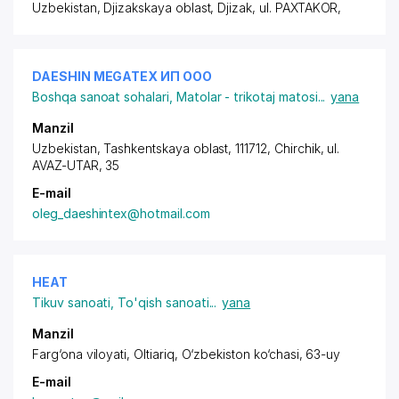
Uzbekistan, Djizakskaya oblast, Djizak,
ul. PAXTAKOR
,
DAESHIN MEGATEX ИП ООО
Boshqa sanoat sohalari
,
Matolar - trikotaj matosi
...
yana
Manzil
Uzbekistan, Tashkentskaya oblast, 111712, Chirchik,
ul.
AVAZ-UTAR
, 35
E-mail
oleg_daeshintex@hotmail.com
HEAT
Tikuv sanoati
,
To'qish sanoati
...
yana
Manzil
Farg‘ona viloyati, Oltiariq, O‘zbekiston ko‘chasi, 63-uy
E-mail