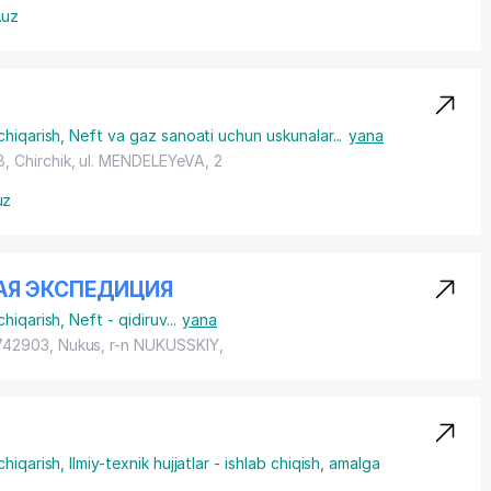
.uz
chiqarish
,
Neft va gaz sanoati uchun uskunalar
...
yana
, Chirchik,
ul. MENDELEYeVA
, 2
uz
АЯ ЭКСПЕДИЦИЯ
chiqarish
,
Neft - qidiruv
...
yana
 742903, Nukus,
r-n NUKUSSKIY
,
chiqarish
,
Ilmiy-texnik hujjatlar - ishlab chiqish, amalga