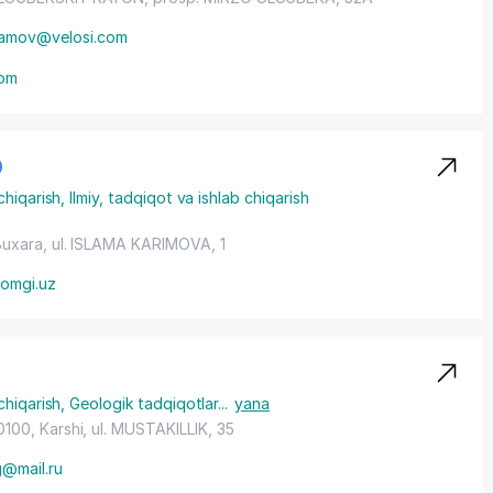
ramov@velosi.com
com
О
chiqarish
,
Ilmiy, tadqiqot va ishlab chiqarish
Buxara,
ul. ISLAMA KARIMOVA
, 1
omgi.uz
chiqarish
,
Geologik tadqiqotlar
...
yana
0100, Karshi,
ul. MUSTAKILLIK
, 35
@mail.ru