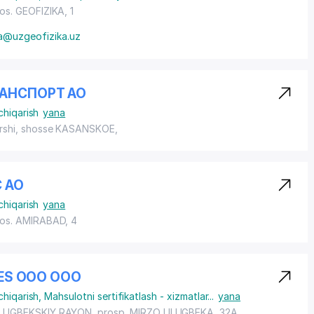
os. GEOFIZIKA
, 1
a@uzgeofizika.uz
АНСПОРТ АО
chiqarish
yana
rshi,
shosse KASANSKOE
,
 АО
chiqarish
yana
os. AMIRABAD
, 4
CES ООО ООО
chiqarish
,
Mahsulotni sertifikatlash - xizmatlar
...
yana
LUGBEKSKIY RAYON
,
prosp. MIRZO ULUGBEKA
, 32A