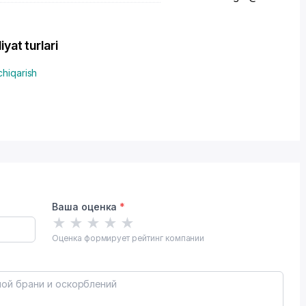
t turlari
chiqarish
Ваша оценка
*
★
★
★
★
★
Оценка формирует рейтинг компании