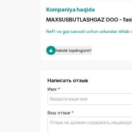
Kompaniya haqida
MAXSUSBUTLASHGAZ OOO - faoliya
Neft va gaz sanoati uchun uskunalar ishlab 
Xatolik topdingizmi?
Написать отзыв
Имя
*
Ваш отзыв
*