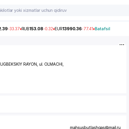
2.39
-33.37
RUB
153.08
-0.32
EUR
13990.36
-77.41
Batafsil
LUGBEKSKIY RAYON
, ul. OLMACHI,
mahsusbutlashgas@mail.ru