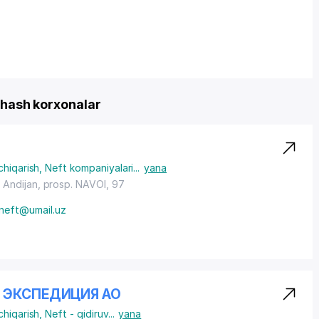
ash korxonalar
chiqarish
,
Neft kompaniyalari
...
yana
 Andijan,
prosp. NAVOI
, 97
nneft@umail.uz
 ЭКСПЕДИЦИЯ АО
chiqarish
,
Neft - qidiruv
...
yana