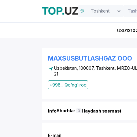
USD
1210
MAXSUSBUTLASHGAZ OOO
Uzbekistan, 100007, Tashkent,
MIRZO-U
21
+998... Qo'ng'iroq
Sharhlar
Info
Haydash sxemasi
0
E-mail