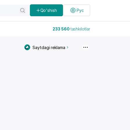
Qo'shish
Рус
233 560
tashkilotlar
Saytdagi reklama