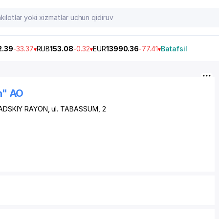
2.39
-33.37
RUB
153.08
-0.32
EUR
13990.36
-77.41
Batafsil
h" AO
ADSKIY RAYON
, ul. TABASSUM, 2