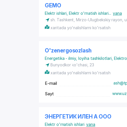
GEMO
Elektr ishlari
,
Elektr o'rnatish ishlari
...
yana
sh. Tashkent,
Mirzo-Ulugbekskiy rayon
, 
xaritada yo'nalishlarni ko'rsatish
O'zenergosozlash
Energetika - ilmiy, loyiha tashkilotlari
,
Elektr
Bunyodkor ko'chasi, 23
xaritada yo'nalishlarni ko'rsatish
E-mail
ash@tp
Sayt
www.uz
ЭНЕРГЕТИК ИЛЕН А ООО
Elektr o'rnatish ishlari
yana