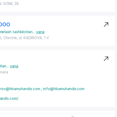
ul. SOMI
, 36
 ООО
mirlash tashkilotlari
...
yana
, Chirchik,
ul. KADIROVA
, 1 V
lari
...
yana
anata
nov@hbamuhandis.com , info@hbamuhandis.com
andis.com/