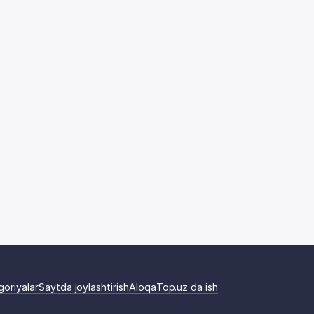
goriyalar
Saytda joylashtirish
Aloqa
Top.uz da ish