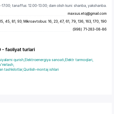
-17.00; tanaffus: 12.00-13.00; dam olish kuni: shanba, yakshanba.
maxsus.etq@gmail.com
5, 45, 81, 93; Mikroavtobus: 16, 23, 47, 61, 79, 136, 163, 170, 190
(998) 71-283-08-86
 faoliyat turlari
siyalarni qurish
,
Elektroenergiya sanoati
,
Elektr tarmoqlari
,
a'mirlash
,
an tashkilotlar
,
Qurilish-montaj ishlari