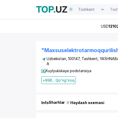
USD
1210
"Maxsuselektrotarmoqqurilis
Uzbekistan, 100147,
Tashkent
,
YASHNAB
A
Kuylyukskaya podstansiya
+998... Qo'ng'iroq
Sharhlar
Info
Haydash sxemasi
0