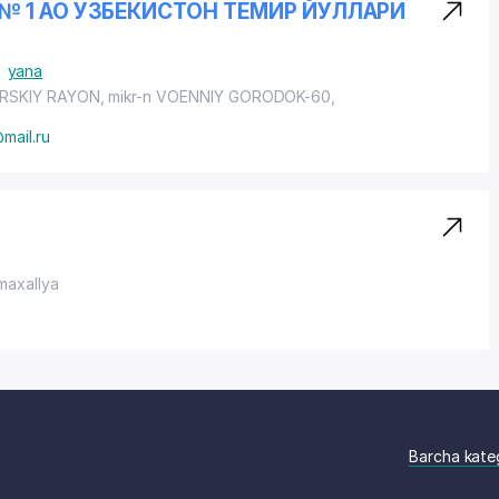
 1 АО УЗБЕКИСТОН ТЕМИР ЙУЛЛАРИ
.
yana
RSKIY RAYON
,
mikr-n VOENNIY GORODOK-60
,
mail.ru
maxallya
Barcha kate