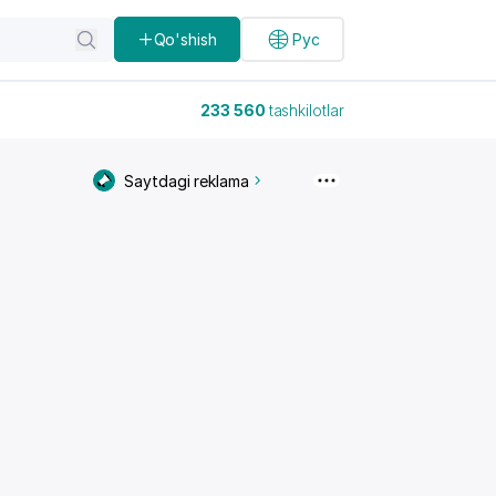
Qo'shish
Рус
233 560
tashkilotlar
Saytdagi reklama