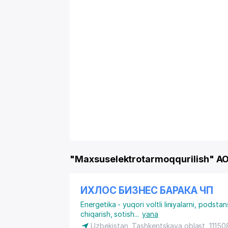
"Maxsuselektrotarmoqqurilish" AO
ИХЛОС БИЗНЕС БАРАКА ЧП
Energetika - yuqori voltli liniyalarni, podstan
chiqarish, sotish
...
yana
Uzbekistan, Tashkentskaya oblast, 1115