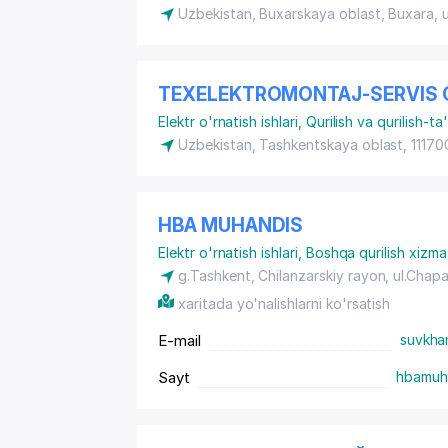
Uzbekistan, Buxarskaya oblast, Buxara,
TEXELEKTROMONTAJ-SERVIS
Elektr o'rnatish ishlari
,
Qurilish va qurilish-ta'
Uzbekistan, Tashkentskaya oblast, 111700
HBA MUHANDIS
Elektr o'rnatish ishlari
,
Boshqa qurilish xizmat
g.Tashkent,
Chilanzarskiy rayon
, ul.Chap
xaritada yo'nalishlarni ko'rsatish
E-mail
suvkha
Sayt
hbamuh