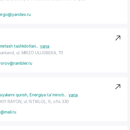
ergo@yandex.ru
mirlash tashkilotlari
...
yana
arkand, ul. MIRZO ULUGBEKA, 111
orov@rambler.ru
siyalarni qurish
,
Energiya ta'minoti
...
yana
KIY RAYON
, ul. ISTIKLOL, 6, ofis 330
4@mail.ru