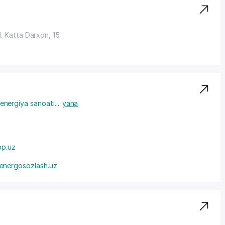
ul. Katta Darxon, 15
oenergiya sanoati
...
yana
p.uz
energosozlash.uz