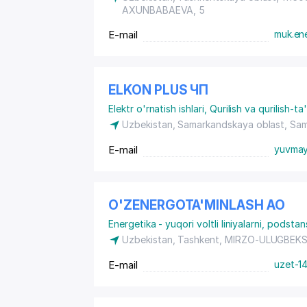
AXUNBABAEVA
, 5
E-mail
muk.en
ELKON PLUS ЧП
Elektr o'rnatish ishlari
,
Qurilish va qurilish-ta'
Uzbekistan, Samarkandskaya oblast, Sam
E-mail
yuvmay
O'ZENERGOTA'MINLASH АО
Energetika - yuqori voltli liniyalarni, podstan
Uzbekistan, Tashkent,
MIRZO-ULUGBEKS
E-mail
uzet-1