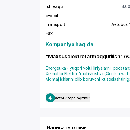
Ish vaqti
8.00
E-mail
Transport
Avtobus: 1
Fax
Kompaniya haqida
"Maxsuselektrotarmoqqurilish" AO -
Energetika - yuqori voltli liniyalarni, podstan
Xizmatlar
,
Elektr o'rnatish ishlari
,
Qurilish va t
Montaj ishlarini olib boruvchi ixtisoslashtirilg
Xatolik topdingizmi?
Написать отзыв