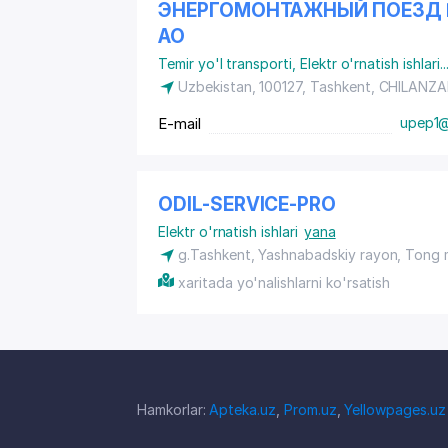
ЭНЕРГОМОНТАЖНЫЙ ПОЕЗД №
АО
Temir yo'l transporti
,
Elektr o'rnatish ishlari
..
Uzbekistan, 100127, Tashkent,
CHILANZA
E-mail
upep1@
ODIL-SERVICE-PRO
Elektr o'rnatish ishlari
yana
g.Tashkent,
Yashnabadskiy rayon
, Tong 
xaritada yo'nalishlarni ko'rsatish
Hamkorlar:
Apteka.uz
,
Prom.uz
,
Yellowpages.uz