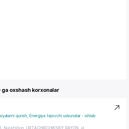
 ga oxshash korxonalar
siyalarni qurish
,
Energiya tejovchi uskunalar - ishlab
08, Nurafshon,
URTACHIRCHIKSKIY RAYON
,
ul.