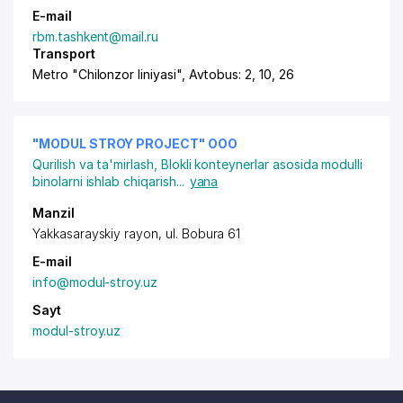
E-mail
rbm.tashkent@mail.ru
Transport
Metro "Chilonzor liniyasi", Avtobus: 2, 10, 26
"MODUL STROY PROJECT" OOO
Qurilish va ta'mirlash
,
Blokli konteynerlar asosida modulli
binolarni ishlab chiqarish
...
yana
Manzil
Yakkasarayskiy rayon
, ul. Bobura 61
E-mail
info@modul-stroy.uz
Sayt
modul-stroy.uz