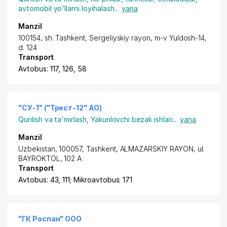
avtomobil yo'llarni loyihalash
...
yana
Manzil
100154, sh. Tashkent,
Sergeliyskiy rayon
,
m-v Yuldosh-14
,
d. 124
Transport
Avtobus: 117, 126, 58
"СУ-1" ("Трест-12" АО)
Qurilish va ta'mirlash
,
Yakunlovchi bezak ishlari
...
yana
Manzil
Uzbekistan, 100057,
Tashkent
,
ALMAZARSKIY RAYON
, ul.
BAYROKTOL, 102 A
Transport
Avtobus: 43, 111; Mikroavtobus: 171
"ГК Роспан" ООО