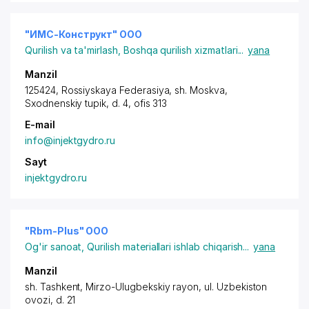
"ИМС-Конструкт" ООО
Qurilish va ta'mirlash
,
Boshqa qurilish xizmatlari
...
yana
Manzil
125424, Rossiyskaya Federasiya,
sh. Moskva
,
Sxodnenskiy tupik, d. 4, ofis 313
E-mail
info@injektgydro.ru
Sayt
injektgydro.ru
"Rbm-Plus" ООО
Og'ir sanoat
,
Qurilish materiallari ishlab chiqarish
...
yana
Manzil
sh. Tashkent
,
Mirzo-Ulugbekskiy rayon
,
ul. Uzbekiston
ovozi
, d. 21