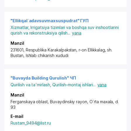
"Ellikqal`adavsuvmaxsuspudrat" ГУП
Xizmatlar
,
Irrigatsiya tizimlari va boshqa suv inshootlarini
qurish va rekonstruksiya qilish
...
yana
Manzil
231601, Respublika Karakalpakstan, r-on Ellikkalag,
sh.
Bustan
, Ishlab chikarish xududi
"Buvayda Building Qurulish" ЧП
Qurilish va ta'mirlash
,
Qurilish-montaj ishlari
...
yana
Manzil
Ferganskaya oblast,
Buvaydinskiy rayon
, O`rta maxala, d.
93
E-mail
Rustam_9494@list.ru