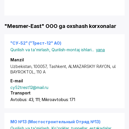
"Mesmer-East" OOO ga oxshash korxonalar
"СУ-52" ("Трест-12" АО)
Qurilish va ta'mirlash
,
Qurilish-montaj ishlari
...
yana
Manzil
Uzbekistan, 100057,
Tashkent
,
ALMAZARSKIY RAYON
, ul.
BAYROKTOL, 110 A
E-mail
cy52trest12@mail.ru
Transport
Avtobus: 43, 111; Mikroavtobus: 171
МО №13 (Мостостроительный Отряд №13)
Qurilish va ta'mirlash
,
Ko'priklar, tunnellar, estakadalar,