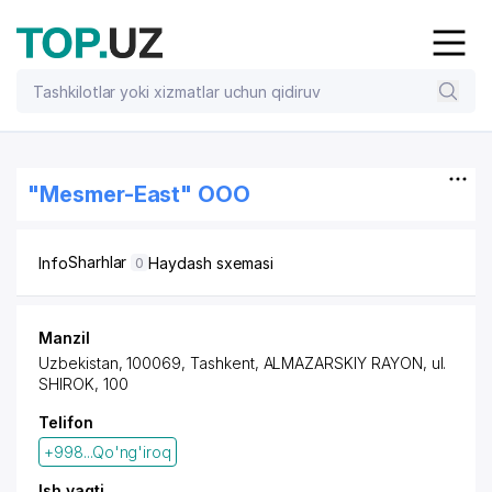
"Mesmer-East" OOO
Sharhlar
Info
Haydash sxemasi
0
Manzil
Uzbekistan, 100069,
Tashkent
,
ALMAZARSKIY RAYON
, ul.
SHIROK, 100
Telifon
+998...Qo'ng'iroq
Ish vaqti