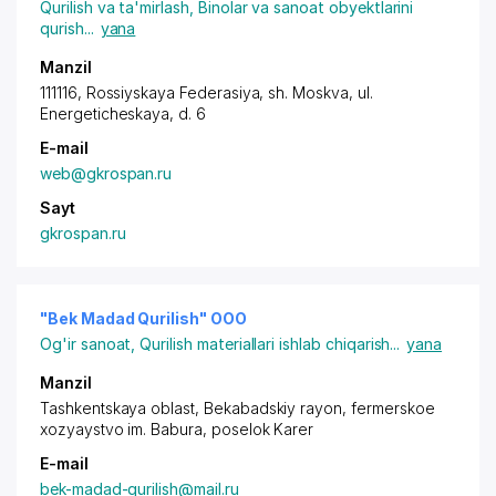
Qurilish va ta'mirlash
,
Binolar va sanoat obyektlarini
qurish
...
yana
Manzil
111116, Rossiyskaya Federasiya,
sh. Moskva
,
ul.
Energeticheskaya
, d. 6
E-mail
web@gkrospan.ru
Sayt
gkrospan.ru
"Bek Madad Qurilish" OOO
Og'ir sanoat
,
Qurilish materiallari ishlab chiqarish
...
yana
Manzil
Tashkentskaya oblast,
Bekabadskiy rayon
, fermerskoe
xozyaystvo im. Babura,
poselok
Karer
E-mail
bek-madad-qurilish@mail.ru