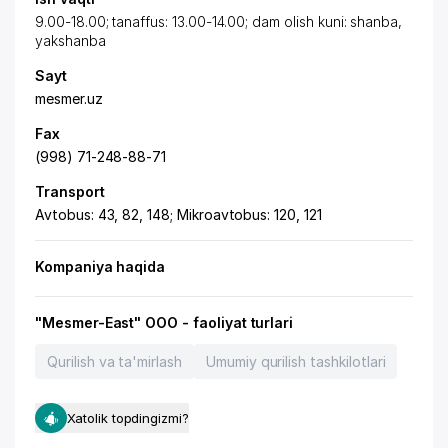
9.00-18.00; tanaffus: 13.00-14.00; dam olish kuni: shanba,
yakshanba
Sayt
mesmer.uz
Fax
(998) 71-248-88-71
Transport
Avtobus: 43, 82, 148; Mikroavtobus: 120, 121
Kompaniya haqida
"Mesmer-East" OOO - faoliyat turlari
Qurilish va ta'mirlash
Umumiy qurilish tashkilotlari
Xatolik topdingizmi?