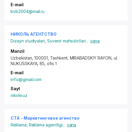
E-mail
bvb2004@mail.ru
НИКОЛЬ АГЕНТСТВО
Dizayn studiyalari
,
Suvenir mahsulotlari
...
yana
Manzil
Uzbekistan, 100001, Tashkent,
MIRABADSKIY RAYON
, ul.
NUKUSSKAYA, 85, ofis 1
E-mail
info@gmail.com
Sayt
nikole.uz
CTA - Маркетинговое агенство
Reklama
,
Reklama agentligi
...
yana