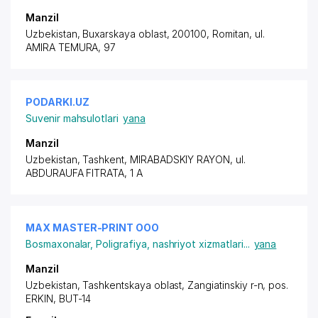
Manzil
Uzbekistan, Buxarskaya oblast, 200100, Romitan,
ul.
AMIRA TEMURA
, 97
PODARKI.UZ
Suvenir mahsulotlari
yana
Manzil
Uzbekistan, Tashkent,
MIRABADSKIY RAYON
, ul.
ABDURAUFA FITRATA, 1 A
MAX MASTER-PRINT ООО
Bosmaxonalar
,
Poligrafiya, nashriyot xizmatlari
...
yana
Manzil
Uzbekistan, Tashkentskaya oblast, Zangiatinskiy r-n,
pos.
ERKIN
, BUT-14