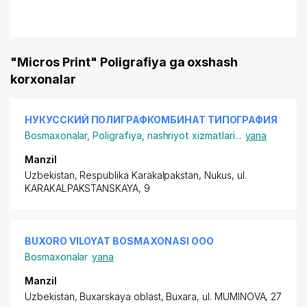
"Micros Print" Poligrafiya ga oxshash
korxonalar
НУКУССКИЙ ПОЛИГРАФКОМБИНАТ ТИПОГРАФИЯ
Bosmaxonalar
,
Poligrafiya, nashriyot xizmatlari
...
yana
Manzil
Uzbekistan, Respublika Karakalpakstan, Nukus,
ul.
KARAKALPAKSTANSKAYA
, 9
BUXORO VILOYAT BOSMAXONASI ООО
Bosmaxonalar
yana
Manzil
Uzbekistan, Buxarskaya oblast, Buxara,
ul. MUMINOVA
, 27