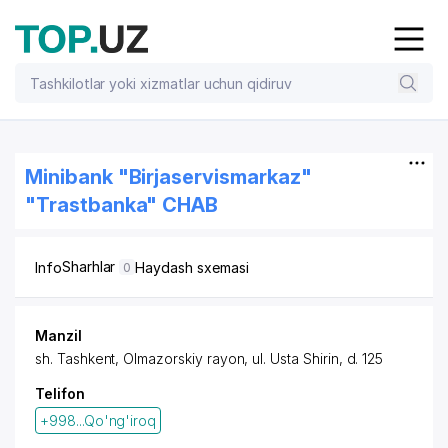
Minibank "Birjaservismarkaz"
"Trastbanka" CHAB
Sharhlar
Info
Haydash sxemasi
0
Manzil
sh. Tashkent,
Olmazorskiy rayon
,
ul. Usta Shirin
, d. 125
Telifon
+998...Qo'ng'iroq