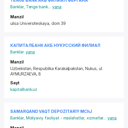
TENGE BANK АКБ ФИЛИАЛ ФЕРГАНА
Banklar
,
Tenge bank
...
yana
Manzil
ulisa Universiteskaya, dom 39
КАПИТАЛБАНК АКБ НУКУССКИЙ ФИЛИАЛ
Banklar
yana
Manzil
Uzbekistan, Respublika Karakalpakstan, Nukus,
ul.
AYMURZAEVA
, 8
Sayt
kapitalbank.uz
SAMARQAND VAQT DEPOZITARIY MChJ
Banklar
,
Moliyaviy faoliyat - maslahatlar, xizmatlar
...
yana
Manzil