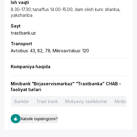
Ish vaqti
8.30-17.30; tanaffus 14.00-15.00; dam olish kuni: shanba,
yakshanba
Sayt
trastbank.uz
Transport
Avtobus: 43, 82, 78; Mikroavtobus: 120
Kompaniya haqida
Minibank "Birjaservismarkaz" "Trastbanka" CHAB -
faoliyat turlari
Banklar
Trast bank
Moliyaviy tashkilotlar
Minibankla
Xatolik topdingizmi?