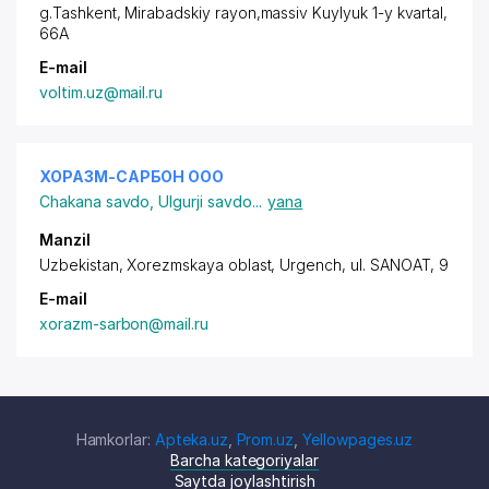
g.Tashkent,
Mirabadskiy rayon
,massiv Kuylyuk 1-y kvartal,
66A
E-mail
voltim.uz@mail.ru
ХОРАЗМ-САРБОН ООО
Chakana savdo
,
Ulgurji savdo
...
yana
Manzil
Uzbekistan, Xorezmskaya oblast, Urgench,
ul. SANOAT
, 9
E-mail
xorazm-sarbon@mail.ru
Hamkorlar:
Apteka.uz
,
Prom.uz
,
Yellowpages.uz
Barcha kategoriyalar
Saytda joylashtirish