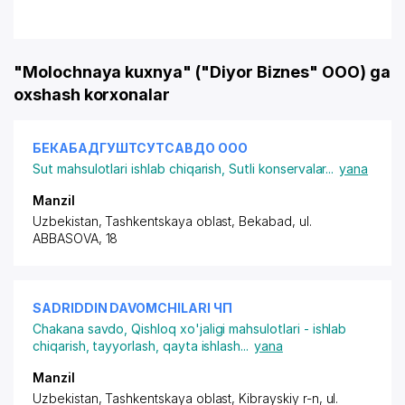
"Molochnaya kuxnya" ("Diyor Biznes" OOO) ga
oxshash korxonalar
БЕКАБАДГУШТСУТСАВДО ООО
Sut mahsulotlari ishlab chiqarish
,
Sutli konservalar
...
yana
Manzil
Uzbekistan, Tashkentskaya oblast, Bekabad,
ul.
ABBASOVA
, 18
SADRIDDIN DAVOMCHILARI ЧП
Chakana savdo
,
Qishloq xo'jaligi mahsulotlari - ishlab
chiqarish, tayyorlash, qayta ishlash
...
yana
Manzil
Uzbekistan, Tashkentskaya oblast, Kibrayskiy r-n,
ul.