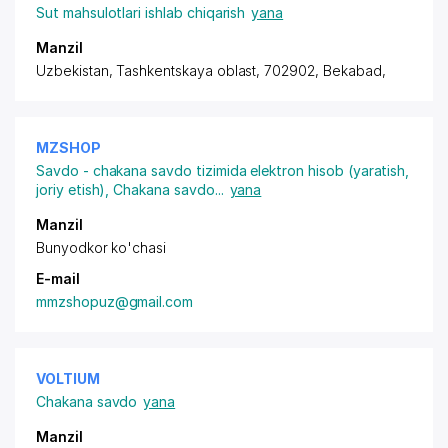
Sut mahsulotlari ishlab chiqarish
yana
Manzil
Uzbekistan, Tashkentskaya oblast, 702902, Bekabad,
MZSHOP
Savdo - chakana savdo tizimida elektron hisob (yaratish,
joriy etish)
,
Chakana savdo
...
yana
Manzil
Bunyodkor ko'chasi
E-mail
mmzshopuz@gmail.com
VOLTIUM
Chakana savdo
yana
Manzil