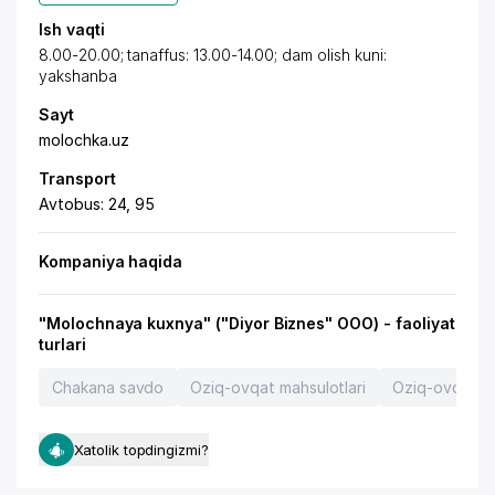
Ish vaqti
8.00-20.00; tanaffus: 13.00-14.00; dam olish kuni:
yakshanba
Sayt
molochka.uz
Transport
Avtobus: 24, 95
Kompaniya haqida
"Molochnaya kuxnya" ("Diyor Biznes" OOO) - faoliyat
turlari
Chakana savdo
Oziq-ovqat mahsulotlari
Oziq-ovqat s
Xatolik topdingizmi?