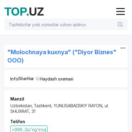
"Molochnaya kuxnya" ("Diyor Biznes"
OOO)
Sharhlar
Info
Haydash sxemasi
0
Manzil
Uzbekistan,
Tashkent
,
YUNUSABADSKIY RAYON
,
ul.
SHUXRAT
, 31
Telifon
+998...Qo'ng'iroq