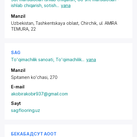
ishlab chiqarish, sotish
...
yana
Manzil
Uzbekistan, Tashkentskaya oblast, Chirchik,
ul. AMIRA
TEMURA
, 22
SAG
To'qimachilik sanoati
,
To'qimachilik
...
yana
Manzil
Spitamen ko'chasi, 270
E-mail
akobirakobir937@gmail.com
Sayt
sagflooring.uz
БЕКАБАДСУТ АООТ