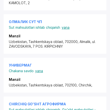
KAMOLOT
, 2
ОЛМАЛИК СУТ ЧП
Sut mahsulotlari ishlab chiqarish
yana
Manzil
Uzbekistan, Tashkentskaya oblast, 702000, Almalik,
ul.
ZAVODSKAYA
, 7 POS. KIRPICHNIY
УНИВЕРМАГ
Chakana savdo
yana
Manzil
Uzbekistan, Tashkentskaya oblast, 702100, Chirchik,
CHIRCHIQ GO'SHT АГРОФИРМА
Sut mahsulotlari ishlab chiqarish
,
Go'sht mahsulotlari -