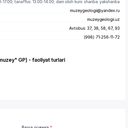
-17.00; tanaffus: 13.00-14.00; dam olish kuni: shanba: yakshanba
muzeygeologii@yandex.ru
muzeygeologii.uz
Avtobus: 37, 38, 58, 67, 93
(998) 71-256-11-72
zey" GP) - faoliyat turlari
Ваша оценка
*