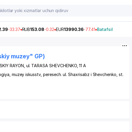
2.39
-33.37
RUB
153.08
-0.32
EUR
13990.36
-77.41
Batafsil
skiy muzey" GP)
SKIY RAYON
, ul. TARASA SHEVCHENKO, 11 A
giya, muzey iskusstv, peresech. ul. Shaxrisabz i Shevchenko, st.