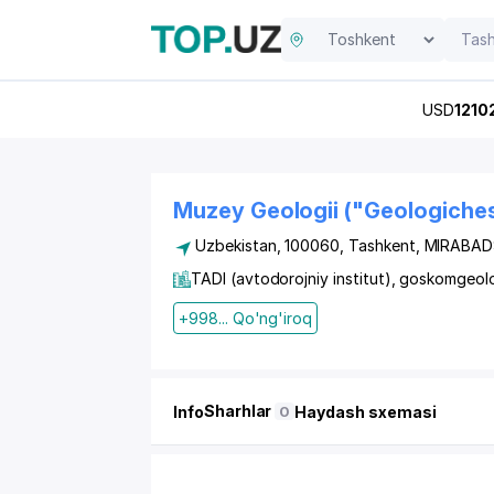
USD
1210
Muzey Geologii ("Geologiche
Uzbekistan, 100060, Tashkent,
MIRABAD
TADI (avtodorojniy institut), goskomgeolo
+998... Qo'ng'iroq
Sharhlar
Info
Haydash sxemasi
0