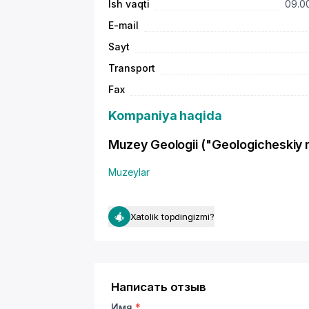
Ish vaqti
09.00
E-mail
Sayt
Transport
Fax
Kompaniya haqida
Muzey Geologii ("Geologicheskiy mu
Muzeylar
Xatolik topdingizmi?
Написать отзыв
Имя
*