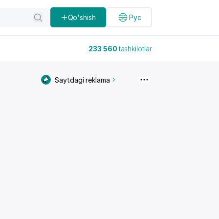
Qo'shish
Рус
233 560
tashkilotlar
Saytdagi reklama