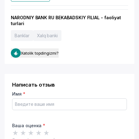
NARODNIY BANK RU BEKABADSKIY FILIAL - faoliyat
turlari
Banklar
Xalq banki
Xatolik topdingizmi?
Написать отзыв
Имя
*
Ваша оценка
*
★
★
★
★
★