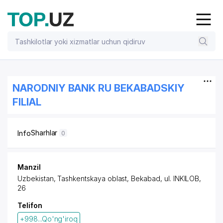
NARODNIY BANK RU BEKABADSKIY
FILIAL
Sharhlar
Info
0
Manzil
Uzbekistan, Tashkentskaya oblast, Bekabad,
ul. INKILOB
,
26
Telifon
+998...Qo'ng'iroq