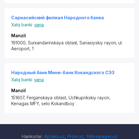
Сариасийский филиал Народного банка
Xalq banki
yana
Manzil
191000, Surxandarinskaya oblast,
Sariasiyskiy rayon
, ul.
Aeroport, 1
Народный банк Мини-банк Кокандского СЭЗ
Xalq banki
yana
Manzil
151607, Ferganskaya oblast,
Uchkuprikskiy rayon
,
Kenagas MFY, selo Kokandboy
Hamkorlar:
Apteka.uz
,
Prom.uz
,
Yellowpages.uz