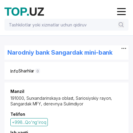
Narodniy bank Sangardak mini-bank
Sharhlar
Info
0
Manzil
191000, Surxandarinskaya oblast,
Sariosiyskiy rayon
,
Sangardak MFY, derevnya Sulimdiyor
Telifon
+998...Qo'ng'iroq
Ish vaqti