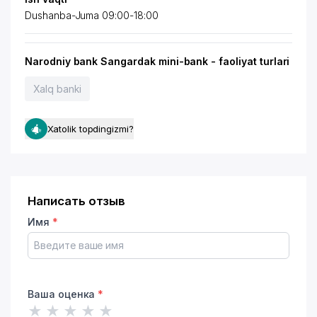
Dushanba-Juma 09:00-18:00
Narodniy bank Sangardak mini-bank - faoliyat turlari
Xalq banki
Xatolik topdingizmi?
Написать отзыв
Имя
*
Ваша оценка
*
★
★
★
★
★