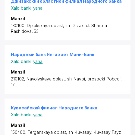
Джизакский областной филиал Народного банка
Xalq banki
yana
Manzil
130100, Djizakskaya oblast, sh. Djizak, ul. Sharofa
Rashidova, 53
Народный банк Янги хаёт Мини-Банк
Xalq banki
yana
Manzil
210102, Navoiyskaya oblast, sh. Navoi, prospekt Pobedi,
17
Кувасайский филиал Народного банка
Xalq banki
yana
Manzil
150400, Ferganskaya oblast, sh. Kuvasay, Kuvasay Fayz