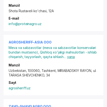
Manzil
Shota Rustaveli ko'chasi, 12A
E-mail
info@proteinagro.uz
AGROSHERIFF-ASIA ООО
Meva va sabzavotlar (meva va sabzavotlar konservalari
bundan mustasno)
,
Qishloq xo'jaligi mahsulotlari - ishlab
chiqarish, tayyorlash, qayta ishlash
...
yana
Manzil
Uzbekistan, 100060,
Tashkent
,
MIRABADSKIY RAYON
, ul.
TARASA SHEVCHENKO, 34
Sayt
agrosheriff.uz
ZAVQ-SHAVQ AGRO ООО