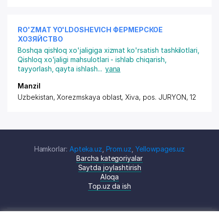
RO'ZMAT YO'LDOSHEVICH ФЕРМЕРСКОЕ
ХОЗЯЙСТВО
Boshqa qishloq xo'jaligiga xizmat ko'rsatish tashkilotlari
,
Qishloq xo'jaligi mahsulotlari - ishlab chiqarish,
tayyorlash, qayta ishlash
...
yana
Manzil
Uzbekistan, Xorezmskaya oblast, Xiva,
pos. JURYON
, 12
Hamkorlar:
Apteka.uz
,
Prom.uz
,
Yellowpages.uz
Barcha kategoriyalar
Saytda joylashtirish
Aloqa
Top.uz da ish