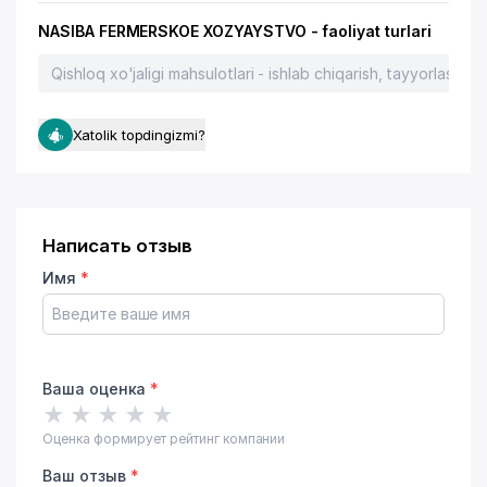
NASIBA FERMERSKOE XOZYAYSTVO - faoliyat turlari
Qishloq xo'jaligi mahsulotlari - ishlab chiqarish, tayyorlash, q
Xatolik topdingizmi?
Написать отзыв
Имя
*
Ваша оценка
*
★
★
★
★
★
Оценка формирует рейтинг компании
Ваш отзыв
*