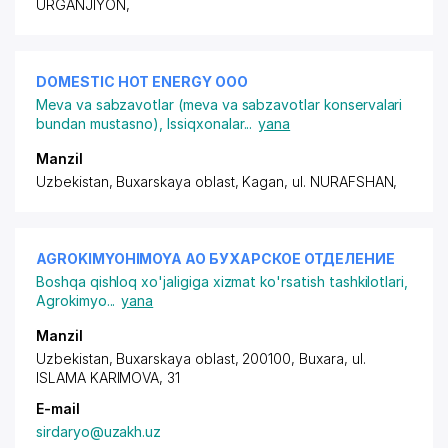
URGANJIYON
,
DOMESTIC HOT ENERGY ООО
Meva va sabzavotlar (meva va sabzavotlar konservalari
bundan mustasno)
,
Issiqxonalar
...
yana
Manzil
Uzbekistan, Buxarskaya oblast, Kagan,
ul. NURAFSHAN
,
AGROKIMYOHIMOYA АО БУХАРСКОЕ ОТДЕЛЕНИЕ
Boshqa qishloq xo'jaligiga xizmat ko'rsatish tashkilotlari
,
Agrokimyo
...
yana
Manzil
Uzbekistan, Buxarskaya oblast, 200100,
Buxara
,
ul.
ISLAMA KARIMOVA
, 31
E-mail
sirdaryo@uzakh.uz