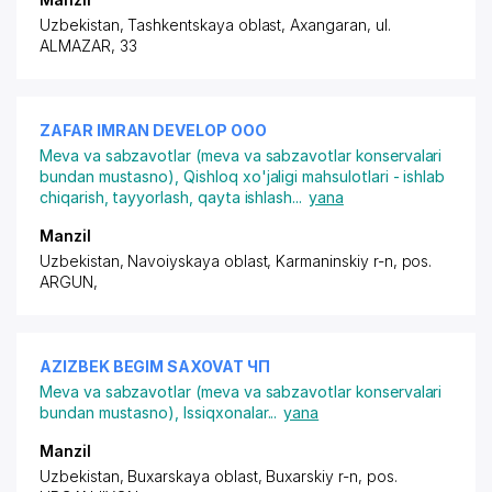
Uzbekistan, Tashkentskaya oblast, Axangaran,
ul.
ALMAZAR
, 33
ZAFAR IMRAN DEVELOP ООО
Meva va sabzavotlar (meva va sabzavotlar konservalari
bundan mustasno)
,
Qishloq xo'jaligi mahsulotlari - ishlab
chiqarish, tayyorlash, qayta ishlash
...
yana
Manzil
Uzbekistan, Navoiyskaya oblast, Karmaninskiy r-n,
pos.
ARGUN
,
AZIZBEK BEGIM SAXOVAT ЧП
Meva va sabzavotlar (meva va sabzavotlar konservalari
bundan mustasno)
,
Issiqxonalar
...
yana
Manzil
Uzbekistan, Buxarskaya oblast, Buxarskiy r-n,
pos.