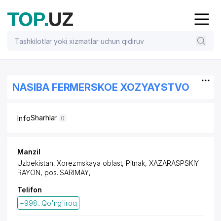
NASIBA FERMERSKOE XOZYAYSTVO
Sharhlar
Info
0
Manzil
Uzbekistan, Xorezmskaya oblast, Pitnak,
XAZARASPSKIY
RAYON
,
pos. SARIMAY
,
Telifon
+998...Qo'ng'iroq