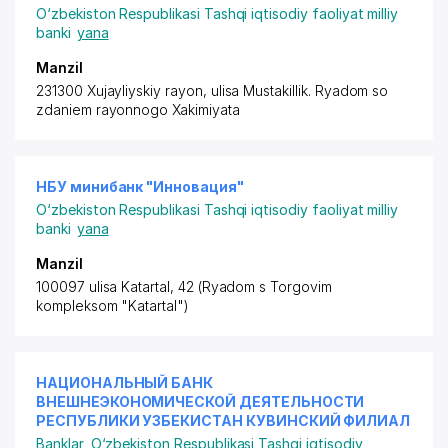
O‘zbekiston Respublikasi Tashqi iqtisodiy faoliyat milliy
banki
yana
Manzil
231300 Xujayliyskiy rayon
,
ulisa Mustakillik. Ryadom so
zdaniem rayon
nogo Xakimiyata
НБУ минибанк "Инновация"
O‘zbekiston Respublikasi Tashqi iqtisodiy faoliyat milliy
banki
yana
Manzil
100097 ulisa Katartal, 42 (Ryadom s Torgovim
kompleksom "Katartal")
НАЦИОНАЛЬНЫЙ БАНК
ВНЕШНЕЭКОНОМИЧЕСКОЙ ДЕЯТЕЛЬНОСТИ
РЕСПУБЛИКИ УЗБЕКИСТАН КУВИНСКИЙ ФИЛИАЛ
Banklar
,
O‘zbekiston Respublikasi Tashqi iqtisodiy