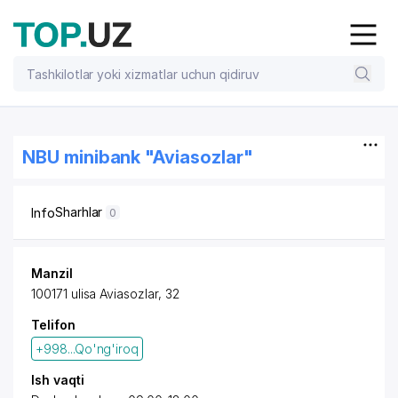
NBU minibank "Aviasozlar"
Sharhlar
Info
0
Manzil
100171 ulisa Aviasozlar, 32
Telifon
+998...Qo'ng'iroq
Ish vaqti