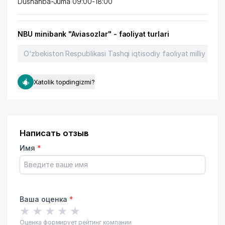
Dushanba-Juma 09:00-18:00
NBU minibank "Aviasozlar" - faoliyat turlari
O‘zbekiston Respublikasi Tashqi iqtisodiy faoliyat milliy banki
Xatolik topdingizmi?
Написать отзыв
Имя
*
Ваша оценка
*
★
★
★
★
★
Оценка формирует рейтинг компании