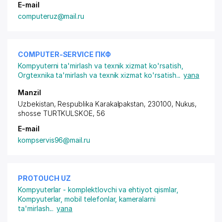
E-mail
computeruz@mail.ru
COMPUTER-SERVICE ПКФ
Kompyuterni ta'mirlash va texnik xizmat ko'rsatish
,
Orgtexnika ta'mirlash va texnik xizmat ko'rsatish
...
yana
Manzil
Uzbekistan, Respublika Karakalpakstan, 230100, Nukus,
shosse TURTKULSKOE
, 56
E-mail
kompservis96@mail.ru
PROTOUCH UZ
Kompyuterlar - komplektlovchi va ehtiyot qismlar
,
Kompyuterlar, mobil telefonlar, kameralarni
ta'mirlash
...
yana