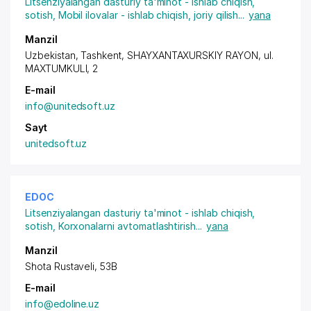
Litsenziyalangan dasturiy ta'minot - ishlab chiqish,
sotish
,
Mobil ilovalar - ishlab chiqish, joriy qilish
...
yana
Manzil
Uzbekistan, Tashkent,
SHAYXANTAXURSKIY RAYON
, ul.
MAXTUMKULI, 2
E-mail
info@unitedsoft.uz
Sayt
unitedsoft.uz
EDOC
Litsenziyalangan dasturiy ta'minot - ishlab chiqish,
sotish
,
Korxonalarni avtomatlashtirish
...
yana
Manzil
Shota Rustaveli, 53B
E-mail
info@edoline.uz