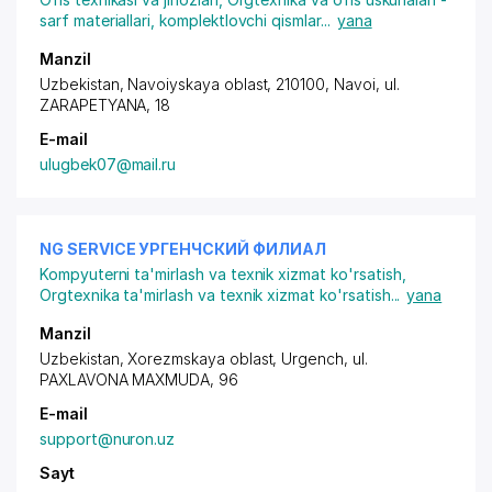
sarf materiallari, komplektlovchi qismlar
...
yana
Manzil
Uzbekistan, Navoiyskaya oblast, 210100, Navoi,
ul.
ZARAPETYANA
, 18
E-mail
ulugbek07@mail.ru
NG SERVICE УРГЕНЧСКИЙ ФИЛИАЛ
Kompyuterni ta'mirlash va texnik xizmat ko'rsatish
,
Orgtexnika ta'mirlash va texnik xizmat ko'rsatish
...
yana
Manzil
Uzbekistan, Xorezmskaya oblast, Urgench, ul.
PAXLAVONA MAXMUDA, 96
E-mail
support@nuron.uz
Sayt