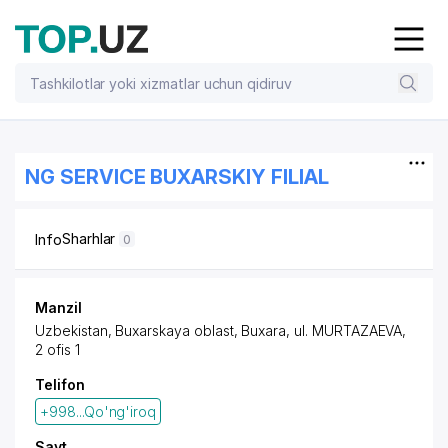
NG SERVICE BUXARSKIY FILIAL
Sharhlar
Info
0
Manzil
Uzbekistan, Buxarskaya oblast, Buxara, ul. MURTAZAEVA,
2 ofis 1
Telifon
+998...Qo'ng'iroq
Sayt