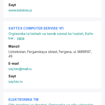
Sayt
www.edoline.uz
SAYTEX COMPUTER SERVISE ЧП
Orgtexnika ta'mirlash va texnik xizmat ko'rsatish
,
Kafe-
bar
...
yana
Manzil
Uzbekistan, Ferganskaya oblast, Fergana,
ul. MA‘RIFAT
,
49
E-mail
saytex@mail.ru
Sayt
saytex.ru
ELEKTRONIKA ТМ
Ofis texnikasi va jihozlari
,
Orgtexnika va ofis uskunalari -