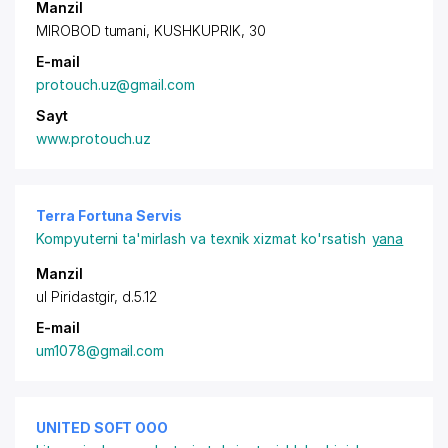
Manzil
MIROBOD tumani, KUSHKUPRIK, 30
E-mail
protouch.uz@gmail.com
Sayt
www.protouch.uz
Terra Fortuna Servis
Kompyuterni ta'mirlash va texnik xizmat ko'rsatish
yana
Manzil
ul Piridastgir, d.5.12
E-mail
um1078@gmail.com
UNITED SOFT ООО