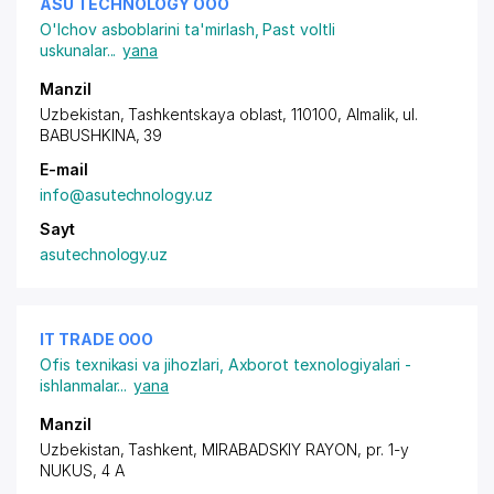
ASU TECHNOLOGY ООО
O'lchov asboblarini ta'mirlash
,
Past voltli
uskunalar
...
yana
Manzil
Uzbekistan, Tashkentskaya oblast, 110100, Almalik,
ul.
BABUSHKINA
, 39
E-mail
info@asutechnology.uz
Sayt
asutechnology.uz
IT TRADE ООО
Ofis texnikasi va jihozlari
,
Axborot texnologiyalari -
ishlanmalar
...
yana
Manzil
Uzbekistan, Tashkent,
MIRABADSKIY RAYON
,
pr. 1-y
NUKUS
, 4 A