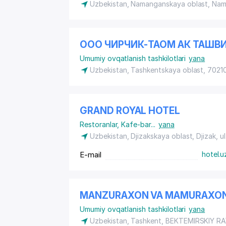
Uzbekistan, Namanganskaya oblast, Na
ООО ЧИРЧИК-ТАОМ АК ТАШВ
Umumiy ovqatlanish tashkilotlari
yana
Uzbekistan, Tashkentskaya oblast, 70210
GRAND ROYAL HOTEL
Restoranlar
,
Kafe-bar
...
yana
Uzbekistan, Djizakskaya oblast, Djizak,
u
E-mail
hotel.
MANZURAXON VA MAMURAXON
Umumiy ovqatlanish tashkilotlari
yana
Uzbekistan, Tashkent,
BEKTEMIRSKIY R