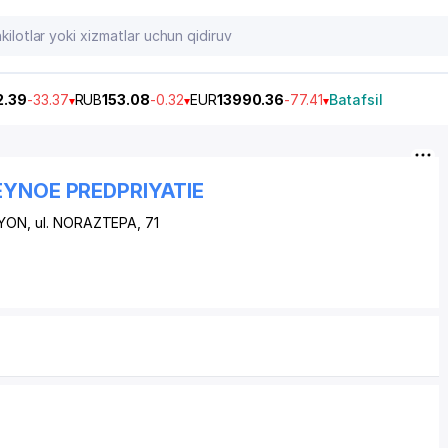
2.39
-33.37
RUB
153.08
-0.32
EUR
13990.36
-77.41
Batafsil
EYNOE PREDPRIYATIE
AYON
, ul. NORAZTEPA, 71