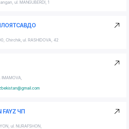
mangan,
ul. MANGUBERDI
, 1
ИЛОЯТСАВДО
0, Chirchik, ul. RASHIDOVA, 42
l. IMAMOVA
,
uzbekistan@gmail.com
 FAYZ ЧП
AYON
, ul. NURAFSHON,