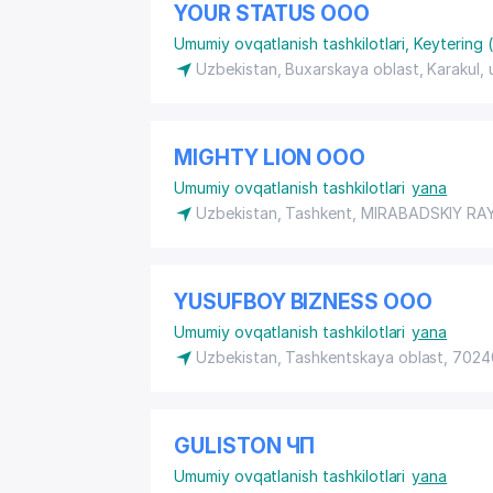
YOUR STATUS ООО
Umumiy ovqatlanish tashkilotlari
,
Keytering (
Uzbekistan, Buxarskaya oblast, Karakul,
MIGHTY LION ООО
Umumiy ovqatlanish tashkilotlari
yana
Uzbekistan, Tashkent,
MIRABADSKIY RA
YUSUFBOY BIZNESS ООО
Umumiy ovqatlanish tashkilotlari
yana
Uzbekistan, Tashkentskaya oblast, 7024
GULISTON ЧП
Umumiy ovqatlanish tashkilotlari
yana