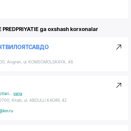
PREDPRIYATIE ga oxshash korxonalar
ЕНТВИЛОЯТСАВДО
500, Angren,
ul. KOMSOMOLSKAYA
, 46
tlari
...
yana
0700, Kitab,
ul. ABDULLI KADIRI
, 42
@km.ru