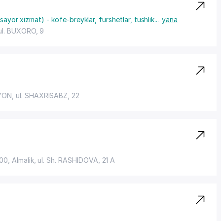
sayor xizmat) - kofe-breyklar, furshetlar, tushlik
...
yana
ul. BUXORO
, 9
YON
, ul. SHAXRISABZ, 22
00, Almalik,
ul. Sh. RASHIDOVA
, 21 A