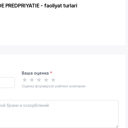
REDPRIYATIE - faoliyat turlari
Ваша оценка
*
★
★
★
★
★
Оценка формирует рейтинг компании