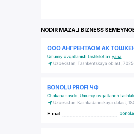
NODIR MAZALI BIZNESS SEMEYNOE 
ООО АНГРЕНТАОМ АК ТОШК
Umumiy ovqatlanish tashkilotlari
yana
Uzbekistan, Tashkentskaya oblast, 702
BONOLU PROFI ЧФ
Chakana savdo
,
Umumiy ovqatlanish tashkilo
Uzbekistan, Kashkadarinskaya oblast, 18
E-mail
bonolu