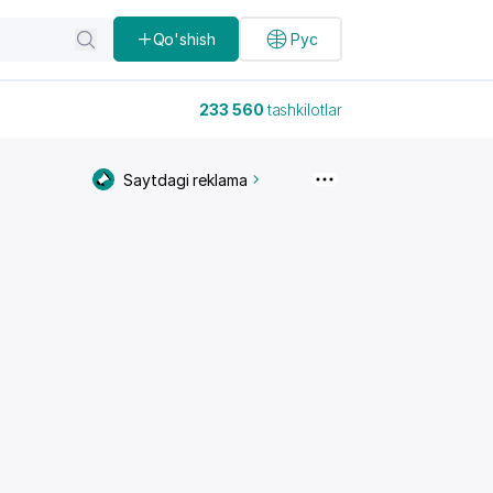
Qo'shish
Рус
233 560
tashkilotlar
Saytdagi reklama