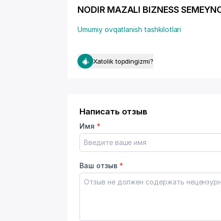
NODIR MAZALI BIZNESS SEMEYNOE P
Umumiy ovqatlanish tashkilotlari
Xatolik topdingizmi?
Написать отзыв
Имя
*
Ваш отзыв
*