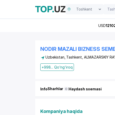
USD
1210
NODIR MAZALI BIZNESS SEM
Uzbekistan, Tashkent,
ALMAZARSKIY R
+998... Qo'ng'iroq
Sharhlar
Info
Haydash sxemasi
0
Kompaniya haqida