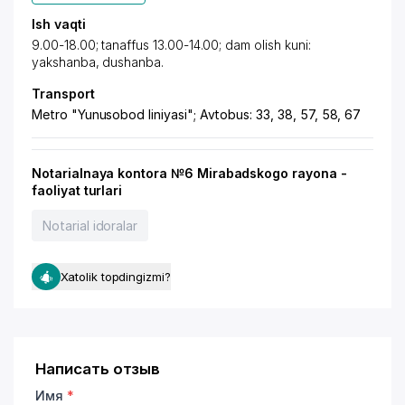
Ish vaqti
9.00-18.00; tanaffus 13.00-14.00; dam olish kuni:
yakshanba, dushanba.
Transport
Metro "Yunusobod liniyasi"; Avtobus: 33, 38, 57, 58, 67
Notarialnaya kontora №6 Mirabadskogo rayona -
faoliyat turlari
Notarial idoralar
Xatolik topdingizmi?
Написать отзыв
Имя
*