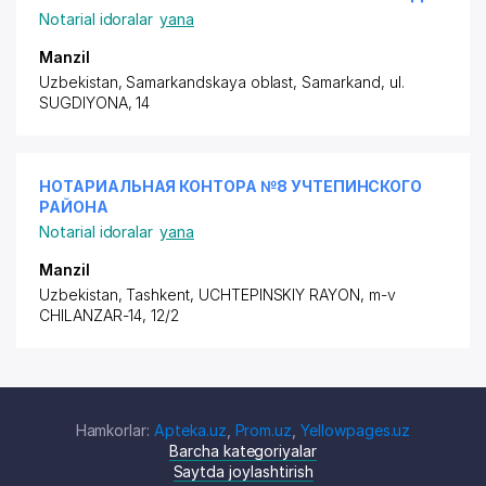
Notarial idoralar
yana
Manzil
Uzbekistan, Samarkandskaya oblast, Samarkand,
ul.
SUGDIYONA
, 14
НОТАРИАЛЬНАЯ КОНТОРА №8 УЧТЕПИНСКОГО
РАЙОНА
Notarial idoralar
yana
Manzil
Uzbekistan, Tashkent,
UCHTEPINSKIY RAYON
, m-v
CHILANZAR-14, 12/2
Hamkorlar:
Apteka.uz
,
Prom.uz
,
Yellowpages.uz
Barcha kategoriyalar
Saytda joylashtirish