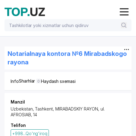
Notarialnaya kontora №6 Mirabadskogo
rayona
Sharhlar
Info
Haydash sxemasi
0
Manzil
Uzbekistan, Tashkent,
MIRABADSKIY RAYON
, ul.
AFROSIAB, 14
Telifon
+998...Qo'ng'iroq