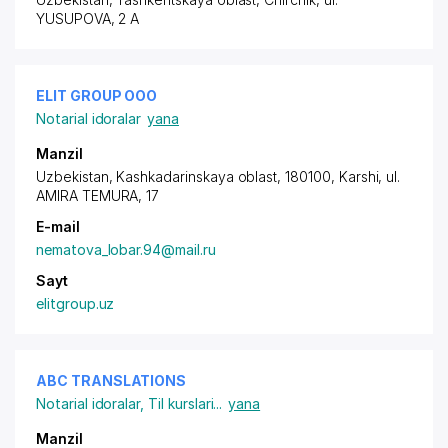
YUSUPOVA, 2 A
ELIT GROUP ООО
Notarial idoralar
yana
Manzil
Uzbekistan, Kashkadarinskaya oblast, 180100, Karshi,
ul.
AMIRA TEMURA
, 17
E-mail
nematova_lobar.94@mail.ru
Sayt
elitgroup.uz
ABC TRANSLATIONS
Notarial idoralar
,
Til kurslari
...
yana
Manzil