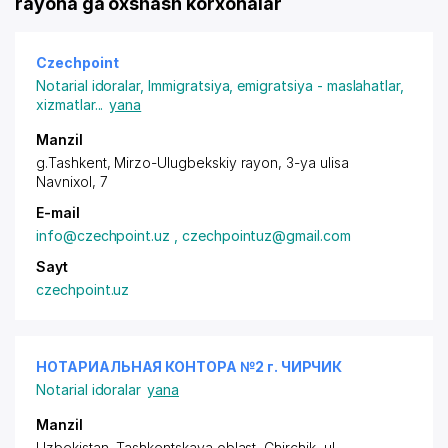
rayona ga oxshash korxonalar
Czechpoint
Notarial idoralar
,
Immigratsiya, emigratsiya - maslahatlar,
xizmatlar
...
yana
Manzil
g.Tashkent,
Mirzo-Ulugbekskiy rayon
, 3-ya ulisa
Navnixol, 7
E-mail
info@czechpoint.uz , czechpointuz@gmail.com
Sayt
czechpoint.uz
НОТАРИАЛЬНАЯ КОНТОРА №2 г. ЧИРЧИК
Notarial idoralar
yana
Manzil
Uzbekistan, Tashkentskaya oblast, Chirchik, ul.